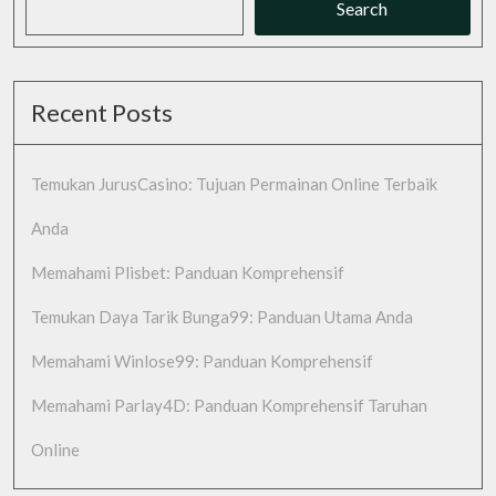
Search
Recent Posts
Temukan JurusCasino: Tujuan Permainan Online Terbaik
Anda
Memahami Plisbet: Panduan Komprehensif
Temukan Daya Tarik Bunga99: Panduan Utama Anda
Memahami Winlose99: Panduan Komprehensif
Memahami Parlay4D: Panduan Komprehensif Taruhan
Online