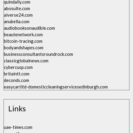
quindaily.com
abosulte.com
aiverse24.com
anubella.com
audiobooksonaudible.com
beautenetwork.com
bitcoin-tracing.com
bodyandshapes.com
businessconsultantsroundrock.com
classicglobalnews.com
cybercusp.com
britaintt.com
deconds.com
easycartltd-domesticcleaningservicesedinburgh.com
Links
uae-times.com