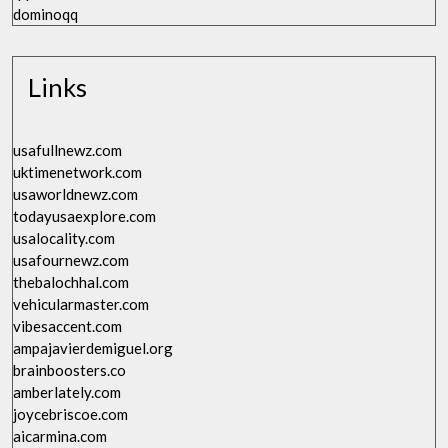
dominoqq
Links
usafullnewz.com
uktimenetwork.com
usaworldnewz.com
todayusaexplore.com
usalocality.com
usafournewz.com
thebalochhal.com
vehicularmaster.com
vibesaccent.com
ampajavierdemiguel.org
brainboosters.co
amberlately.com
joycebriscoe.com
aicarmina.com