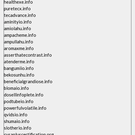
healthexe.info
puretecx.info
tecadvance.info
aminityio.info
amiolahu.info
ampacheme.info
ampullahu.info
aromaxme.info
asserthatecontrast.info
atenderme.info
bangumiio.info
bekosunhu.info
beneficialgrandiose.info
blomaio.info
dosellinfoplete.info
podtubeio.info
powerfulvolatile.info
qvidsio.info
shumaio.info
slotherio.info
cysapluscertification.org