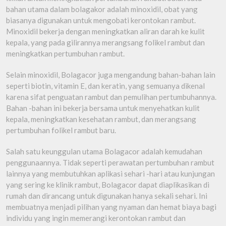
bahan utama dalam bolagakor adalah minoxidil, obat yang
biasanya digunakan untuk mengobati kerontokan rambut.
Minoxidil bekerja dengan meningkatkan aliran darah ke kulit
kepala, yang pada gilirannya merangsang folikel rambut dan
meningkatkan pertumbuhan rambut.
Selain minoxidil, Bolagacor juga mengandung bahan-bahan lain
seperti biotin, vitamin E, dan keratin, yang semuanya dikenal
karena sifat penguatan rambut dan pemulihan pertumbuhannya.
Bahan -bahan ini bekerja bersama untuk menyehatkan kulit
kepala, meningkatkan kesehatan rambut, dan merangsang
pertumbuhan folikel rambut baru.
Salah satu keunggulan utama Bolagacor adalah kemudahan
penggunaannya. Tidak seperti perawatan pertumbuhan rambut
lainnya yang membutuhkan aplikasi sehari -hari atau kunjungan
yang sering ke klinik rambut, Bolagacor dapat diaplikasikan di
rumah dan dirancang untuk digunakan hanya sekali sehari. Ini
membuatnya menjadi pilihan yang nyaman dan hemat biaya bagi
individu yang ingin memerangi kerontokan rambut dan