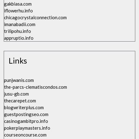
gakbiasa.com
iflowerhu.info
chicagocrystalconnection.com
imanabadii.com
trilipohu.info
appruptio.info
Links
punjwanis.com
the-parcs-clematiscondos.com
jusu-gb.com
thecarepet.com
blogwriterplus.com
guestpostingseo.com
casinogambitpro.info
pokerplaymasters.info
courseoncourse.com