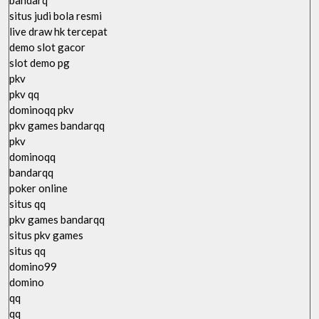
bandarq
situs judi bola resmi
live draw hk tercepat
demo slot gacor
slot demo pg
pkv
pkv qq
dominoqq pkv
pkv games bandarqq
pkv
dominoqq
bandarqq
poker online
situs qq
pkv games bandarqq
situs pkv games
situs qq
domino99
domino
qq
qq