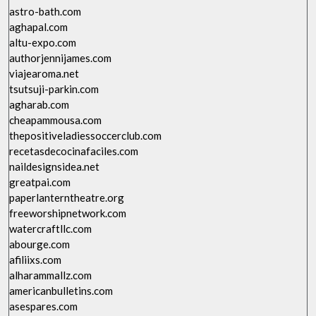
astro-bath.com
aghapal.com
altu-expo.com
authorjennijames.com
viajearoma.net
tsutsuji-parkin.com
agharab.com
cheapammousa.com
thepositiveladiessoccerclub.com
recetasdecocinafaciles.com
naildesignsidea.net
greatpai.com
paperlanterntheatre.org
freeworshipnetwork.com
watercraftllc.com
abourge.com
afiliixs.com
alharammallz.com
americanbulletins.com
asespares.com