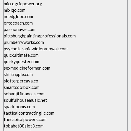
microgridpower.org
mixiqo.com
needglobe.com
ortocoach.com
passionawe.com
pittsburghpaintingprofessionals.com
plumberryworks.com
psychoterapiawioletanowak.com
quickultimate.com
quirkyquester.com
sexmedicineformen.com
shiftripple.com
slotterpercaya.co
smartcoolbox.com
sohanjitfinances.com
soulfulhousemusic.net
sparklooms.com
tacticalcontractingllc.com
thecapitalpowers.com
tobabet88slot3.com