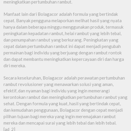
meningkatkan pertumbuhan rambut.
Manfaat lain dari Bolagacor adalah formula yang bertindak
cepat. Banyak pengguna melaporkan melihat hasil yang nyata
hanya dalam beberapa minggu menggunakan produk, termasuk
peningkatan kepadatan rambut, helai rambut yang lebih tebal,
dan penumpahan rambut yang berkurang. Peningkatan yang
cepat dalam pertumbuhan rambut ini dapat menjadi pengubah
permainan bagi individu yang berjuang dengan rambut rontok
dan dapat membantu meningkatkan kepercayaan diri dan harga
diri mereka.
Secara keseluruhan, Bolagacor adalah perawatan pertumbuhan
rambut revolusioner yang menawarkan solusi yang aman,
efektif, dan nyaman bagi individu yang ingin memerangi
kerontokan rambut dan meningkatkan pertumbuhan rambut yang
sehat. Dengan formula yang kuat, hasil yang bertindak cepat,
dan kemudahan penggunaan, Bolagacor dengan cepat menjadi
pilihan tujuan bagi mereka yang ingin meremajakan rambut
mereka dan mencapai surai yang lebih tebal dan lebih tebal.
[ad_2]