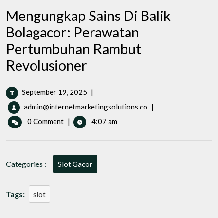
Mengungkap Sains Di Balik
Bolagacor: Perawatan
Pertumbuhan Rambut
Revolusioner
September
September 19, 2025
|
19,
Mengungkap
admin@internetmarketingsolutions.co
|
2025
Sains
0 Comment
|
4:07 am
Di
Balik
Bolagacor:
Perawatan
Categories :
Slot Gacor
Pertumbuhan
Rambut
Revolusioner
Tags:
slot