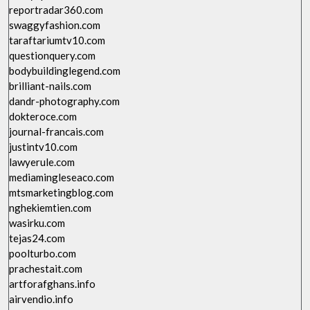
reportradar360.com
swaggyfashion.com
taraftariumtv10.com
questionquery.com
bodybuildinglegend.com
brilliant-nails.com
dandr-photography.com
dokteroce.com
journal-francais.com
justintv10.com
lawyerule.com
mediamingleseaco.com
mtsmarketingblog.com
nghekiemtien.com
wasirku.com
tejas24.com
poolturbo.com
prachestait.com
artforafghans.info
airvendio.info