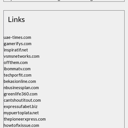
Links
uae-times.com
gamerifys.com
inspiratif.net
vsmsnetworks.com
offthem.com
ibommatv.com
techporfit.com
bekasionline.com
nbusinessplan.com
greenlife360.com
cantshoutitout.com
expressufabet.biz
mypuertoplata.net
thepioneerxpress.com
howtofixissue.com