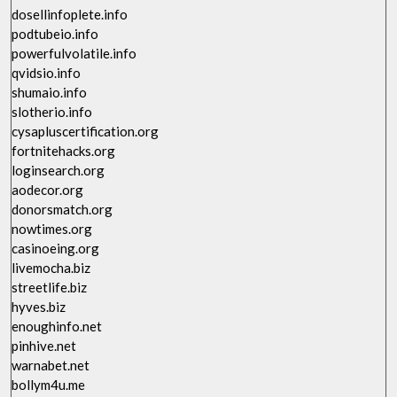
dosellinfoplete.info
podtubeio.info
powerfulvolatile.info
qvidsio.info
shumaio.info
slotherio.info
cysapluscertification.org
fortnitehacks.org
loginsearch.org
aodecor.org
donorsmatch.org
nowtimes.org
casinoeing.org
livemocha.biz
streetlife.biz
hyves.biz
enoughinfo.net
pinhive.net
warnabet.net
bollym4u.me