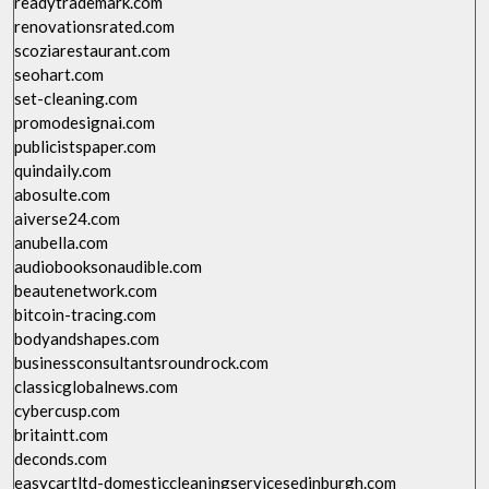
readytrademark.com
renovationsrated.com
scoziarestaurant.com
seohart.com
set-cleaning.com
promodesignai.com
publicistspaper.com
quindaily.com
abosulte.com
aiverse24.com
anubella.com
audiobooksonaudible.com
beautenetwork.com
bitcoin-tracing.com
bodyandshapes.com
businessconsultantsroundrock.com
classicglobalnews.com
cybercusp.com
britaintt.com
deconds.com
easycartltd-domesticcleaningservicesedinburgh.com