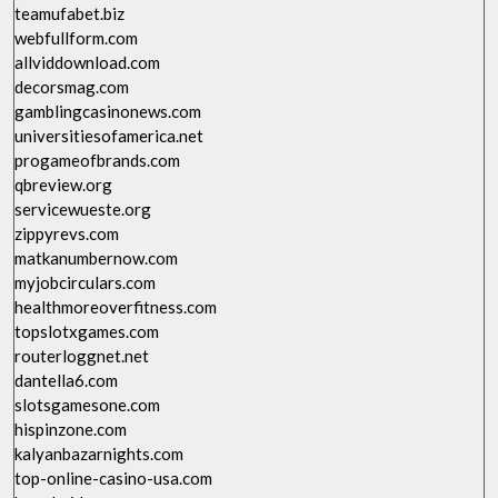
teamufabet.biz
webfullform.com
allviddownload.com
decorsmag.com
gamblingcasinonews.com
universitiesofamerica.net
progameofbrands.com
qbreview.org
servicewueste.org
zippyrevs.com
matkanumbernow.com
myjobcirculars.com
healthmoreoverfitness.com
topslotxgames.com
routerloggnet.net
dantella6.com
slotsgamesone.com
hispinzone.com
kalyanbazarnights.com
top-online-casino-usa.com