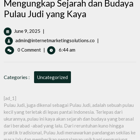
Mengungkap Sejarah dan Budaya
Pulau Judi yang Kaya
June
June 9, 2025
|
9,
Mengungkap
admin@internetmarketingsolutions.co
|
2025
Sejarah
0 Comment
|
6:44 am
dan
Budaya
Pulau
Judi
Categories :
Uncategorized
yang
Kaya
[ad_1]
Pulau Judi, juga dikenal sebagai Pulau Judi, adalah sebuah pulau
kecil yang terletak di lepas pantai Indonesia. Terlepas dari
ukurannya, pulau ini kaya akan sejarah dan budaya yang berasal
dari berabad -abad yang lalu. Dari reruntuhan kuno hingga
praktik tradisional, Pulau Judi menawarkan pandangan sekilas ke
masa lalu dan memberikan pengalaman unik bagi pengunjung