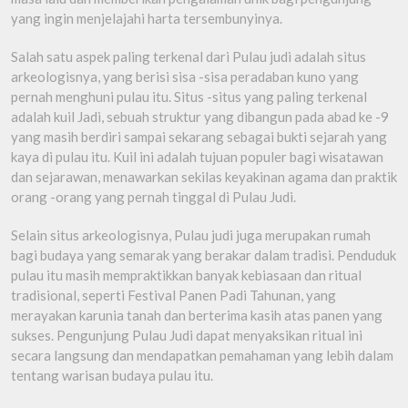
yang ingin menjelajahi harta tersembunyinya.
Salah satu aspek paling terkenal dari Pulau judi adalah situs
arkeologisnya, yang berisi sisa -sisa peradaban kuno yang
pernah menghuni pulau itu. Situs -situs yang paling terkenal
adalah kuil Jadi, sebuah struktur yang dibangun pada abad ke -9
yang masih berdiri sampai sekarang sebagai bukti sejarah yang
kaya di pulau itu. Kuil ini adalah tujuan populer bagi wisatawan
dan sejarawan, menawarkan sekilas keyakinan agama dan praktik
orang -orang yang pernah tinggal di Pulau Judi.
Selain situs arkeologisnya, Pulau judi juga merupakan rumah
bagi budaya yang semarak yang berakar dalam tradisi. Penduduk
pulau itu masih mempraktikkan banyak kebiasaan dan ritual
tradisional, seperti Festival Panen Padi Tahunan, yang
merayakan karunia tanah dan berterima kasih atas panen yang
sukses. Pengunjung Pulau Judi dapat menyaksikan ritual ini
secara langsung dan mendapatkan pemahaman yang lebih dalam
tentang warisan budaya pulau itu.