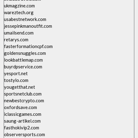
ukmagzine.com
wareztech.org
usabestnetwork.com
jessepinkmanoutfit.com
umailsend.com
retarys.com
fasterformationcpf.com
goldensnuggles.com
lookbattlemap.com
buyrdpservice.com
yesport.net
tostylo.com
yougetthat.net
sportsnetclub.com
newbestcrypto.com
oxfordsave.com
iclassicgames.com
saung-artikel.com
fasthokivip2.com
observersports.com