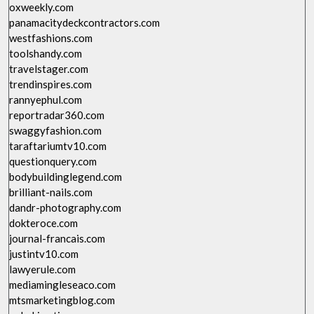
oxweekly.com
panamacitydeckcontractors.com
westfashions.com
toolshandy.com
travelstager.com
trendinspires.com
rannyephul.com
reportradar360.com
swaggyfashion.com
taraftariumtv10.com
questionquery.com
bodybuildinglegend.com
brilliant-nails.com
dandr-photography.com
dokteroce.com
journal-francais.com
justintv10.com
lawyerule.com
mediamingleseaco.com
mtsmarketingblog.com