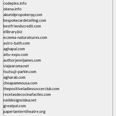
codeplex.info
okena.info
akunidpropokerqq.com
bespokecardetailing.com
bestfriendscredit.com
elibrary.biz
eczema-naturalcures.com
astro-bath.com
aghapal.com
altu-expo.com
authorjennijames.com
viajearoma.net
tsutsuji-parkin.com
agharab.com
cheapammousa.com
thepositiveladiessoccerclub.com
recetasdecocinafaciles.com
naildesignsidea.net
greatpai.com
paperlanterntheatre.org