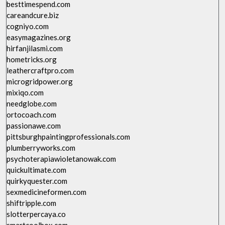
besttimespend.com
careandcure.biz
cogniyo.com
easymagazines.org
hirfanjilasmi.com
hometricks.org
leathercraftpro.com
microgridpower.org
mixiqo.com
needglobe.com
ortocoach.com
passionawe.com
pittsburghpaintingprofessionals.com
plumberryworks.com
psychoterapiawioletanowak.com
quickultimate.com
quirkyquester.com
sexmedicineformen.com
shiftripple.com
slotterpercaya.co