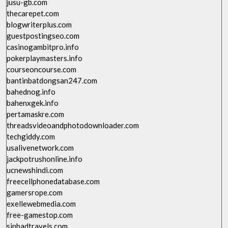
jusu-gb.com
thecarepet.com
blogwriterplus.com
guestpostingseo.com
casinogambitpro.info
pokerplaymasters.info
courseoncourse.com
bantinbatdongsan247.com
bahednog.info
bahenxgek.info
pertamaskre.com
threadsvideoandphotodownloader.com
techgiddy.com
usalivenetwork.com
jackpotrushonline.info
ucnewshindi.com
freecellphonedatabase.com
gamersrope.com
exellewebmedia.com
free-gamestop.com
sinbadtravels.com