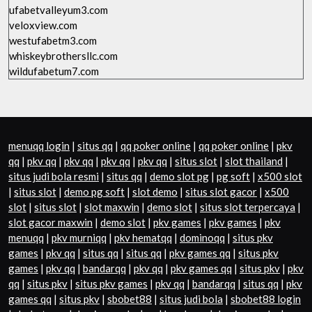
ufabetvalleyum3.com
veloxview.com
westufabetm3.com
whiskeybrothersllc.com
wildufabetum7.com
menuqq login
|
situs qq
|
qq poker online
|
qq poker online
|
pkv
qq
|
pkv qq
|
pkv qq
|
pkv qq
|
pkv qq
|
situs slot
|
slot thailand
|
situs judi bola resmi
|
situs qq
|
demo slot pg
|
pg soft
|
x500 slot
|
situs slot
|
demo pg soft
|
slot demo
|
situs slot gacor
|
x500
slot
|
situs slot
|
slot maxwin
|
demo slot
|
situs slot terpercaya
|
slot gacor maxwin
|
demo slot
|
pkv games
|
pkv games
|
pkv
menuqq
|
pkv murniqq
|
pkv hematqq
|
dominoqq
|
situs pkv
games
|
pkv qq
|
situs qq
|
situs qq
|
pkv games qq
|
situs pkv
games
|
pkv qq
|
bandarqq
|
pkv qq
|
pkv games qq
|
situs pkv
|
pkv
qq
|
situs pkv
|
situs pkv games
|
pkv qq
|
bandarqq
|
situs qq
|
pkv
games qq
|
situs pkv
|
sbobet88
|
situs judi bola
|
sbobet88 login