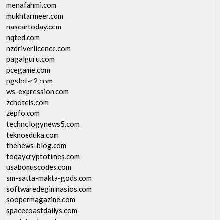
menafahmi.com
mukhtarmeer.com
nascartoday.com
nqted.com
nzdriverlicence.com
pagalguru.com
pcegame.com
pgslot-r2.com
ws-expression.com
zchotels.com
zepfo.com
technologynews5.com
teknoeduka.com
thenews-blog.com
todaycryptotimes.com
usabonuscodes.com
sm-satta-makta-gods.com
softwaredegimnasios.com
soopermagazine.com
spacecoastdailys.com