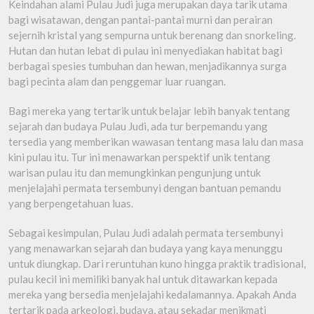
Keindahan alami Pulau Judi juga merupakan daya tarik utama
bagi wisatawan, dengan pantai-pantai murni dan perairan
sejernih kristal yang sempurna untuk berenang dan snorkeling.
Hutan dan hutan lebat di pulau ini menyediakan habitat bagi
berbagai spesies tumbuhan dan hewan, menjadikannya surga
bagi pecinta alam dan penggemar luar ruangan.
Bagi mereka yang tertarik untuk belajar lebih banyak tentang
sejarah dan budaya Pulau Judi, ada tur berpemandu yang
tersedia yang memberikan wawasan tentang masa lalu dan masa
kini pulau itu. Tur ini menawarkan perspektif unik tentang
warisan pulau itu dan memungkinkan pengunjung untuk
menjelajahi permata tersembunyi dengan bantuan pemandu
yang berpengetahuan luas.
Sebagai kesimpulan, Pulau Judi adalah permata tersembunyi
yang menawarkan sejarah dan budaya yang kaya menunggu
untuk diungkap. Dari reruntuhan kuno hingga praktik tradisional,
pulau kecil ini memiliki banyak hal untuk ditawarkan kepada
mereka yang bersedia menjelajahi kedalamannya. Apakah Anda
tertarik pada arkeologi, budaya, atau sekadar menikmati