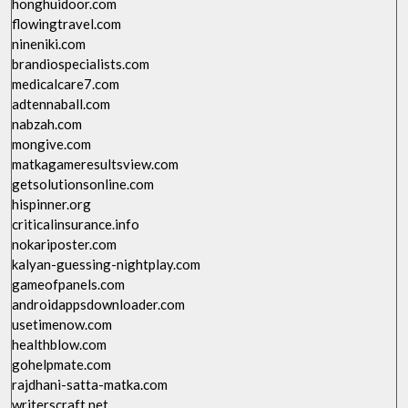
honghuidoor.com
flowingtravel.com
nineniki.com
brandiospecialists.com
medicalcare7.com
adtennaball.com
nabzah.com
mongive.com
matkagameresultsview.com
getsolutionsonline.com
hispinner.org
criticalinsurance.info
nokariposter.com
kalyan-guessing-nightplay.com
gameofpanels.com
androidappsdownloader.com
usetimenow.com
healthblow.com
gohelpmate.com
rajdhani-satta-matka.com
writerscraft.net