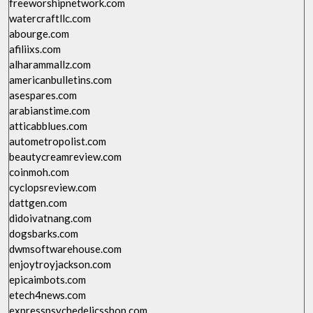
freeworshipnetwork.com
watercraftllc.com
abourge.com
afiliixs.com
alharammallz.com
americanbulletins.com
asespares.com
arabianstime.com
atticabblues.com
autometropolist.com
beautycreamreview.com
coinmoh.com
cyclopsreview.com
dattgen.com
didoivatnang.com
dogsbarks.com
dwmsoftwarehouse.com
enjoytroyjackson.com
epicaimbots.com
etech4news.com
expresspsychedelicsshop.com