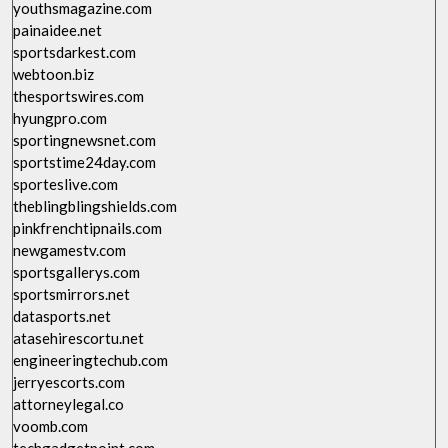
youthsmagazine.com
painaidee.net
sportsdarkest.com
webtoon.biz
thesportswires.com
hyungpro.com
sportingnewsnet.com
sportstime24day.com
sporteslive.com
theblingblingshields.com
pinkfrenchtipnails.com
newgamestv.com
sportsgallerys.com
sportsmirrors.net
datasports.net
atasehirescortu.net
engineeringtechub.com
jerryescorts.com
attorneylegal.co
voomb.com