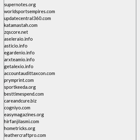
supernotes.org
worldsportsempires.com
updatecentral360.com
katamastah.com
zqscore.net
aseleraio.info
asticio.info
egardenio.info
arxteamio.info
getalexio.info
accountaudittaxcon.com
prymprint.com
sportkeeda.org
besttimespend.com
careandcure.biz
cogniyo.com
easymagazines.org
hirfanjilasmi.com
hometricks.org
leathercraftpro.com