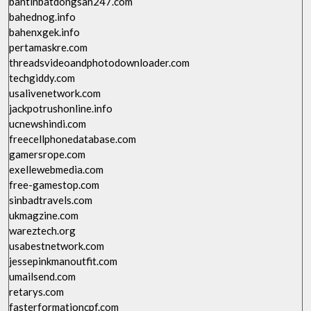
bantinbatdongsan247.com
bahednog.info
bahenxgek.info
pertamaskre.com
threadsvideoandphotodownloader.com
techgiddy.com
usalivenetwork.com
jackpotrushonline.info
ucnewshindi.com
freecellphonedatabase.com
gamersrope.com
exellewebmedia.com
free-gamestop.com
sinbadtravels.com
ukmagzine.com
wareztech.org
usabestnetwork.com
jessepinkmanoutfit.com
umailsend.com
retarys.com
fasterformationcpf.com