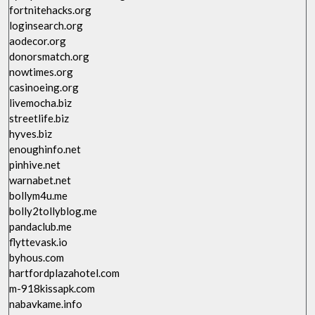
fortnitehacks.org
loginsearch.org
aodecor.org
donorsmatch.org
nowtimes.org
casinoeing.org
livemocha.biz
streetlife.biz
hyves.biz
enoughinfo.net
pinhive.net
warnabet.net
bollym4u.me
bolly2tollyblog.me
pandaclub.me
flyttevask.io
byhous.com
hartfordplazahotel.com
m-918kissapk.com
nabavkame.info