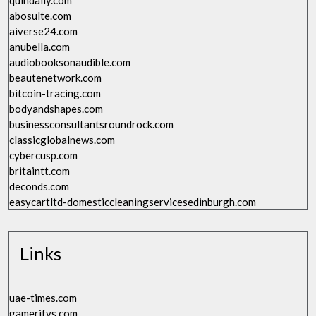
quindaily.com
abosulte.com
aiverse24.com
anubella.com
audiobooksonaudible.com
beautenetwork.com
bitcoin-tracing.com
bodyandshapes.com
businessconsultantsroundrock.com
classicglobalnews.com
cybercusp.com
britaintt.com
deconds.com
easycartltd-domesticcleaningservicesedinburgh.com
Links
uae-times.com
gamerifys.com