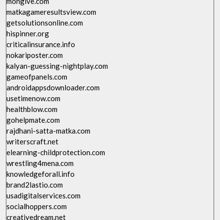
mongive.com
matkagameresultsview.com
getsolutionsonline.com
hispinner.org
criticalinsurance.info
nokariposter.com
kalyan-guessing-nightplay.com
gameofpanels.com
androidappsdownloader.com
usetimenow.com
healthblow.com
gohelpmate.com
rajdhani-satta-matka.com
writerscraft.net
elearning-childprotection.com
wrestling4mena.com
knowledgeforall.info
brand2lastio.com
usadigitalservices.com
socialhoppers.com
creativedream.net