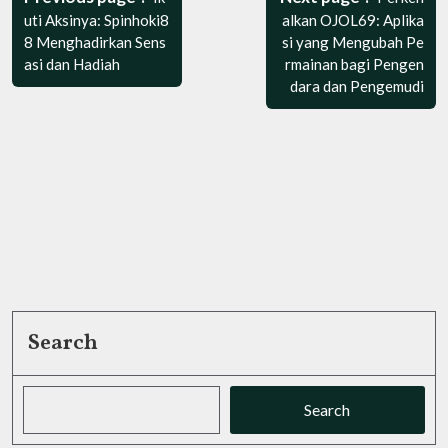
navigation
uti Aksinya: Spinhoki8
alkan OJOL69: Aplika
8 Menghadirkan Sens
si yang Mengubah Pe
asi dan Hadiah
rmainan bagi Pengen
dara dan Pengemudi
Search
Search