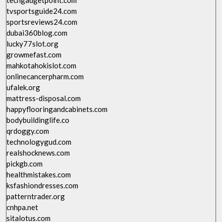
techgadgetpoint.com
tvsportsguide24.com
sportsreviews24.com
dubai360blog.com
lucky77slot.org
growmefast.com
mahkotahokislot.com
onlinecancerpharm.com
ufalek.org
mattress-disposal.com
happyflooringandcabinets.com
bodybuildinglife.co
qrdoggy.com
technologygud.com
realshocknews.com
pickgb.com
healthmistakes.com
ksfashiondresses.com
patterntrader.org
cnhpa.net
sitalotus.com