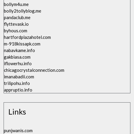
bollym4u.me
bolly2tollyblog.me
pandaclub.me
flyttevask.io
byhous.com
hartfordplazahotel.com
m-918kissapk.com
nabavkame.info
gakbiasa.com
iflowerhu.info
chicagocrystalconnection.com
imanabadii.com
trilipohu.info
appruptio.info
Links
punjwanis.com