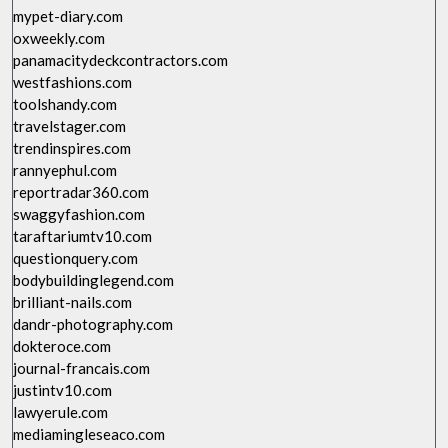
mypet-diary.com
oxweekly.com
panamacitydeckcontractors.com
westfashions.com
toolshandy.com
travelstager.com
trendinspires.com
rannyephul.com
reportradar360.com
swaggyfashion.com
taraftariumtv10.com
questionquery.com
bodybuildinglegend.com
brilliant-nails.com
dandr-photography.com
dokteroce.com
journal-francais.com
justintv10.com
lawyerule.com
mediamingleseaco.com