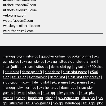
ufabetutoredm7.com
ufabetvalleyum3.com
veloxview.com
westufabetm3.com
whiskeybrothersllc.com
wildufabetum7.com
menuqq login
|
situs qq
|
qq poker online
|
qq poker online
|
pkv
qq
|
pkv qq
|
pkv qq
|
pkv qq
|
pkv qq
|
situs slot
|
slot thailand
|
situs judi bola resmi
|
situs qq
|
demo slot pg
|
pg soft
|
x500 slot
|
situs slot
|
demo pg soft
|
slot demo
|
situs slot gacor
|
x500
slot
|
situs slot
|
slot maxwin
|
demo slot
|
situs slot terpercaya
|
slot gacor maxwin
|
demo slot
|
pkv games
|
pkv games
|
pkv
menuqq
|
pkv murniqq
|
pkv hematqq
|
dominoqq
|
situs pkv
games
|
pkv qq
|
situs qq
|
situs qq
|
pkv games qq
|
situs pkv
games
|
pkv qq
|
bandarqq
|
pkv qq
|
pkv games qq
|
situs pkv
|
pkv
qq
|
situs pkv
|
situs pkv games
|
pkv qq
|
bandarqq
|
situs qq
|
pkv