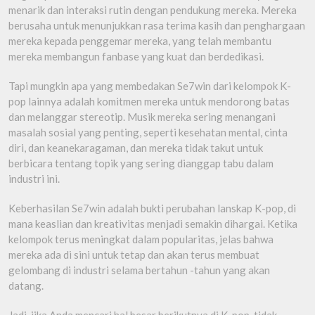
menarik dan interaksi rutin dengan pendukung mereka. Mereka
berusaha untuk menunjukkan rasa terima kasih dan penghargaan
mereka kepada penggemar mereka, yang telah membantu
mereka membangun fanbase yang kuat dan berdedikasi.
Tapi mungkin apa yang membedakan Se7win dari kelompok K-
pop lainnya adalah komitmen mereka untuk mendorong batas
dan melanggar stereotip. Musik mereka sering menangani
masalah sosial yang penting, seperti kesehatan mental, cinta
diri, dan keanekaragaman, dan mereka tidak takut untuk
berbicara tentang topik yang sering dianggap tabu dalam
industri ini.
Keberhasilan Se7win adalah bukti perubahan lanskap K-pop, di
mana keaslian dan kreativitas menjadi semakin dihargai. Ketika
kelompok terus meningkat dalam popularitas, jelas bahwa
mereka ada di sini untuk tetap dan akan terus membuat
gelombang di industri selama bertahun -tahun yang akan
datang.