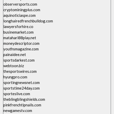
observersports.com
cryptominingplus.com
aquinoticiaspe.com
longhairedfrenchbulldog.com
lawyersforhire.co
businemarket.com
matahari88play.net
moneydescriptor.com
youthsmagazine.com
painaidee.net
sportsdarkest.com
webtoon.biz
thesportswires.com
hyungpro.com
sportingnewsnet.com
sportstime24day.com
sporteslive.com
theblingblingshields.com
pinkfrenchtipnails.com
newgamestv.com