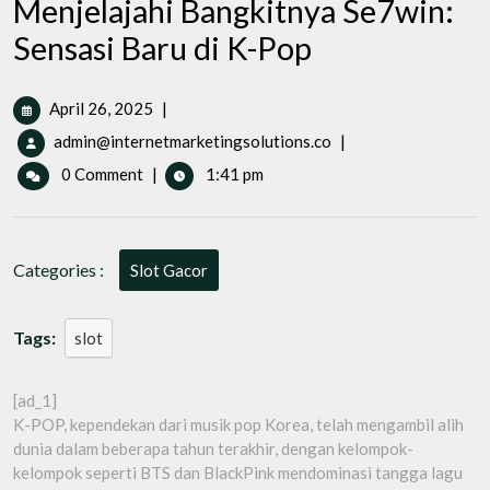
Menjelajahi Bangkitnya Se7win:
Sensasi Baru di K-Pop
April
April 26, 2025
|
26,
Menjelajahi
admin@internetmarketingsolutions.co
|
2025
Bangkitnya
0 Comment
|
1:41 pm
Se7win:
Sensasi
Baru
di
Categories :
Slot Gacor
K-
Pop
Tags:
slot
[ad_1]
K-POP, kependekan dari musik pop Korea, telah mengambil alih
dunia dalam beberapa tahun terakhir, dengan kelompok-
kelompok seperti BTS dan BlackPink mendominasi tangga lagu