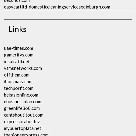
deconds.com
easycartltd-domesticcleaningservicesedinburgh.com
Links
uae-times.com
gamerifys.com
inspiratif.net
vsmsnetworks.com
offthem.com
ibommatv.com
techporfit.com
bekasionline.com
nbusinessplan.com
greenlife360.com
cantshoutitout.com
expressufabet.biz
mypuertoplata.net
thepioneerxpress.com