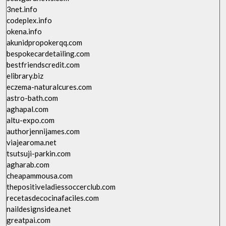
3net.info
codeplex.info
okena.info
akunidpropokerqq.com
bespokecardetailing.com
bestfriendscredit.com
elibrary.biz
eczema-naturalcures.com
astro-bath.com
aghapal.com
altu-expo.com
authorjennijames.com
viajearoma.net
tsutsuji-parkin.com
agharab.com
cheapammousa.com
thepositiveladiessoccerclub.com
recetasdecocinafaciles.com
naildesignsidea.net
greatpai.com