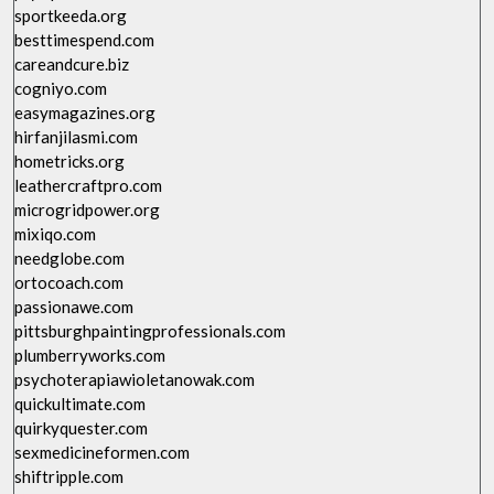
sportkeeda.org
besttimespend.com
careandcure.biz
cogniyo.com
easymagazines.org
hirfanjilasmi.com
hometricks.org
leathercraftpro.com
microgridpower.org
mixiqo.com
needglobe.com
ortocoach.com
passionawe.com
pittsburghpaintingprofessionals.com
plumberryworks.com
psychoterapiawioletanowak.com
quickultimate.com
quirkyquester.com
sexmedicineformen.com
shiftripple.com