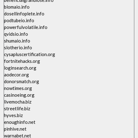
beneficialgrandiose.info
blomaio.info
dosellinfoplete.info
podtubeio.info
powerfulvolatile.info
qvidsio.info
shumaio.info
slotherio.info
cysapluscertification.org
fortnitehacks.org
loginsearch.org
aodecor.org
donorsmatch.org
nowtimes.org
casinoeing.org
livemocha.biz
streetlife.biz
hyves.biz
enoughinfo.net
pinhive.net
warnabet.net