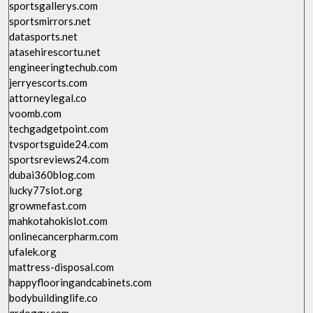
sportsgallerys.com
sportsmirrors.net
datasports.net
atasehirescortu.net
engineeringtechub.com
jerryescorts.com
attorneylegal.co
voomb.com
techgadgetpoint.com
tvsportsguide24.com
sportsreviews24.com
dubai360blog.com
lucky77slot.org
growmefast.com
mahkotahokislot.com
onlinecancerpharm.com
ufalek.org
mattress-disposal.com
happyflooringandcabinets.com
bodybuildinglife.co