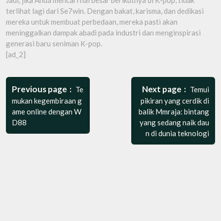
Jadi, jika Anda mencari hal besar berikutnya di K-pop, tidak
terlihat lagi dari Se7win. Dengan bakat, karisma, dan dedikasi
mereka untuk membuat perbedaan, mereka pasti akan
meninggalkan dampak abadi pada industri dan menginspirasi
generasi baru seniman K-pop.
[ad_2]
Post
navigation
Previous page
Next page
Te
Temui
mukan kegembiraan g
pikiran yang cerdik di
ame online dengan W
balik Mmraja: bintang
D88
yang sedang naik dau
n di dunia teknologi