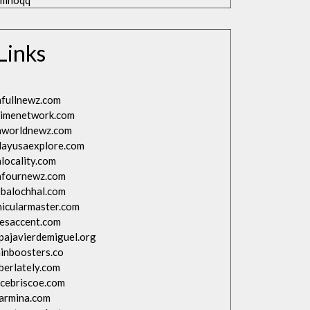
minoqq
Links
afullnewz.com
timenetwork.com
aworldnewz.com
dayusaexplore.com
locality.com
afournewz.com
ebalochhal.com
hicularmaster.com
besaccent.com
pajavierdemiguel.org
ainboosters.co
berlately.com
ycebriscoe.com
carmina.com