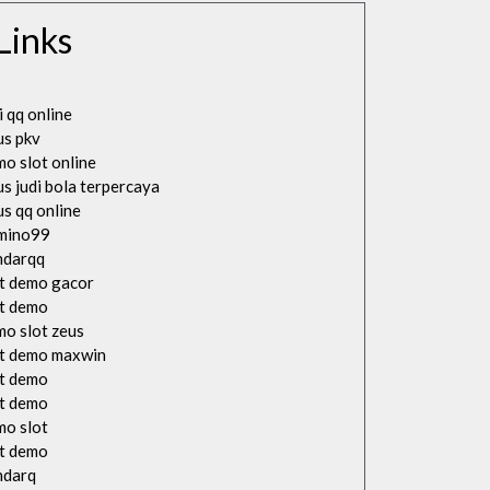
Links
i qq online
us pkv
o slot online
us judi bola terpercaya
us qq online
mino99
ndarqq
ot demo gacor
ot demo
o slot zeus
ot demo maxwin
ot demo
ot demo
mo slot
ot demo
ndarq