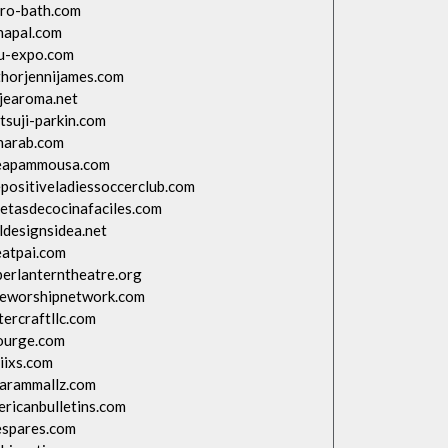
tro-bath.com
hapal.com
tu-expo.com
thorjennijames.com
ajearoma.net
tsuji-parkin.com
harab.com
eapammousa.com
positiveladiessoccerclub.com
cetasdecocinafaciles.com
ldesignsidea.net
eatpai.com
perlanterntheatre.org
eeworshipnetwork.com
ercraftllc.com
ourge.com
liixs.com
harammallz.com
ricanbulletins.com
espares.com