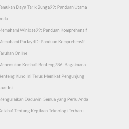
Temukan Daya Tarik Bunga99: Panduan Utama
Anda
Memahami Winlose99: Panduan Komprehensif
Memahami Parlay4D: Panduan Komprehensif
Taruhan Online
Menemukan Kembali Benteng786: Bagaimana
Benteng Kuno Ini Terus Memikat Pengunjung
Saat Ini
Menguraikan Daduwin: Semua yang Perlu Anda
Ketahui Tentang Kegilaan Teknologi Terbaru