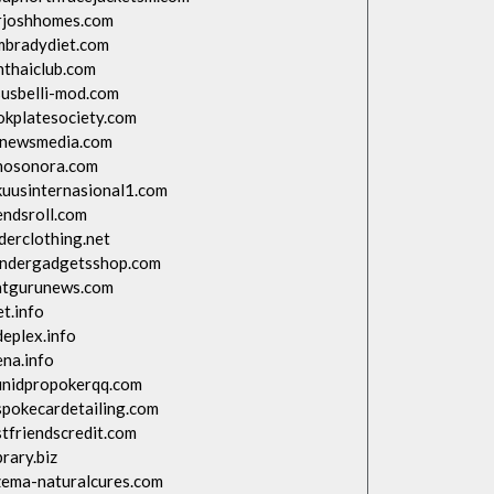
rjoshhomes.com
mbradydiet.com
nthaiclub.com
susbelli-mod.com
okplatesociety.com
bnewsmedia.com
nosonora.com
kuusinternasional1.com
endsroll.com
derclothing.net
ndergadgetsshop.com
atgurunews.com
t.info
eplex.info
na.info
unidpropokerqq.com
spokecardetailing.com
tfriendscredit.com
brary.biz
zema-naturalcures.com