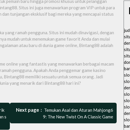
ntuk pemain baru hingga promosi khusus untuk pelanggan
 Bintang88. Situs ini juga menawarkan program VIP untuk para
n dan tunjangan eksklusif bagi mereka yang mencapai status
jud
ka yang ramah pengguna. Situs ini mudah dinavigasi, dengan
sit
atnya mudah untuk menemukan game favorit Anda dan mulai
dem
ngalaman atau baru di dunia game online, Bintang88 adalah
sit
sit
do
ame online yang fantastis yang menawarkan berbagai macam
ba
g ramah pengguna. Apakah Anda penggemar game kasino
sl
ru, Bintang88 memiliki sesuatu untuk semua orang. Jadi
sl
nia yang menarik dari Bintang88 hari ini?
dem
sl
sl
sl
Next page
rik
Temukan Asal dan Aturan Mahjong6
de
an s
9: The New Twist On A Classic Game
sl
ba