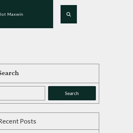
lot Maxwin
Search
Search
Recent Posts