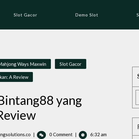
Slot Gacor
Demo Slot
S
t Mahjong Ways Maxwin
Slot Gacor
kan: A Review
 Bintang88 yang
Review
Menjelajahi
ngsolutions.co
|
0 Comment
|
6:32 am