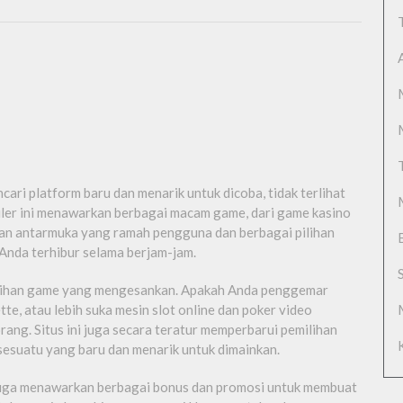
Dunia
Bintang88
yang
Menyenangkan:
A
Review
ri platform baru dan menarik untuk dicoba, tidak terlihat
puler ini menawarkan berbagai macam game, dari game kasino
gan antarmuka yang ramah pengguna dan berbagai pilihan
Anda terhibur selama berjam-jam.
 pilihan game yang mengesankan. Apakah Anda penggemar
tte, atau lebih suka mesin slot online dan poker video
rang. Situs ini juga secara teratur memperbarui pemilihan
esuatu yang baru dan menarik untuk dimainkan.
juga menawarkan berbagai bonus dan promosi untuk membuat