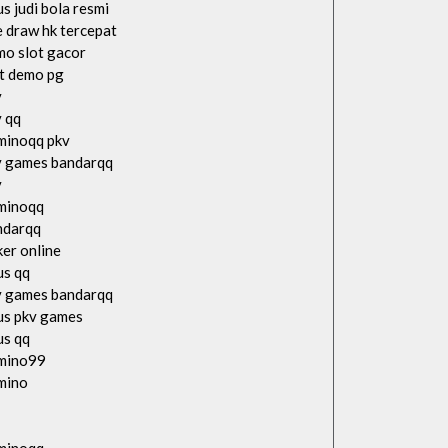
us judi bola resmi
e draw hk tercepat
mo slot gacor
ot demo pg
v
 qq
minoqq pkv
v games bandarqq
v
minoqq
ndarqq
er online
us qq
v games bandarqq
us pkv games
us qq
mino99
mino