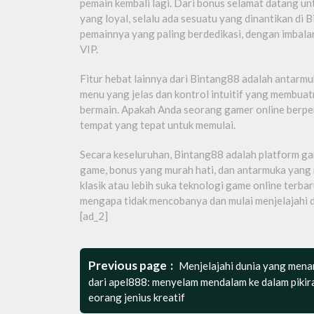
pemain kembali lagi. Dari bonus selamat datang u
yang loyal, selalu ada sesuatu yang dinantikan di
pemainnya yang paling berdedikasi, dengan imbala
VIP.
Fitur hebat lainnya dari Bintang88 adalah antarmu
menu yang jelas dan kontrol intuitif yang membu
bermain. Apakah Anda seorang gamer online berpe
tempat yang tepat untuk memulai.
Secara keseluruhan, Bintang88 adalah platform g
game, bonus yang murah hati, dan antarmuka yan
klasik atau lebih suka teknologi game online terba
mengapa tidak mencobanya dan mulai menjelajahi du
[ad_2]
Post
Previous page
Menjelajahi dunia yang mena
navigation
dari apel888: menyelam mendalam ke dalam pikir
eorang jenius kreatif