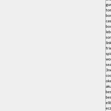
gu
to
bo
ca
bo
le
so
lin
fri
spi
wo
se
3ne
cod
oke
ak
be
bes
eli
ec