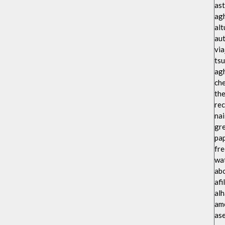
as
ag
al
au
vi
tsu
ag
ch
the
re
nai
gr
pa
fr
wat
ab
afi
al
ame
as