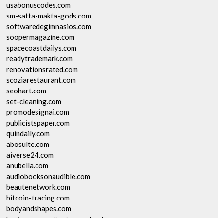
usabonuscodes.com
sm-satta-makta-gods.com
softwaredegimnasios.com
soopermagazine.com
spacecoastdailys.com
readytrademark.com
renovationsrated.com
scoziarestaurant.com
seohart.com
set-cleaning.com
promodesignai.com
publicistspaper.com
quindaily.com
abosulte.com
aiverse24.com
anubella.com
audiobooksonaudible.com
beautenetwork.com
bitcoin-tracing.com
bodyandshapes.com