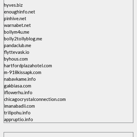
hyves.biz
enoughinfo.net
pinhive.net
warnabet.net
bollym4u.me
bolly2tollyblog.me
pandaclub.me
flyttevask.io
byhous.com
hartfordplazahotel.com
m-918kissapk.com
nabavkame.info
gakbiasa.com
iflowerhu.info
chicagocrystalconnection.com
imanabadii.com
trilipohu.info
appruptio.info