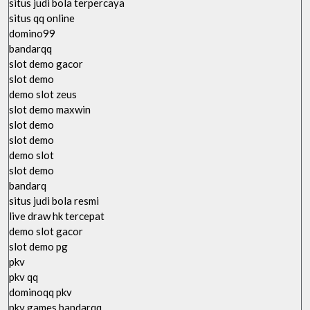
situs judi bola terpercaya
situs qq online
domino99
bandarqq
slot demo gacor
slot demo
demo slot zeus
slot demo maxwin
slot demo
slot demo
demo slot
slot demo
bandarq
situs judi bola resmi
live draw hk tercepat
demo slot gacor
slot demo pg
pkv
pkv qq
dominoqq pkv
pkv games bandarqq