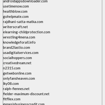
androidappsdownloader.com
usetimenow.com
healthblow.com
gohelpmate.com
rajdhani-satta-matka.com
writerscraft.net
elearning-childprotection.com
wrestling4mena.com
knowledgeforall.info
brand2lastio.com
usadigitalservices.com
socialhoppers.com
creativedream.net
n2315.com
getwebonline.com
onlyfansheaven.com
lky08.com
ralph-fiennes.net
fielder-maximum-discount.net
fitfllex.com
genesisbusinesscredit.com