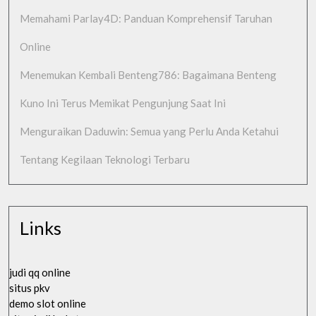
Memahami Parlay4D: Panduan Komprehensif Taruhan
Online
Menemukan Kembali Benteng786: Bagaimana Benteng
Kuno Ini Terus Memikat Pengunjung Saat Ini
Menguraikan Daduwin: Semua yang Perlu Anda Ketahui
Tentang Kegilaan Teknologi Terbaru
Links
judi qq online
situs pkv
demo slot online