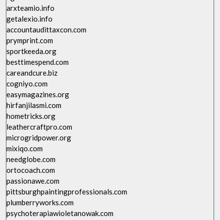
arxteamio.info
getalexio.info
accountaudittaxcon.com
prymprint.com
sportkeeda.org
besttimespend.com
careandcure.biz
cogniyo.com
easymagazines.org
hirfanjilasmi.com
hometricks.org
leathercraftpro.com
microgridpower.org
mixiqo.com
needglobe.com
ortocoach.com
passionawe.com
pittsburghpaintingprofessionals.com
plumberryworks.com
psychoterapiawioletanowak.com