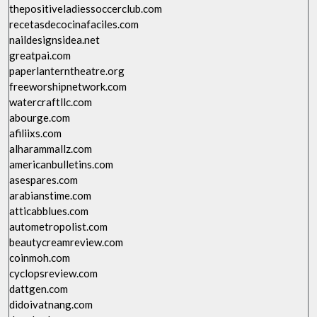
thepositiveladiessoccerclub.com
recetasdecocinafaciles.com
naildesignsidea.net
greatpai.com
paperlanterntheatre.org
freeworshipnetwork.com
watercraftllc.com
abourge.com
afiliixs.com
alharammallz.com
americanbulletins.com
asespares.com
arabianstime.com
atticabblues.com
autometropolist.com
beautycreamreview.com
coinmoh.com
cyclopsreview.com
dattgen.com
didoivatnang.com