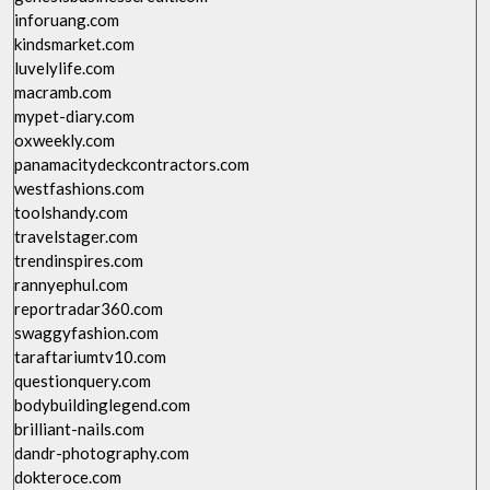
inforuang.com
kindsmarket.com
luvelylife.com
macramb.com
mypet-diary.com
oxweekly.com
panamacitydeckcontractors.com
westfashions.com
toolshandy.com
travelstager.com
trendinspires.com
rannyephul.com
reportradar360.com
swaggyfashion.com
taraftariumtv10.com
questionquery.com
bodybuildinglegend.com
brilliant-nails.com
dandr-photography.com
dokteroce.com