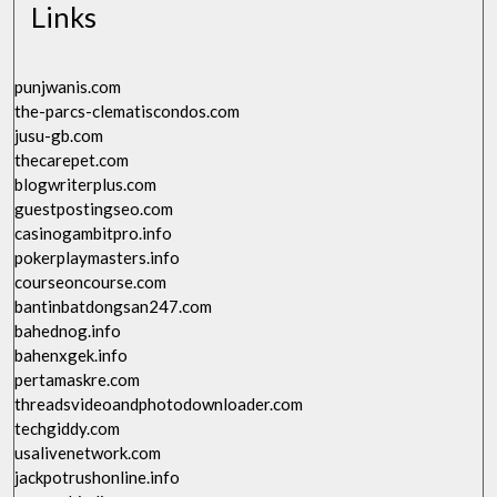
Links
punjwanis.com
the-parcs-clematiscondos.com
jusu-gb.com
thecarepet.com
blogwriterplus.com
guestpostingseo.com
casinogambitpro.info
pokerplaymasters.info
courseoncourse.com
bantinbatdongsan247.com
bahednog.info
bahenxgek.info
pertamaskre.com
threadsvideoandphotodownloader.com
techgiddy.com
usalivenetwork.com
jackpotrushonline.info