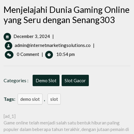
Menjelajahi Dunia Gaming Online
yang Seru dengan Senang303
December
December 3, 2024
|
3,
Menjelajahi
admin@internetmarketingsolutions.co
|
2024
Dunia
0 Comment
|
10:54 pm
Gaming
Online
yang
Seru
Categories :
Demo Slot
Slot Gacor
dengan
Senang303
Tags:
,
demo slot
slot
[ad_1]
Game online telah menjadi salah satu bentuk hiburan paling
populer dalam beberapa tahun terakhir, dengan jutaan pemain di