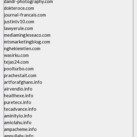
dandr-photography.com
dokteroce.com
journal-francais.com
justintv10.com
lawyerule.com
mediamingleseaco.com
mtsmarketingblog.com
nghekiemtien.com
wasirku.com
tejas24.com
poolturbo.com
prachestait.com
artforafghans.info
airvendio.info
healthexe.info
puretecx.info
tecadvance.info
aminityio.info
amiolahu.info
ampacheme.info
ampullahu.info