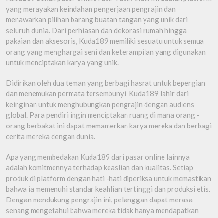
yang merayakan keindahan pengerjaan pengrajin dan
menawarkan pilihan barang buatan tangan yang unik dari
seluruh dunia. Dari perhiasan dan dekorasi rumah hingga
pakaian dan aksesoris, Kuda189 memiliki sesuatu untuk semua
orang yang menghargai seni dan keterampilan yang digunakan
untuk menciptakan karya yang unik.
Didirikan oleh dua teman yang berbagi hasrat untuk bepergian
dan menemukan permata tersembunyi, Kuda189 lahir dari
keinginan untuk menghubungkan pengrajin dengan audiens
global. Para pendiri ingin menciptakan ruang di mana orang -
orang berbakat ini dapat memamerkan karya mereka dan berbagi
cerita mereka dengan dunia.
Apa yang membedakan Kuda189 dari pasar online lainnya
adalah komitmennya terhadap keaslian dan kualitas. Setiap
produk di platform dengan hati -hati diperiksa untuk memastikan
bahwa ia memenuhi standar keahlian tertinggi dan produksi etis.
Dengan mendukung pengrajin ini, pelanggan dapat merasa
senang mengetahui bahwa mereka tidak hanya mendapatkan