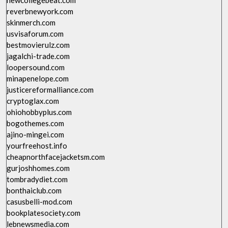
newcollegebeat.com
reverbnewyork.com
skinmerch.com
usvisaforum.com
bestmovierulz.com
jagalchi-trade.com
loopersound.com
minapenelope.com
justicereformalliance.com
cryptoglax.com
ohiohobbyplus.com
bogothemes.com
ajino-mingei.com
yourfreehost.info
cheapnorthfacejacketsm.com
gurjoshhomes.com
tombradydiet.com
bonthaiclub.com
casusbelli-mod.com
bookplatesociety.com
lebnewsmedia.com