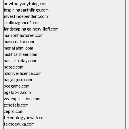
howtodiyanything.com
inspiringearthlings.com
investindependent.com
kralbozguncu1.com
landscapinggainesvillefl.com
maisonhauturier.com
mascreator.com
menafahmi.com
mukhtarmeer.com
nascartoday.com
nqted.com
nzdriverlicence.com
pagalguru.com
pcegame.com
pgslot-r2.com
ws-expression.com
zchotels.com
zepfo.com
technologynews5.com
teknoeduka.com