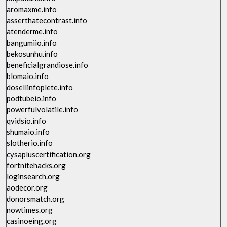
aromaxme.info
asserthatecontrast.info
atenderme.info
bangumiio.info
bekosunhu.info
beneficialgrandiose.info
blomaio.info
dosellinfoplete.info
podtubeio.info
powerfulvolatile.info
qvidsio.info
shumaio.info
slotherio.info
cysapluscertification.org
fortnitehacks.org
loginsearch.org
aodecor.org
donorsmatch.org
nowtimes.org
casinoeing.org