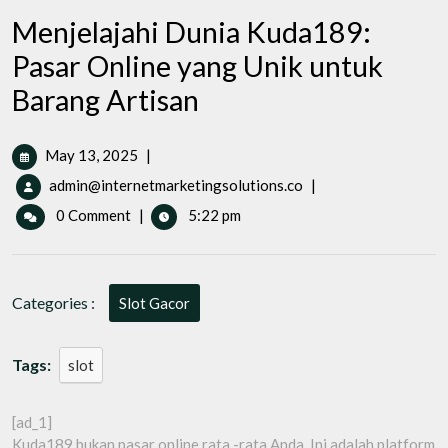
Menjelajahi Dunia Kuda189:
Pasar Online yang Unik untuk
Barang Artisan
May
May 13, 2025
|
13,
Menjelajahi
admin@internetmarketingsolutions.co
|
2025
Dunia
0 Comment
|
5:22 pm
Kuda189:
Pasar
Online
yang
Categories :
Slot Gacor
Unik
untuk
Barang
Tags:
slot
Artisan
[ad_1]
Kuda189 bukan pasar online rata -rata Anda. Ini adalah platform