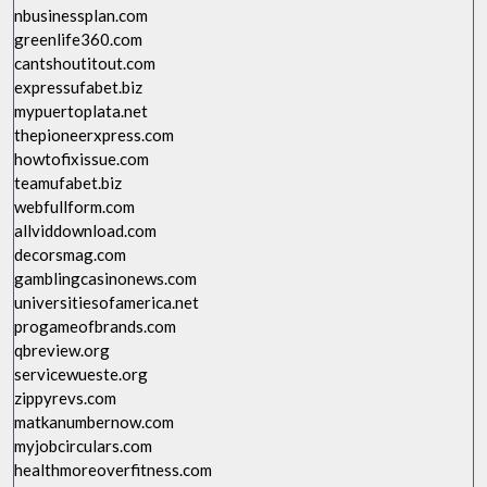
nbusinessplan.com
greenlife360.com
cantshoutitout.com
expressufabet.biz
mypuertoplata.net
thepioneerxpress.com
howtofixissue.com
teamufabet.biz
webfullform.com
allviddownload.com
decorsmag.com
gamblingcasinonews.com
universitiesofamerica.net
progameofbrands.com
qbreview.org
servicewueste.org
zippyrevs.com
matkanumbernow.com
myjobcirculars.com
healthmoreoverfitness.com