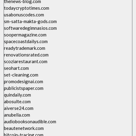
thenews-blog.com
todaycryptotimes.com
usabonuscodes.com
sm-satta-makta-gods.com
softwaredegimnasios.com
soopermagazine.com
spacecoastdailys.com
readytrademark.com
renovationsrated.com
scoziarestaurant.com
seohart.com
set-cleaning.com
promodesignai.com
publicistspaper.com
quindaily.com
abosulte.com
aiverse24.com
anubella.com
audiobooksonaudible.com
beautenetwork.com
bitcoin-tracing.com