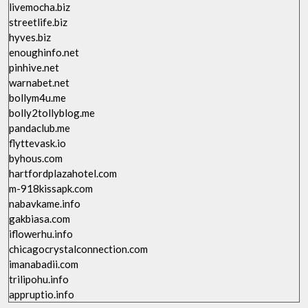
livemocha.biz
streetlife.biz
hyves.biz
enoughinfo.net
pinhive.net
warnabet.net
bollym4u.me
bolly2tollyblog.me
pandaclub.me
flyttevask.io
byhous.com
hartfordplazahotel.com
m-918kissapk.com
nabavkame.info
gakbiasa.com
iflowerhu.info
chicagocrystalconnection.com
imanabadii.com
trilipohu.info
appruptio.info