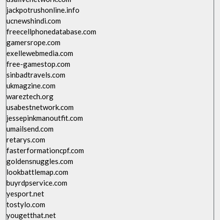
jackpotrushonline.info
ucnewshindi.com
freecellphonedatabase.com
gamersrope.com
exellewebmedia.com
free-gamestop.com
sinbadtravels.com
ukmagzine.com
wareztech.org
usabestnetwork.com
jessepinkmanoutfit.com
umailsend.com
retarys.com
fasterformationcpf.com
goldensnuggles.com
lookbattlemap.com
buyrdpservice.com
yesport.net
tostylo.com
yougetthat.net