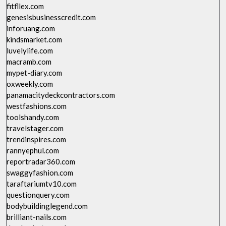
fitfllex.com
genesisbusinesscredit.com
inforuang.com
kindsmarket.com
luvelylife.com
macramb.com
mypet-diary.com
oxweekly.com
panamacitydeckcontractors.com
westfashions.com
toolshandy.com
travelstager.com
trendinspires.com
rannyephul.com
reportradar360.com
swaggyfashion.com
taraftariumtv10.com
questionquery.com
bodybuildinglegend.com
brilliant-nails.com