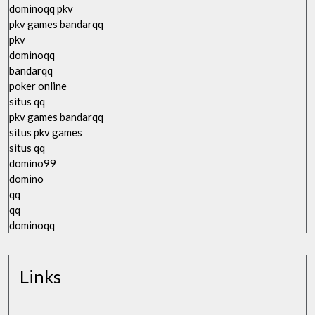
dominoqq pkv
pkv games bandarqq
pkv
dominoqq
bandarqq
poker online
situs qq
pkv games bandarqq
situs pkv games
situs qq
domino99
domino
qq
qq
dominoqq
Links