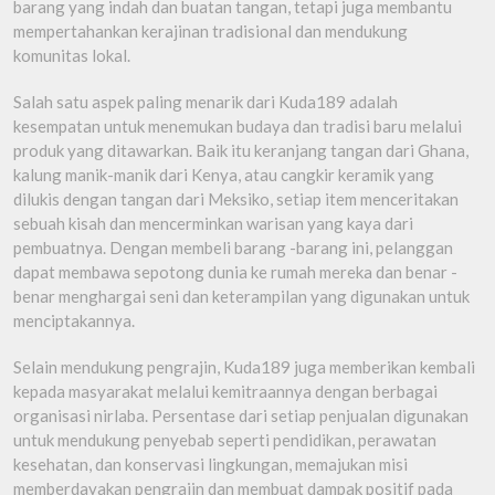
barang yang indah dan buatan tangan, tetapi juga membantu
mempertahankan kerajinan tradisional dan mendukung
komunitas lokal.
Salah satu aspek paling menarik dari Kuda189 adalah
kesempatan untuk menemukan budaya dan tradisi baru melalui
produk yang ditawarkan. Baik itu keranjang tangan dari Ghana,
kalung manik-manik dari Kenya, atau cangkir keramik yang
dilukis dengan tangan dari Meksiko, setiap item menceritakan
sebuah kisah dan mencerminkan warisan yang kaya dari
pembuatnya. Dengan membeli barang -barang ini, pelanggan
dapat membawa sepotong dunia ke rumah mereka dan benar -
benar menghargai seni dan keterampilan yang digunakan untuk
menciptakannya.
Selain mendukung pengrajin, Kuda189 juga memberikan kembali
kepada masyarakat melalui kemitraannya dengan berbagai
organisasi nirlaba. Persentase dari setiap penjualan digunakan
untuk mendukung penyebab seperti pendidikan, perawatan
kesehatan, dan konservasi lingkungan, memajukan misi
memberdayakan pengrajin dan membuat dampak positif pada