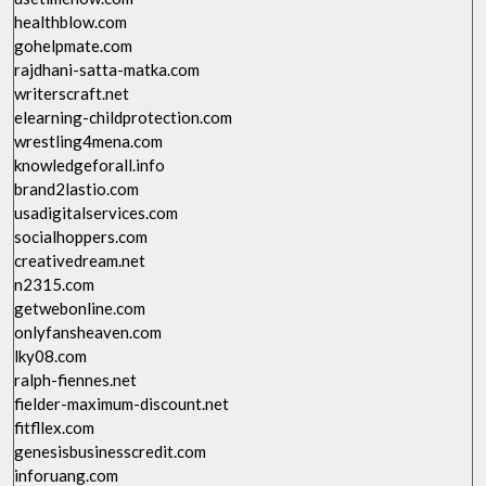
healthblow.com
gohelpmate.com
rajdhani-satta-matka.com
writerscraft.net
elearning-childprotection.com
wrestling4mena.com
knowledgeforall.info
brand2lastio.com
usadigitalservices.com
socialhoppers.com
creativedream.net
n2315.com
getwebonline.com
onlyfansheaven.com
lky08.com
ralph-fiennes.net
fielder-maximum-discount.net
fitfllex.com
genesisbusinesscredit.com
inforuang.com