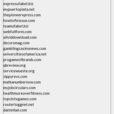
expressufabet.biz
mypuertoplata.net
thepioneerxpress.com
howtofixissue.com
teamufabet.biz
webfullform.com
allviddownload.com
decorsmag.com
gamblingcasinonews.com
universitiesofamerica.net
progameofbrands.com
qbreview.org
servicewueste.org
zippyrevs.com
matkanumbernow.com
myjobcirculars.com
healthmoreoverfitness.com
topslotxgames.com
routerloggnet.net
dantella6.com