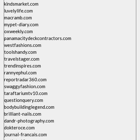
kindsmarket.com
luvelylife.com
macramb.com
mypet-diary.com
oxweekly.com
panamacitydeckcontractors.com
westfashions.com
toolshandy.com
travelstager.com
trendinspires.com
rannyephul.com
reportradar360.com
swaggyfashion.com
taraftariumtv10.com
questionquery.com
bodybuildinglegend.com
brilliant-nails.com
dandr-photography.com
dokteroce.com
journal-francais.com