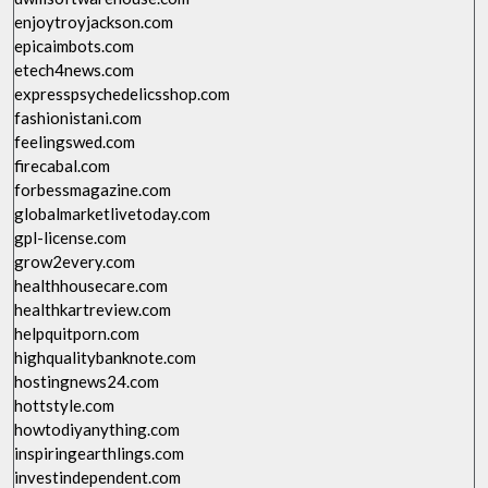
enjoytroyjackson.com
epicaimbots.com
etech4news.com
expresspsychedelicsshop.com
fashionistani.com
feelingswed.com
firecabal.com
forbessmagazine.com
globalmarketlivetoday.com
gpl-license.com
grow2every.com
healthhousecare.com
healthkartreview.com
helpquitporn.com
highqualitybanknote.com
hostingnews24.com
hottstyle.com
howtodiyanything.com
inspiringearthlings.com
investindependent.com