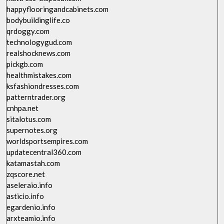
happyflooringandcabinets.com
bodybuildinglife.co
qrdoggy.com
technologygud.com
realshocknews.com
pickgb.com
healthmistakes.com
ksfashiondresses.com
patterntrader.org
cnhpa.net
sitalotus.com
supernotes.org
worldsportsempires.com
updatecentral360.com
katamastah.com
zqscore.net
aseleraio.info
asticio.info
egardenio.info
arxteamio.info