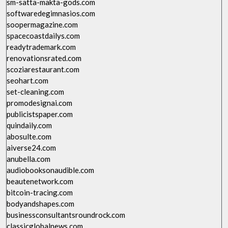
sm-satta-makta-gods.com
softwaredegimnasios.com
soopermagazine.com
spacecoastdailys.com
readytrademark.com
renovationsrated.com
scoziarestaurant.com
seohart.com
set-cleaning.com
promodesignai.com
publicistspaper.com
quindaily.com
abosulte.com
aiverse24.com
anubella.com
audiobooksonaudible.com
beautenetwork.com
bitcoin-tracing.com
bodyandshapes.com
businessconsultantsroundrock.com
classicglobalnews.com