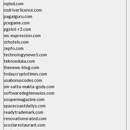
nqted.com
nzdriverlicence.com
pagalguru.com
pcegame.com
pgslot-r2.com
ws-expression.com
zchotels.com
zepfo.com
technologynews5.com
teknoeduka.com
thenews-blog.com
todaycryptotimes.com
usabonuscodes.com
sm-satta-makta-gods.com
softwaredegimnasios.com
soopermagazine.com
spacecoastdailys.com
readytrademark.com
renovationsrated.com
scoziarestaurant.com