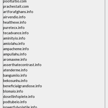
poolturbo.com
prachestait.com
artforafghans.info
airvendio.info
healthexe.info
puretecx.info
tecadvance.info
aminityio.info
amiolahu.info
ampacheme.info
ampullahu.info
aromaxme.info
asserthatecontrast.info
atenderme.info
bangumiio.info
bekosunhu.info
beneficialgrandiose.info
blomaio.info
dosellinfoplete.info
podtubeio.info
powerfulvolatile.info