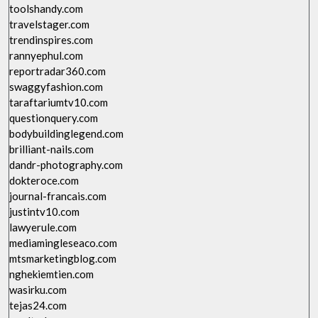
toolshandy.com
travelstager.com
trendinspires.com
rannyephul.com
reportradar360.com
swaggyfashion.com
taraftariumtv10.com
questionquery.com
bodybuildinglegend.com
brilliant-nails.com
dandr-photography.com
dokteroce.com
journal-francais.com
justintv10.com
lawyerule.com
mediamingleseaco.com
mtsmarketingblog.com
nghekiemtien.com
wasirku.com
tejas24.com