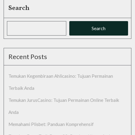
Search
Search
Recent Posts
Temukan Kegembiraan Ahlicasino: Tujuan Permainan
Terbaik Anda
Temukan JurusCasino: Tujuan Permainan Online Terbaik
Anda
Memahami Plisbet: Panduan Komprehensif