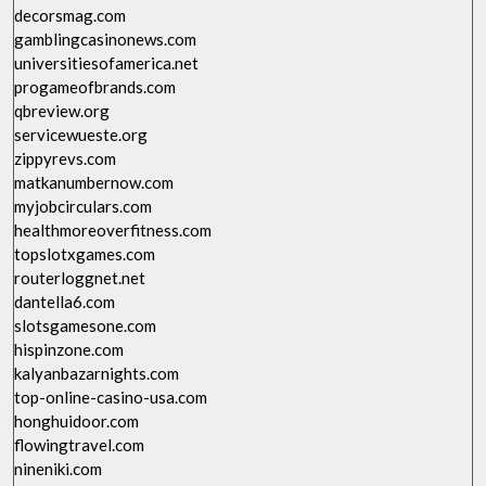
decorsmag.com
gamblingcasinonews.com
universitiesofamerica.net
progameofbrands.com
qbreview.org
servicewueste.org
zippyrevs.com
matkanumbernow.com
myjobcirculars.com
healthmoreoverfitness.com
topslotxgames.com
routerloggnet.net
dantella6.com
slotsgamesone.com
hispinzone.com
kalyanbazarnights.com
top-online-casino-usa.com
honghuidoor.com
flowingtravel.com
nineniki.com