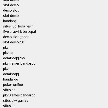
slot demo
demo slot
slot demo
bandarq
situs judi bola resmi
live draw hk tercepat
demo slot gacor
slot demo pg
pkv
pkv qq
dominoqq pkv
pkv games bandarqq
pkv
dominoqq
bandarqq
poker online
situs qq
pkv games bandarqq
situs pkv games
situs qq