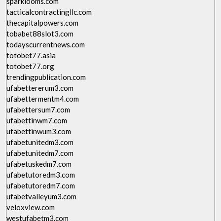
sparklooms.com
tacticalcontractingllc.com
thecapitalpowers.com
tobabet88slot3.com
todayscurrentnews.com
totobet77.asia
totobet77.org
trendingpublication.com
ufabettererum3.com
ufabettermentm4.com
ufabettersum7.com
ufabettinwm7.com
ufabettinwum3.com
ufabetunitedm3.com
ufabetunitedm7.com
ufabetuskedm7.com
ufabetutoredm3.com
ufabetutoredm7.com
ufabetvalleyum3.com
veloxview.com
westufabetm3.com