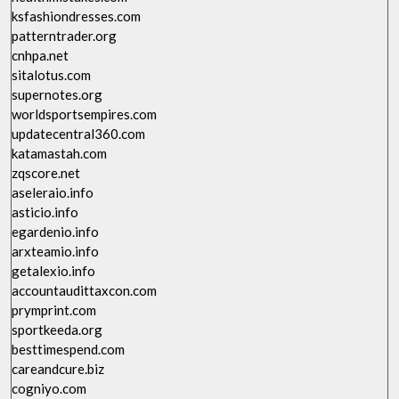
ksfashiondresses.com
patterntrader.org
cnhpa.net
sitalotus.com
supernotes.org
worldsportsempires.com
updatecentral360.com
katamastah.com
zqscore.net
aseleraio.info
asticio.info
egardenio.info
arxteamio.info
getalexio.info
accountaudittaxcon.com
prymprint.com
sportkeeda.org
besttimespend.com
careandcure.biz
cogniyo.com