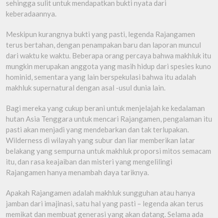
sehingga sulit untuk mendapatkan bukti nyata dari
keberadaannya.
Meskipun kurangnya bukti yang pasti, legenda Rajangamen
terus bertahan, dengan penampakan baru dan laporan muncul
dari waktu ke waktu. Beberapa orang percaya bahwa makhluk itu
mungkin merupakan anggota yang masih hidup dari spesies kuno
hominid, sementara yang lain berspekulasi bahwa itu adalah
makhluk supernatural dengan asal -usul dunia lain.
Bagi mereka yang cukup berani untuk menjelajah ke kedalaman
hutan Asia Tenggara untuk mencari Rajangamen, pengalaman itu
pasti akan menjadi yang mendebarkan dan tak terlupakan.
Wilderness di wilayah yang subur dan liar memberikan latar
belakang yang sempurna untuk makhluk proporsi mitos semacam
itu, dan rasa keajaiban dan misteri yang mengelilingi
Rajangamen hanya menambah daya tariknya.
Apakah Rajangamen adalah makhluk sungguhan atau hanya
jamban dari imajinasi, satu hal yang pasti – legenda akan terus
memikat dan membuat generasi yang akan datang. Selama ada