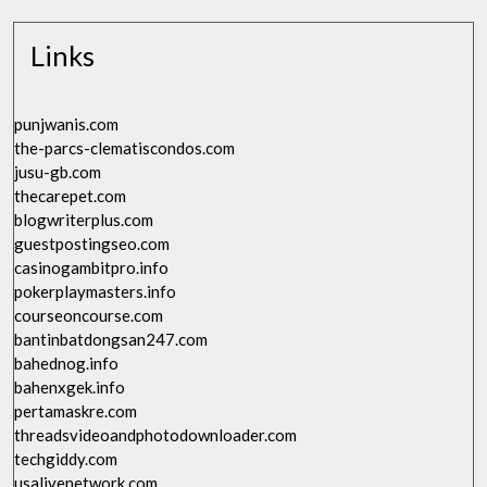
Links
punjwanis.com
the-parcs-clematiscondos.com
jusu-gb.com
thecarepet.com
blogwriterplus.com
guestpostingseo.com
casinogambitpro.info
pokerplaymasters.info
courseoncourse.com
bantinbatdongsan247.com
bahednog.info
bahenxgek.info
pertamaskre.com
threadsvideoandphotodownloader.com
techgiddy.com
usalivenetwork.com