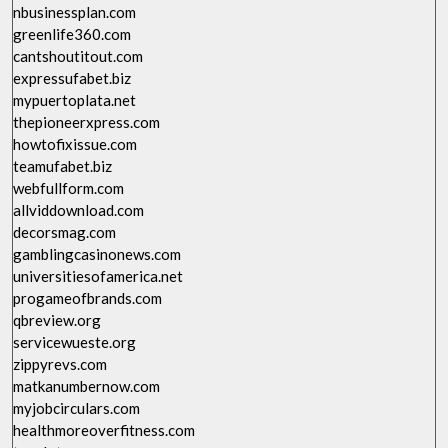
nbusinessplan.com
greenlife360.com
cantshoutitout.com
expressufabet.biz
mypuertoplata.net
thepioneerxpress.com
howtofixissue.com
teamufabet.biz
webfullform.com
allviddownload.com
decorsmag.com
gamblingcasinonews.com
universitiesofamerica.net
progameofbrands.com
qbreview.org
servicewueste.org
zippyrevs.com
matkanumbernow.com
myjobcirculars.com
healthmoreoverfitness.com