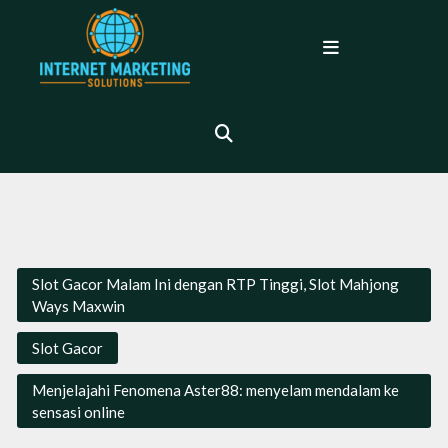
Skip
to
Open
content
Menu
Slot Gacor Malam Ini dengan RTP Tinggi, Slot Mahjong
Ways Maxwin
Slot Gacor
Menjelajahi Fenomena Aster88: menyelam mendalam ke
sensasi online