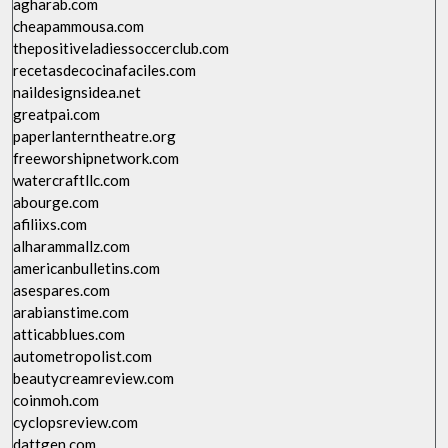
agharab.com
cheapammousa.com
thepositiveladiessoccerclub.com
recetasdecocinafaciles.com
naildesignsidea.net
greatpai.com
paperlanterntheatre.org
freeworshipnetwork.com
watercraftllc.com
abourge.com
afiliixs.com
alharammallz.com
americanbulletins.com
asespares.com
arabianstime.com
atticabblues.com
autometropolist.com
beautycreamreview.com
coinmoh.com
cyclopsreview.com
dattgen.com