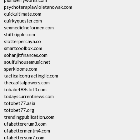
plumberryworks.com
psychoterapiawioletanowak.com
quickultimate.com
quirkyquester.com
sexmedicineformen.com
shiftripple.com
slotterpercaya.co
smartcoolbox.com
sohanjitfinances.com
soulfulhousemusic.net
sparklooms.com
tacticalcontractingllc.com
thecapitalpowers.com
tobabet88slot3.com
todayscurrentnews.com
totobet77.asia
totobet77.org
trendingpublication.com
ufabettererum3.com
ufabettermentm4.com
ufabettersum7.com