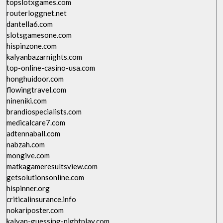
topslotxgames.com
routerloggnet.net
dantella6.com
slotsgamesone.com
hispinzone.com
kalyanbazarnights.com
top-online-casino-usa.com
honghuidoor.com
flowingtravel.com
nineniki.com
brandiospecialists.com
medicalcare7.com
adtennaball.com
nabzah.com
mongive.com
matkagameresultsview.com
getsolutionsonline.com
hispinner.org
criticalinsurance.info
nokariposter.com
kalyan-guessing-nightplay.com