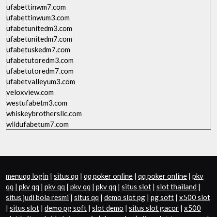
ufabettinwm7.com
ufabettinwum3.com
ufabetunitedm3.com
ufabetunitedm7.com
ufabetuskedm7.com
ufabetutoredm3.com
ufabetutoredm7.com
ufabetvalleyum3.com
veloxview.com
westufabetm3.com
whiskeybrothersllc.com
wildufabetum7.com
menuqq login
|
situs qq
|
qq poker online
|
qq poker online
|
pkv
qq
|
pkv qq
|
pkv qq
|
pkv qq
|
pkv qq
|
situs slot
|
slot thailand
|
situs judi bola resmi
|
situs qq
|
demo slot pg
|
pg soft
|
x500 slot
|
situs slot
|
demo pg soft
|
slot demo
|
situs slot gacor
|
x500