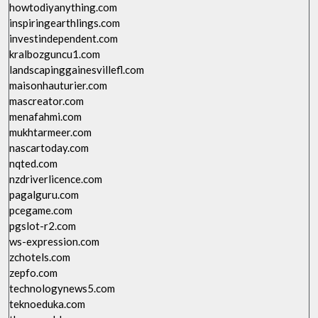
howtodiyanything.com
inspiringearthlings.com
investindependent.com
kralbozguncu1.com
landscapinggainesvillefl.com
maisonhauturier.com
mascreator.com
menafahmi.com
mukhtarmeer.com
nascartoday.com
nqted.com
nzdriverlicence.com
pagalguru.com
pcegame.com
pgslot-r2.com
ws-expression.com
zchotels.com
zepfo.com
technologynews5.com
teknoeduka.com