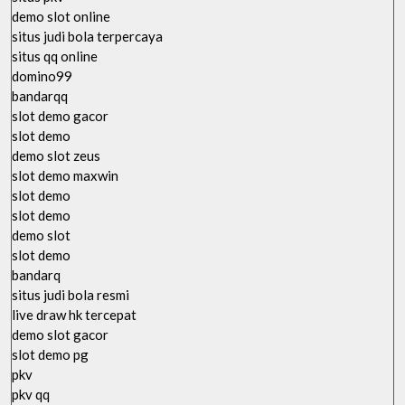
demo slot online
situs judi bola terpercaya
situs qq online
domino99
bandarqq
slot demo gacor
slot demo
demo slot zeus
slot demo maxwin
slot demo
slot demo
demo slot
slot demo
bandarq
situs judi bola resmi
live draw hk tercepat
demo slot gacor
slot demo pg
pkv
pkv qq