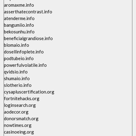
aromaxme.info
asserthatecontrast.info
atenderme.info
bangumiio.info
bekosunhu.info
beneficialgrandiose.info
blomaio.info
dosellinfoplete.info
podtubeio.info
powerfulvolatile.info
qvidsio.info
shumaio.info
slotherio.info
cysapluscertification.org
fortnitehacks.org
loginsearch.org
aodecor.org
donorsmatch.org
nowtimes.org
casinoeing.org