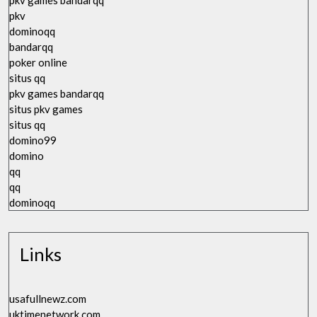
pkv games bandarqq
pkv
dominoqq
bandarqq
poker online
situs qq
pkv games bandarqq
situs pkv games
situs qq
domino99
domino
qq
qq
dominoqq
Links
usafullnewz.com
uktimenetwork.com