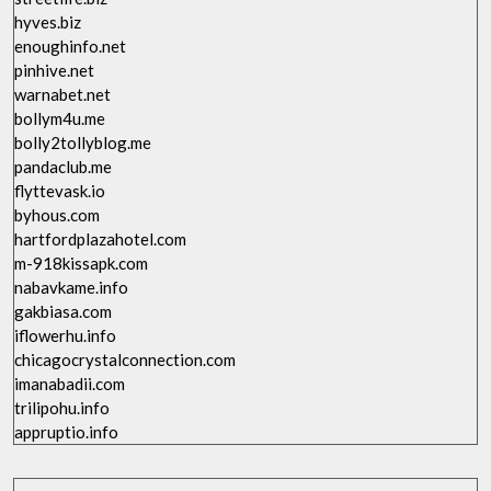
hyves.biz
enoughinfo.net
pinhive.net
warnabet.net
bollym4u.me
bolly2tollyblog.me
pandaclub.me
flyttevask.io
byhous.com
hartfordplazahotel.com
m-918kissapk.com
nabavkame.info
gakbiasa.com
iflowerhu.info
chicagocrystalconnection.com
imanabadii.com
trilipohu.info
appruptio.info