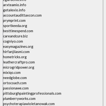
arxteamio.info
getalexio.info
accountaudittaxcon.com
prymprint.com
sportkeeda.org
besttimespend.com
careandcure.biz
cogniyo.com
easymagazines.org
hirfanjilasmi.com
hometricks.org
leathercraftpro.com
microgridpower.org
mixiqo.com
needglobe.com
ortocoach.com
passionawe.com
pittsburghpaintingprofessionals.com
plumberryworks.com
psychoterapiawioletanowak.com