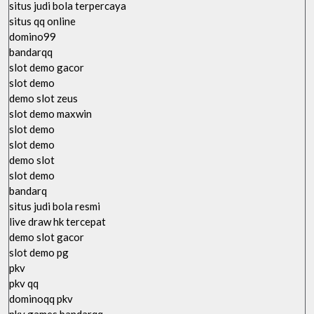
situs judi bola terpercaya
situs qq online
domino99
bandarqq
slot demo gacor
slot demo
demo slot zeus
slot demo maxwin
slot demo
slot demo
demo slot
slot demo
bandarq
situs judi bola resmi
live draw hk tercepat
demo slot gacor
slot demo pg
pkv
pkv qq
dominoqq pkv