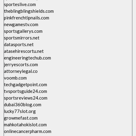
sporteslive.com
theblingblingshields.com
pinkfrenchtipnails.com
newgamestv.com
sportsgallerys.com
sportsmirrors.net
datasports.net
atasehirescortu.net
engineeringtechub.com
jerryescorts.com
attorneylegal.co
voomb.com
techgadgetpoint.com
tvsportsguide24.com
sportsreviews24.com
dubai360blog.com
lucky77slot.org
growmefast.com
mahkotahokislot.com
onlinecancerpharm.com