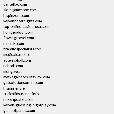
dantella6.com
slotsgamesone.com
hispinzone.com
kalyanbazarnights.com
top-online-casino-usa.com
honghuidoor.com
flowingtravel.com
nineniki.com
brandiospecialists.com
medicalcare7.com
adtennaball.com
nabzah.com
mongive.com
matkagameresultsview.com
getsolutionsonline.com
hispinner.org
criticalinsurance.info
nokariposter.com
kalyan-guessing-nightplay.com
gameofpanels.com