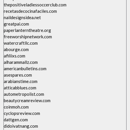
thepositiveladiessoccerclub.com
recetasdecocinafaciles.com
naildesignsidea.net
greatpai.com
paperlanterntheatre.org
freeworshipnetwork.com
watercraftllc.com
abourge.com
afiliixs.com
alharammallz.com
americanbulletins.com
asespares.com
arabianstime.com
atticabblues.com
autometropolist.com
beautycreamreview.com
coinmoh.com
cyclopsreview.com
dattgen.com
didoivatnang.com