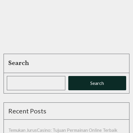
Search
Search
Recent Posts
Temukan JurusCasino: Tujuan Permainan Online Terbaik