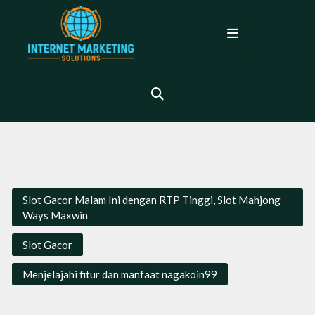
Skip
to
Open
content
Menu
Slot Gacor Malam Ini dengan RTP Tinggi, Slot Mahjong
Ways Maxwin
Slot Gacor
Menjelajahi fitur dan manfaat nagakoin99