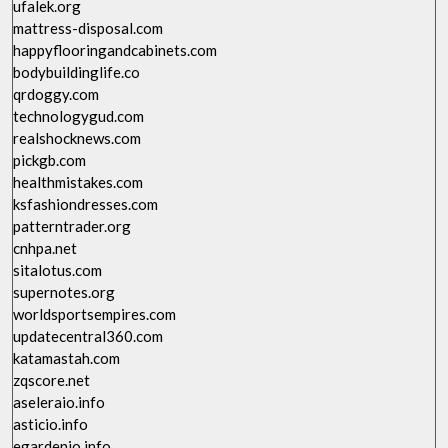
ufalek.org
mattress-disposal.com
happyflooringandcabinets.com
bodybuildinglife.co
qrdoggy.com
technologygud.com
realshocknews.com
pickgb.com
healthmistakes.com
ksfashiondresses.com
patterntrader.org
cnhpa.net
sitalotus.com
supernotes.org
worldsportsempires.com
updatecentral360.com
katamastah.com
zqscore.net
aseleraio.info
asticio.info
egardenio.info