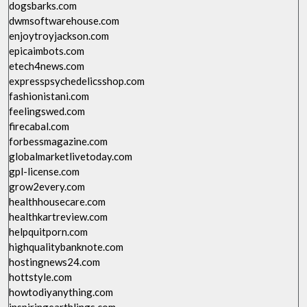
dogsbarks.com
dwmsoftwarehouse.com
enjoytroyjackson.com
epicaimbots.com
etech4news.com
expresspsychedelicsshop.com
fashionistani.com
feelingswed.com
firecabal.com
forbessmagazine.com
globalmarketlivetoday.com
gpl-license.com
grow2every.com
healthhousecare.com
healthkartreview.com
helpquitporn.com
highqualitybanknote.com
hostingnews24.com
hottstyle.com
howtodiyanything.com