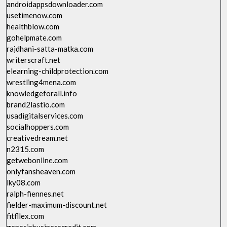
androidappsdownloader.com
usetimenow.com
healthblow.com
gohelpmate.com
rajdhani-satta-matka.com
writerscraft.net
elearning-childprotection.com
wrestling4mena.com
knowledgeforall.info
brand2lastio.com
usadigitalservices.com
socialhoppers.com
creativedream.net
n2315.com
getwebonline.com
onlyfansheaven.com
lky08.com
ralph-fiennes.net
fielder-maximum-discount.net
fitfllex.com