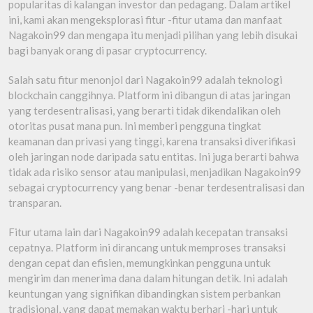
popularitas di kalangan investor dan pedagang. Dalam artikel
ini, kami akan mengeksplorasi fitur -fitur utama dan manfaat
Nagakoin99 dan mengapa itu menjadi pilihan yang lebih disukai
bagi banyak orang di pasar cryptocurrency.
Salah satu fitur menonjol dari Nagakoin99 adalah teknologi
blockchain canggihnya. Platform ini dibangun di atas jaringan
yang terdesentralisasi, yang berarti tidak dikendalikan oleh
otoritas pusat mana pun. Ini memberi pengguna tingkat
keamanan dan privasi yang tinggi, karena transaksi diverifikasi
oleh jaringan node daripada satu entitas. Ini juga berarti bahwa
tidak ada risiko sensor atau manipulasi, menjadikan Nagakoin99
sebagai cryptocurrency yang benar -benar terdesentralisasi dan
transparan.
Fitur utama lain dari Nagakoin99 adalah kecepatan transaksi
cepatnya. Platform ini dirancang untuk memproses transaksi
dengan cepat dan efisien, memungkinkan pengguna untuk
mengirim dan menerima dana dalam hitungan detik. Ini adalah
keuntungan yang signifikan dibandingkan sistem perbankan
tradisional, yang dapat memakan waktu berhari -hari untuk