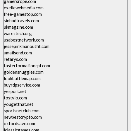
gamersrope.com
exellewebmedia.com
free-gamestop.com
sinbadtravels.com
ukmagzine.com
wareztech.org
usabestnetwork.com
jessepinkmanoutfit.com
umailsend.com
retarys.com
fasterformationcpf.com
goldensnuggles.com
lookbattlemap.com
buyrdpservice.com
yesport.net
tostylo.com
yougetthat.net
sportsnetclub.com
newbestcrypto.com
oxfordsave.com
iclassicgames.com