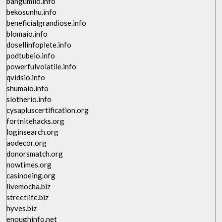
bangumiio.info
bekosunhu.info
beneficialgrandiose.info
blomaio.info
dosellinfoplete.info
podtubeio.info
powerfulvolatile.info
qvidsio.info
shumaio.info
slotherio.info
cysapluscertification.org
fortnitehacks.org
loginsearch.org
aodecor.org
donorsmatch.org
nowtimes.org
casinoeing.org
livemocha.biz
streetlife.biz
hyves.biz
enoughinfo.net