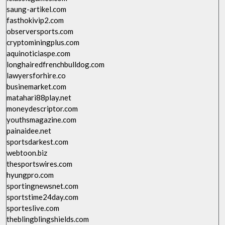
saung-artikel.com
fasthokivip2.com
observersports.com
cryptominingplus.com
aquinoticiaspe.com
longhairedfrenchbulldog.com
lawyersforhire.co
businemarket.com
matahari88play.net
moneydescriptor.com
youthsmagazine.com
painaidee.net
sportsdarkest.com
webtoon.biz
thesportswires.com
hyungpro.com
sportingnewsnet.com
sportstime24day.com
sporteslive.com
theblingblingshields.com