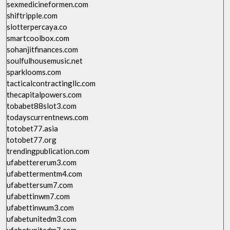
sexmedicineformen.com
shiftripple.com
slotterpercaya.co
smartcoolbox.com
sohanjitfinances.com
soulfulhousemusic.net
sparklooms.com
tacticalcontractingllc.com
thecapitalpowers.com
tobabet88slot3.com
todayscurrentnews.com
totobet77.asia
totobet77.org
trendingpublication.com
ufabettererum3.com
ufabettermentm4.com
ufabettersum7.com
ufabettinwm7.com
ufabettinwum3.com
ufabetunitedm3.com