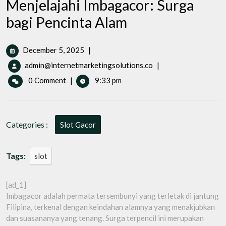
Menjelajahi Imbagacor: Surga
bagi Pencinta Alam
December
December 5, 2025
|
5,
Menjelajahi
admin@internetmarketingsolutions.co
|
2025
Imbagacor:
0 Comment
|
9:33 pm
Surga
bagi
Pencinta
Alam
Categories :
Slot Gacor
Tags:
slot
[ad_1]
Imbagacor adalah permata tersembunyi yang terletak di jantung
Filipina, terkenal dengan keindahan alamnya yang menakjubkan
dan suasananya yang tenang. Surga terpencil ini merupakan