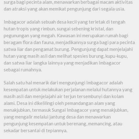
surga bagi pecinta alam, menawarkan berbagai macam aktivitas
dan atraksi yang akan memikat pengunjung dari segala usia.
Imbagacor adalah sebuah desa kecil yang terletak di tengah
hutan tropis yang rimbun, sungai sebening kristal, dan
pegunungan yang megah. Kawasan ini merupakan rumah bagi
beragam flora dan fauna, menjadikannya surga bagi para pecinta
satwa liar dan pengamat burung. Pengunjung dapat menjelajahi
hutan yang masih asli dan melihat spesies burung, kupu-kupu,
dan satwa liar langka lainnya yang menjadikan Imbagacor
sebagai rumahnya.
Salah satu hal menarik dari mengunjungi Imbagacor adalah
kesempatan untuk melakukan perjalanan melalui hutannya yang
masih asli dan menjelajahi air terjun tersembunyi dan kolam
alami. Desa ini dikelilingi oleh pemandangan alam yang
menakjubkan, termasuk Sungai Imbagacor yang menakjubkan,
yang mengalir melalui jantung desa dan menawarkan
pengunjung kesempatan untuk berenang, memancing, atau
sekadar bersantai di tepiannya.