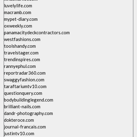
luvelylife.com
macramb.com
mypet-diary.com
oxweekly.com
panamacitydeckcontractors.com
westfashions.com
toolshandy.com
travelstager.com
trendinspires.com
rannyephul.com
reportradar360.com
swaggyfashion.com
taraftariumtv10.com
questionquery.com
bodybuildinglegend.com
brilliant-nails.com
dandr-photography.com
dokteroce.com
journal-francais.com
justintv10.com