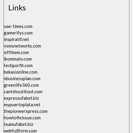
Links
uae-times.com
gamerifys.com
inspiratif.net
vsmsnetworks.com
offthem.com
ibommatv.com
techporfit.com
bekasionline.com
nbusinessplan.com
greenlife360.com
cantshoutitout.com
expressufabet.biz
mypuertoplata.net
thepioneerxpress.com
howtofixissue.com
teamufabet.biz
webfullform.com