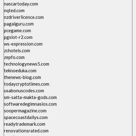
nascartoday.com
nqted.com
nzdriverlicence.com
pagalguru.com
pcegame.com
pgslot-r2.com
ws-expression.com
zchotels.com
zepfo.com
technologynews5.com
teknoeduka.com
thenews-blog.com
todaycryptotimes.com
usabonuscodes.com
sm-satta-makta-gods.com
softwaredegimnasios.com
soopermagazine.com
spacecoastdailys.com
readytrademark.com
renovationsrated.com