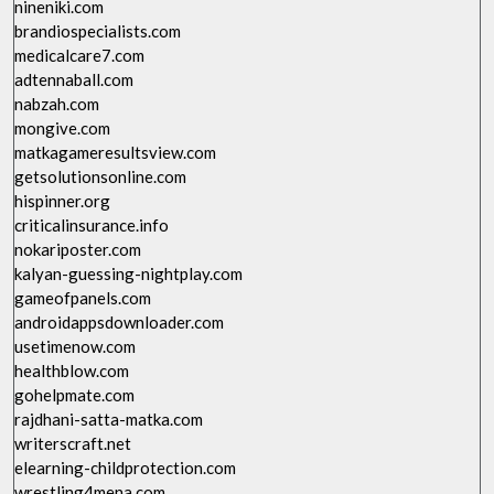
nineniki.com
brandiospecialists.com
medicalcare7.com
adtennaball.com
nabzah.com
mongive.com
matkagameresultsview.com
getsolutionsonline.com
hispinner.org
criticalinsurance.info
nokariposter.com
kalyan-guessing-nightplay.com
gameofpanels.com
androidappsdownloader.com
usetimenow.com
healthblow.com
gohelpmate.com
rajdhani-satta-matka.com
writerscraft.net
elearning-childprotection.com
wrestling4mena.com