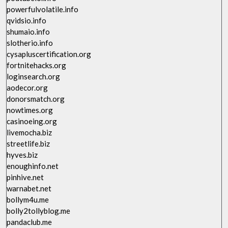
powerfulvolatile.info
qvidsio.info
shumaio.info
slotherio.info
cysapluscertification.org
fortnitehacks.org
loginsearch.org
aodecor.org
donorsmatch.org
nowtimes.org
casinoeing.org
livemocha.biz
streetlife.biz
hyves.biz
enoughinfo.net
pinhive.net
warnabet.net
bollym4u.me
bolly2tollyblog.me
pandaclub.me