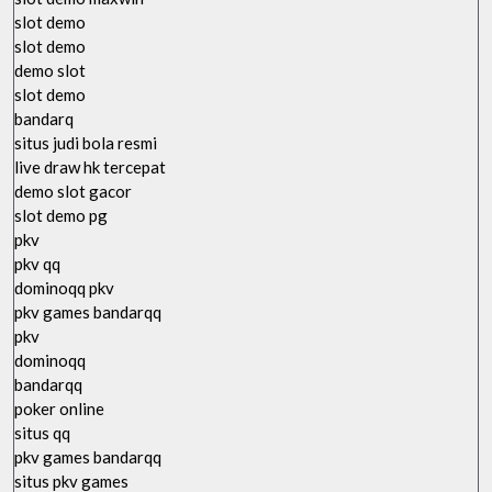
slot demo
slot demo
demo slot
slot demo
bandarq
situs judi bola resmi
live draw hk tercepat
demo slot gacor
slot demo pg
pkv
pkv qq
dominoqq pkv
pkv games bandarqq
pkv
dominoqq
bandarqq
poker online
situs qq
pkv games bandarqq
situs pkv games