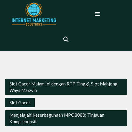
Skip
to
Open
content
Menu
Slot Gacor Malam Ini dengan RTP Tinggi, Slot Mahjong
Ways Maxwin
Slot Gacor
Menjelajahi keserbagunaan MPO8080: Tinjauan
Komprehensif