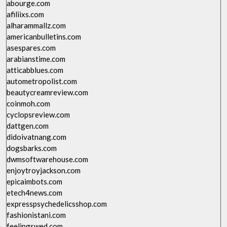
abourge.com
afiliixs.com
alharammallz.com
americanbulletins.com
asespares.com
arabianstime.com
atticabblues.com
autometropolist.com
beautycreamreview.com
coinmoh.com
cyclopsreview.com
dattgen.com
didoivatnang.com
dogsbarks.com
dwmsoftwarehouse.com
enjoytroyjackson.com
epicaimbots.com
etech4news.com
expresspsychedelicsshop.com
fashionistani.com
feelingswed.com