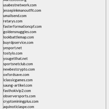
usabestnetwork.com
jessepinkmanoutfit.com
umailsend.com
retarys.com
fasterformationcpf.com
goldensnuggles.com
lookbattlemap.com
buyrdpservice.com
yesport.net
tostylo.com
yougetthat.net
sportsnetclub.com
newbestcrypto.com
oxfordsave.com
iclassicgames.com
saung-artikel.com
fasthokivip2.com
observersports.com
cryptominingplus.com
aquinoticiaspe.com