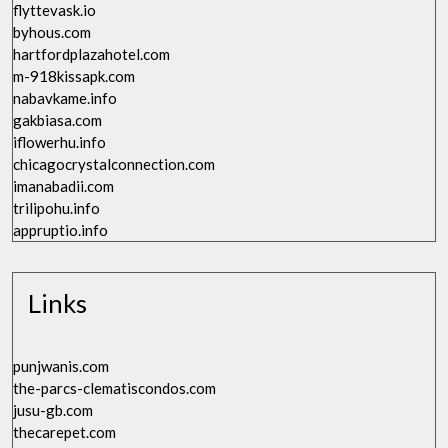
flyttevask.io
byhous.com
hartfordplazahotel.com
m-918kissapk.com
nabavkame.info
gakbiasa.com
iflowerhu.info
chicagocrystalconnection.com
imanabadii.com
trilipohu.info
appruptio.info
Links
punjwanis.com
the-parcs-clematiscondos.com
jusu-gb.com
thecarepet.com