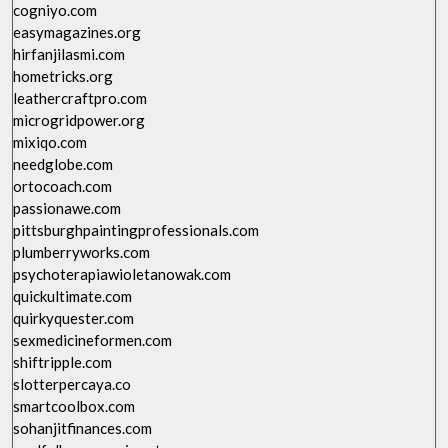
cogniyo.com
easymagazines.org
hirfanjilasmi.com
hometricks.org
leathercraftpro.com
microgridpower.org
mixiqo.com
needglobe.com
ortocoach.com
passionawe.com
pittsburghpaintingprofessionals.com
plumberryworks.com
psychoterapiawioletanowak.com
quickultimate.com
quirkyquester.com
sexmedicineformen.com
shiftripple.com
slotterpercaya.co
smartcoolbox.com
sohanjitfinances.com