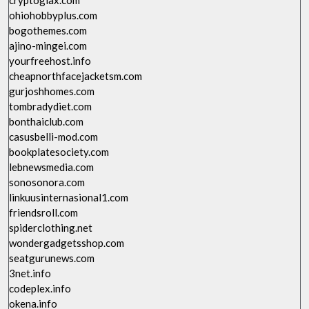
cryptoglax.com
ohiohobbyplus.com
bogothemes.com
ajino-mingei.com
yourfreehost.info
cheapnorthfacejacketsm.com
gurjoshhomes.com
tombradydiet.com
bonthaiclub.com
casusbelli-mod.com
bookplatesociety.com
lebnewsmedia.com
sonosonora.com
linkuusinternasional1.com
friendsroll.com
spiderclothing.net
wondergadgetsshop.com
seatgurunews.com
3net.info
codeplex.info
okena.info