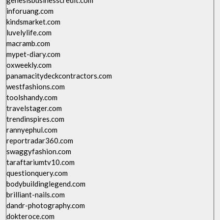
genesisbusinesscredit.com
inforuang.com
kindsmarket.com
luvelylife.com
macramb.com
mypet-diary.com
oxweekly.com
panamacitydeckcontractors.com
westfashions.com
toolshandy.com
travelstager.com
trendinspires.com
rannyephul.com
reportradar360.com
swaggyfashion.com
taraftariumtv10.com
questionquery.com
bodybuildinglegend.com
brilliant-nails.com
dandr-photography.com
dokteroce.com