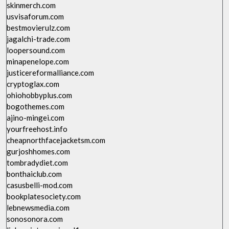
skinmerch.com
usvisaforum.com
bestmovierulz.com
jagalchi-trade.com
loopersound.com
minapenelope.com
justicereformalliance.com
cryptoglax.com
ohiohobbyplus.com
bogothemes.com
ajino-mingei.com
yourfreehost.info
cheapnorthfacejacketsm.com
gurjoshhomes.com
tombradydiet.com
bonthaiclub.com
casusbelli-mod.com
bookplatesociety.com
lebnewsmedia.com
sonosonora.com