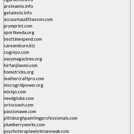
arxteamio.info
getalexio.info
accountaudittaxcon.com
prymprint.com
sportkeeda.org
besttimespend.com
careandcure.biz
cogniyo.com
easymagazines.org
hirfanjilasmi.com
hometricks.org
leathercraftpro.com
microgridpower.org
mixiqo.com
needglobe.com
ortocoach.com
passionawe.com
pittsburghpaintingprofessionals.com
plumberryworks.com
psychoterapiawioletanowak.com