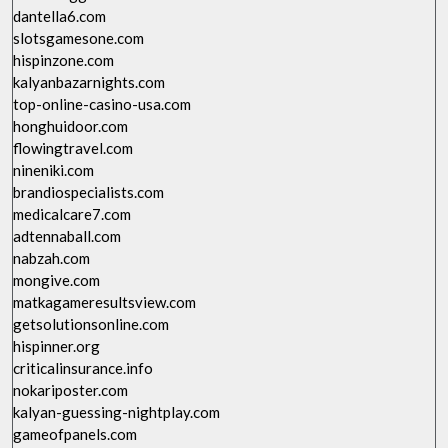
dantella6.com
slotsgamesone.com
hispinzone.com
kalyanbazarnights.com
top-online-casino-usa.com
honghuidoor.com
flowingtravel.com
nineniki.com
brandiospecialists.com
medicalcare7.com
adtennaball.com
nabzah.com
mongive.com
matkagameresultsview.com
getsolutionsonline.com
hispinner.org
criticalinsurance.info
nokariposter.com
kalyan-guessing-nightplay.com
gameofpanels.com