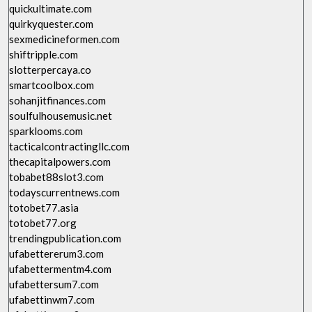
quickultimate.com
quirkyquester.com
sexmedicineformen.com
shiftripple.com
slotterpercaya.co
smartcoolbox.com
sohanjitfinances.com
soulfulhousemusic.net
sparklooms.com
tacticalcontractingllc.com
thecapitalpowers.com
tobabet88slot3.com
todayscurrentnews.com
totobet77.asia
totobet77.org
trendingpublication.com
ufabettererum3.com
ufabettermentm4.com
ufabettersum7.com
ufabettinwm7.com