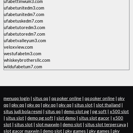
ufabettinwum3.com
ufabetunitedm3.com
ufabetunitedm7.com
ufabetuskedm7.com
ufabetutoredm3.com
ufabetutoredm7.com
ufabetvalleyum3.com
veloxview.com
westufabetm3.com
whiskeybrothersllc.com
wildufabetum7.com
menuqq login
|
situs qq
|
qq poker online
|
qq poker online
|
pkv
qq
|
pkv qq
|
pkv qq
|
pkv qq
|
pkv qq
|
situs slot
|
slot thailand
|
situs judi bola resmi
|
situs qq
|
demo slot pg
|
pg soft
|
x500 slot
|
situs slot
|
demo pg soft
|
slot demo
|
situs slot gacor
|
x500
slot
|
situs slot
|
slot maxwin
|
demo slot
|
situs slot terpercaya
|
slot gacor maxwin
|
demo slot
|
pkv games
|
pkv games
|
pkv