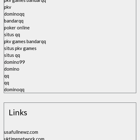
pkv games bandarqq
pkv
dominoqq
bandarqq
poker online
situs qq
pkv games bandarqq
situs pkv games
situs qq
domino99
domino
qq
qq
dominoqq
Links
usafullnewz.com
uktimenetwork.com