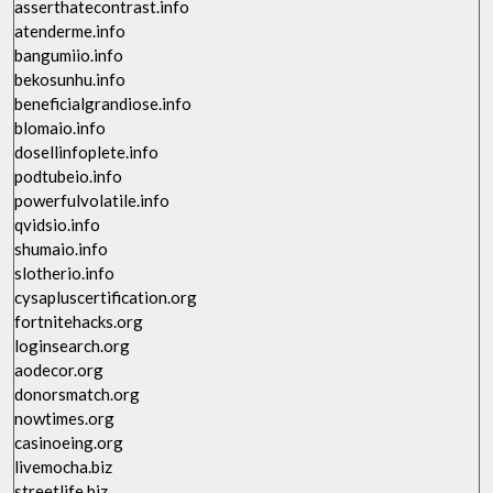
asserthatecontrast.info
atenderme.info
bangumiio.info
bekosunhu.info
beneficialgrandiose.info
blomaio.info
dosellinfoplete.info
podtubeio.info
powerfulvolatile.info
qvidsio.info
shumaio.info
slotherio.info
cysapluscertification.org
fortnitehacks.org
loginsearch.org
aodecor.org
donorsmatch.org
nowtimes.org
casinoeing.org
livemocha.biz
streetlife.biz