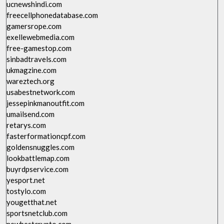
ucnewshindi.com
freecellphonedatabase.com
gamersrope.com
exellewebmedia.com
free-gamestop.com
sinbadtravels.com
ukmagzine.com
wareztech.org
usabestnetwork.com
jessepinkmanoutfit.com
umailsend.com
retarys.com
fasterformationcpf.com
goldensnuggles.com
lookbattlemap.com
buyrdpservice.com
yesport.net
tostylo.com
yougetthat.net
sportsnetclub.com