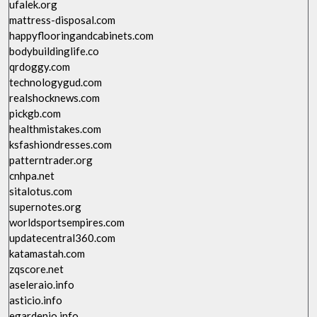
ufalek.org
mattress-disposal.com
happyflooringandcabinets.com
bodybuildinglife.co
qrdoggy.com
technologygud.com
realshocknews.com
pickgb.com
healthmistakes.com
ksfashiondresses.com
patterntrader.org
cnhpa.net
sitalotus.com
supernotes.org
worldsportsempires.com
updatecentral360.com
katamastah.com
zqscore.net
aseleraio.info
asticio.info
egardenio.info