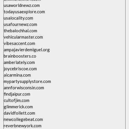
usaworldnewz.com
todayusaexplore.com
usalocality.com
usafournewz.com
thebalochhal.com
vehicularmaster.com
vibesaccent.com
ampajavierdemiguel.org
brainboosters.co
amberlately.com
joycebriscoe.com
aicarmina.com
mypartysupplystore.com
annforwisconsin.com
findjaipur.com
cultofjim.com
glimmerick.com
davidfollett.com
newcollegebeat.com
reverbnewyork.com