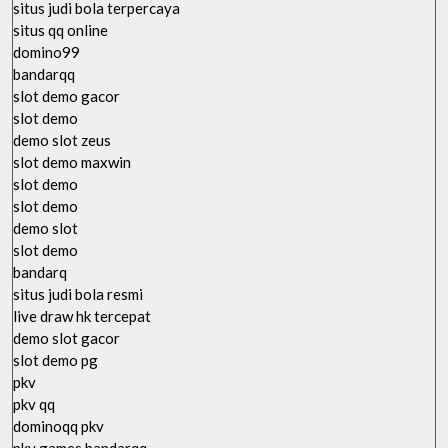
situs judi bola terpercaya
situs qq online
domino99
bandarqq
slot demo gacor
slot demo
demo slot zeus
slot demo maxwin
slot demo
slot demo
demo slot
slot demo
bandarq
situs judi bola resmi
live draw hk tercepat
demo slot gacor
slot demo pg
pkv
pkv qq
dominoqq pkv