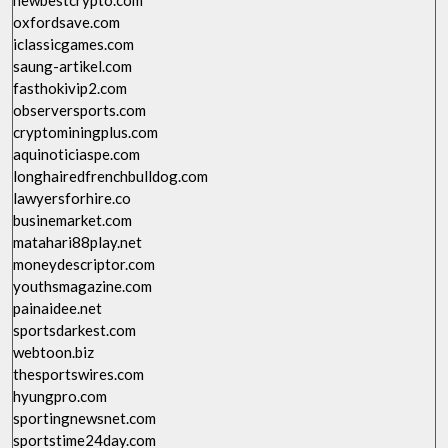
newbestcrypto.com
oxfordsave.com
iclassicgames.com
saung-artikel.com
fasthokivip2.com
observersports.com
cryptominingplus.com
aquinoticiaspe.com
longhairedfrenchbulldog.com
lawyersforhire.co
businemarket.com
matahari88play.net
moneydescriptor.com
youthsmagazine.com
painaidee.net
sportsdarkest.com
webtoon.biz
thesportswires.com
hyungpro.com
sportingnewsnet.com
sportstime24day.com