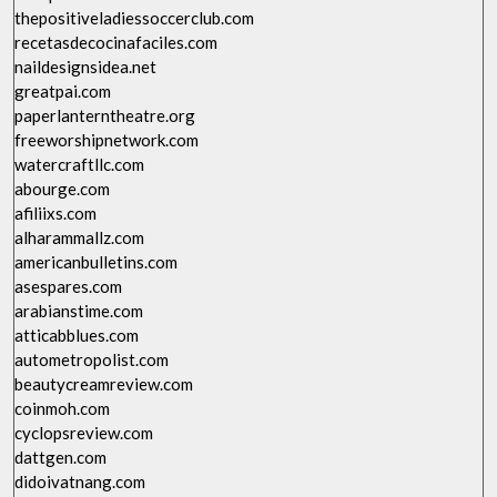
thepositiveladiessoccerclub.com
recetasdecocinafaciles.com
naildesignsidea.net
greatpai.com
paperlanterntheatre.org
freeworshipnetwork.com
watercraftllc.com
abourge.com
afiliixs.com
alharammallz.com
americanbulletins.com
asespares.com
arabianstime.com
atticabblues.com
autometropolist.com
beautycreamreview.com
coinmoh.com
cyclopsreview.com
dattgen.com
didoivatnang.com