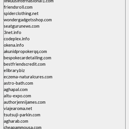
linkuusinternasional1.com
friendsroll.com
spiderclothing.net
wondergadgetsshop.com
seatgurunews.com
3net.info
codeplex.info
okena.info
akunidpropokerqq.com
bespokecardetailing.com
bestfriendscredit.com
elibrary.biz
eczema-naturalcures.com
astro-bath.com
aghapal.com
altu-expo.com
authorjennijames.com
viajearoma.net
tsutsuji-parkin.com
agharab.com
cheapammousa.com