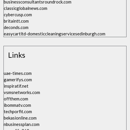
businessconsultantsroundrock.com
classicglobalnews.com
cybercusp.com
britaintt.com
deconds.com
easycartltd-domesticcleaningservicesedinburgh.com
Links
uae-times.com
gamerifys.com
inspiratif.net
vsmsnetworks.com
offthem.com
ibommatv.com
techporfit.com
bekasionline.com
nbusinessplan.com