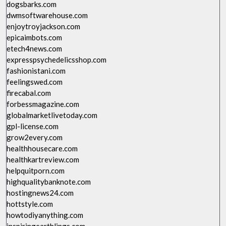
dogsbarks.com
dwmsoftwarehouse.com
enjoytroyjackson.com
epicaimbots.com
etech4news.com
expresspsychedelicsshop.com
fashionistani.com
feelingswed.com
firecabal.com
forbessmagazine.com
globalmarketlivetoday.com
gpl-license.com
grow2every.com
healthhousecare.com
healthkartreview.com
helpquitporn.com
highqualitybanknote.com
hostingnews24.com
hottstyle.com
howtodiyanything.com