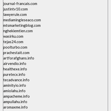
journal-francais.com
justintv10.com
lawyerule.com
mediamingleseaco.com
mtsmarketingblog.com
nghekiemtien.com
wasirku.com
tejas24.com
poolturbo.com
prachestait.com
artforafghans.info
airvendio.info
healthexe.info
puretecx.info
tecadvance.info
aminityio.info
amiolahu.info
ampacheme.info
ampullahu.info
aromaxme.info