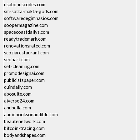
usabonuscodes.com
sm-satta-makta-gods.com
softwaredegimnasios.com
soopermagazine.com
spacecoastdailys.com
readytrademark.com
renovationsrated.com
scoziarestaurant.com
seohart.com
set-cleaning.com
promodesignai.com
publicistspaper.com
quindaily.com
abosulte.com
aiverse24.com
anubella.com
audiobooksonaudible.com
beautenetwork.com
bitcoin-tracing.com
bodyandshapes.com