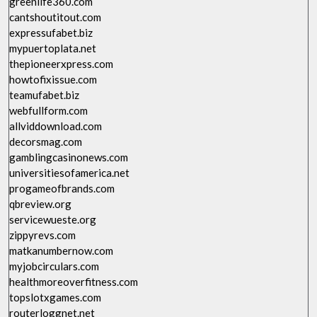
greenlife360.com
cantshoutitout.com
expressufabet.biz
mypuertoplata.net
thepioneerxpress.com
howtofixissue.com
teamufabet.biz
webfullform.com
allviddownload.com
decorsmag.com
gamblingcasinonews.com
universitiesofamerica.net
progameofbrands.com
qbreview.org
servicewueste.org
zippyrevs.com
matkanumbernow.com
myjobcirculars.com
healthmoreoverfitness.com
topslotxgames.com
routerloggnet.net