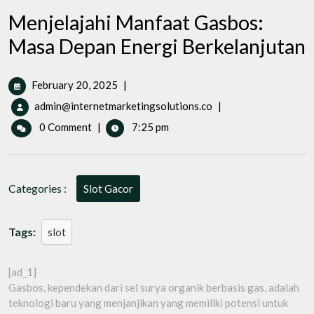
Menjelajahi Manfaat Gasbos:
Masa Depan Energi Berkelanjutan
February
February 20, 2025
|
20,
Menjelajahi
admin@internetmarketingsolutions.co
|
2025
Manfaat
0 Comment
|
7:25 pm
Gasbos:
Masa
Depan
Energi
Categories :
Slot Gacor
Berkelanjutan
Tags:
slot
[ad_1]
Gasbos, kependekan dari sel surya organik berbasis gas, adalah
teknologi baru yang menjanjikan yang memiliki potensi untuk