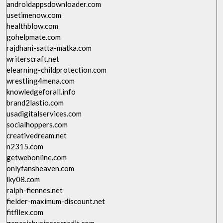
androidappsdownloader.com
usetimenow.com
healthblow.com
gohelpmate.com
rajdhani-satta-matka.com
writerscraft.net
elearning-childprotection.com
wrestling4mena.com
knowledgeforall.info
brand2lastio.com
usadigitalservices.com
socialhoppers.com
creativedream.net
n2315.com
getwebonline.com
onlyfansheaven.com
lky08.com
ralph-fiennes.net
fielder-maximum-discount.net
fitfllex.com