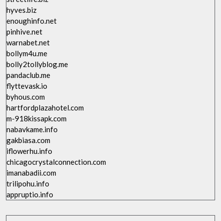
hyves.biz
enoughinfo.net
pinhive.net
warnabet.net
bollym4u.me
bolly2tollyblog.me
pandaclub.me
flyttevask.io
byhous.com
hartfordplazahotel.com
m-918kissapk.com
nabavkame.info
gakbiasa.com
iflowerhu.info
chicagocrystalconnection.com
imanabadii.com
trilipohu.info
appruptio.info