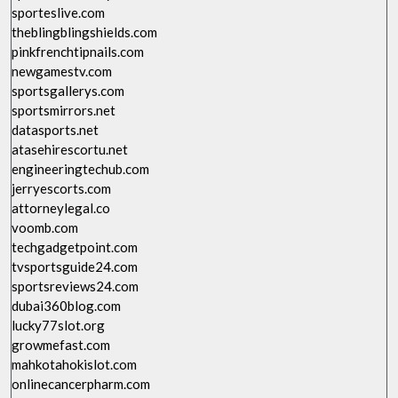
sporteslive.com
theblingblingshields.com
pinkfrenchtipnails.com
newgamestv.com
sportsgallerys.com
sportsmirrors.net
datasports.net
atasehirescortu.net
engineeringtechub.com
jerryescorts.com
attorneylegal.co
voomb.com
techgadgetpoint.com
tvsportsguide24.com
sportsreviews24.com
dubai360blog.com
lucky77slot.org
growmefast.com
mahkotahokislot.com
onlinecancerpharm.com