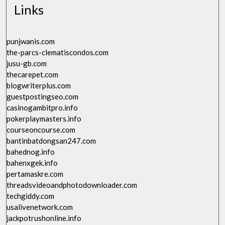
Links
punjwanis.com
the-parcs-clematiscondos.com
jusu-gb.com
thecarepet.com
blogwriterplus.com
guestpostingseo.com
casinogambitpro.info
pokerplaymasters.info
courseoncourse.com
bantinbatdongsan247.com
bahednog.info
bahenxgek.info
pertamaskre.com
threadsvideoandphotodownloader.com
techgiddy.com
usalivenetwork.com
jackpotrushonline.info