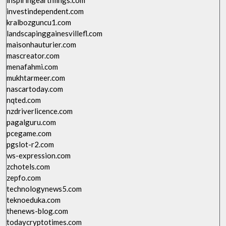
inspiringearthlings.com
investindependent.com
kralbozguncu1.com
landscapinggainesvillefl.com
maisonhauturier.com
mascreator.com
menafahmi.com
mukhtarmeer.com
nascartoday.com
nqted.com
nzdriverlicence.com
pagalguru.com
pcegame.com
pgslot-r2.com
ws-expression.com
zchotels.com
zepfo.com
technologynews5.com
teknoeduka.com
thenews-blog.com
todaycryptotimes.com