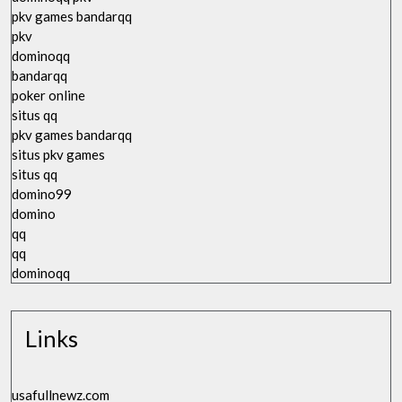
pkv games bandarqq
pkv
dominoqq
bandarqq
poker online
situs qq
pkv games bandarqq
situs pkv games
situs qq
domino99
domino
qq
qq
dominoqq
Links
usafullnewz.com