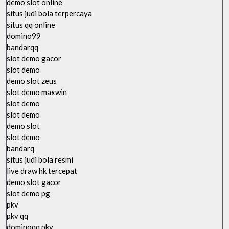
demo slot online
situs judi bola terpercaya
situs qq online
domino99
bandarqq
slot demo gacor
slot demo
demo slot zeus
slot demo maxwin
slot demo
slot demo
demo slot
slot demo
bandarq
situs judi bola resmi
live draw hk tercepat
demo slot gacor
slot demo pg
pkv
pkv qq
dominoqq pkv