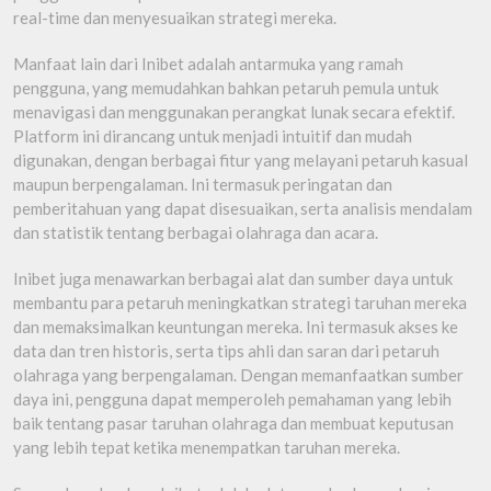
real-time dan menyesuaikan strategi mereka.
Manfaat lain dari Inibet adalah antarmuka yang ramah
pengguna, yang memudahkan bahkan petaruh pemula untuk
menavigasi dan menggunakan perangkat lunak secara efektif.
Platform ini dirancang untuk menjadi intuitif dan mudah
digunakan, dengan berbagai fitur yang melayani petaruh kasual
maupun berpengalaman. Ini termasuk peringatan dan
pemberitahuan yang dapat disesuaikan, serta analisis mendalam
dan statistik tentang berbagai olahraga dan acara.
Inibet juga menawarkan berbagai alat dan sumber daya untuk
membantu para petaruh meningkatkan strategi taruhan mereka
dan memaksimalkan keuntungan mereka. Ini termasuk akses ke
data dan tren historis, serta tips ahli dan saran dari petaruh
olahraga yang berpengalaman. Dengan memanfaatkan sumber
daya ini, pengguna dapat memperoleh pemahaman yang lebih
baik tentang pasar taruhan olahraga dan membuat keputusan
yang lebih tepat ketika menempatkan taruhan mereka.