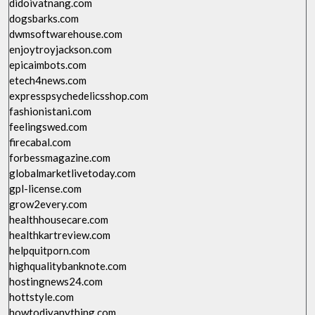
didoivatnang.com
dogsbarks.com
dwmsoftwarehouse.com
enjoytroyjackson.com
epicaimbots.com
etech4news.com
expresspsychedelicsshop.com
fashionistani.com
feelingswed.com
firecabal.com
forbessmagazine.com
globalmarketlivetoday.com
gpl-license.com
grow2every.com
healthhousecare.com
healthkartreview.com
helpquitporn.com
highqualitybanknote.com
hostingnews24.com
hottstyle.com
howtodiyanything.com