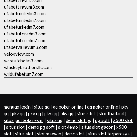
ufabettinwm7.com
ufabettinwum3.com
ufabetunitedm3.com
ufabetunitedm7.com
ufabetuskedm7.com
ufabetutoredm3.com
ufabetutoredm7.com
ufabetvalleyum3.com
veloxview.com
westufabetm3.com
whiskeybrothersllc.com
wildufabetum7.com
menuqq login
|
situs qq
|
qq poker online
|
qq poker online
|
pkv
qq
|
pkv qq
|
pkv qq
|
pkv qq
|
pkv qq
|
situs slot
|
slot thailand
|
situs judi bola resmi
|
situs qq
|
demo slot pg
|
pg soft
|
x500 slot
|
situs slot
|
demo pg soft
|
slot demo
|
situs slot gacor
|
x500
slot
|
situs slot
|
slot maxwin
|
demo slot
|
situs slot terpercaya
|