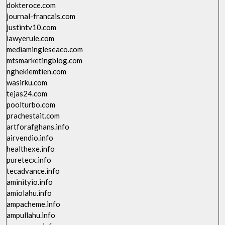
dokteroce.com
journal-francais.com
justintv10.com
lawyerule.com
mediamingleseaco.com
mtsmarketingblog.com
nghekiemtien.com
wasirku.com
tejas24.com
poolturbo.com
prachestait.com
artforafghans.info
airvendio.info
healthexe.info
puretecx.info
tecadvance.info
aminityio.info
amiolahu.info
ampacheme.info
ampullahu.info