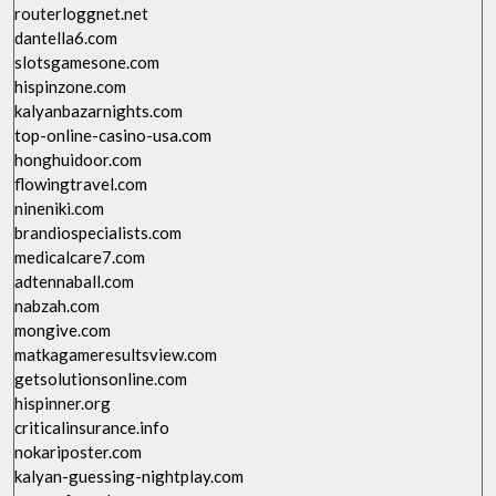
routerloggnet.net
dantella6.com
slotsgamesone.com
hispinzone.com
kalyanbazarnights.com
top-online-casino-usa.com
honghuidoor.com
flowingtravel.com
nineniki.com
brandiospecialists.com
medicalcare7.com
adtennaball.com
nabzah.com
mongive.com
matkagameresultsview.com
getsolutionsonline.com
hispinner.org
criticalinsurance.info
nokariposter.com
kalyan-guessing-nightplay.com