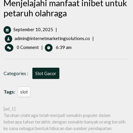
Menjelajahi manfaat inibet untuk
petaruh olahraga
September
September 10, 2025
|
10,
Menjelajahi
admin@internetmarketingsolutions.co
|
2025
manfaat
0 Comment
|
6:39 am
inibet
untuk
petaruh
olahraga
Categories :
Slot Gacor
Tags:
slot
[ad_1]
Taruhan olahraga telah menjadi semakin populer dalam
beberapa tahun terakhir, dengan semakin banyak orang beralih
ke sana sebagai bentuk hiburan dan sumber pendapatan