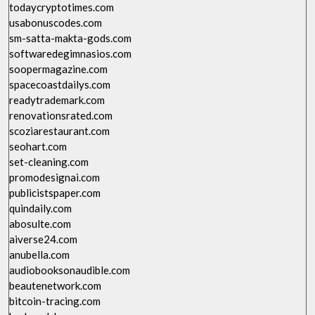
todaycryptotimes.com
usabonuscodes.com
sm-satta-makta-gods.com
softwaredegimnasios.com
soopermagazine.com
spacecoastdailys.com
readytrademark.com
renovationsrated.com
scoziarestaurant.com
seohart.com
set-cleaning.com
promodesignai.com
publicistspaper.com
quindaily.com
abosulte.com
aiverse24.com
anubella.com
audiobooksonaudible.com
beautenetwork.com
bitcoin-tracing.com