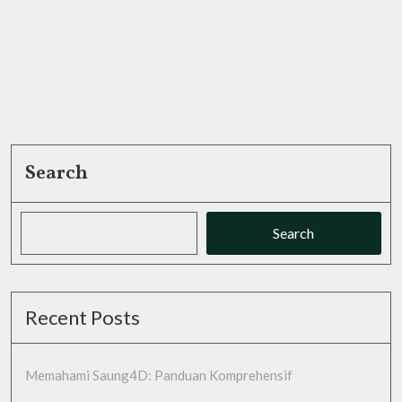
Search
Search
Recent Posts
Memahami Saung4D: Panduan Komprehensif