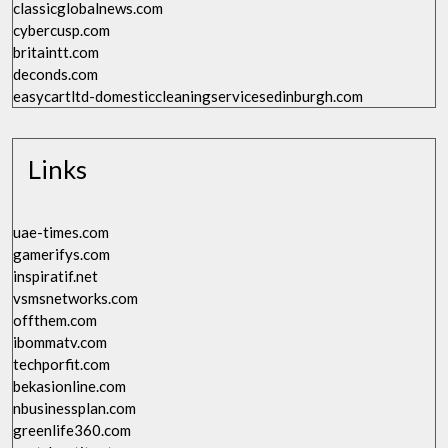
classicglobalnews.com
cybercusp.com
britaintt.com
deconds.com
easycartltd-domesticcleaningservicesedinburgh.com
Links
uae-times.com
gamerifys.com
inspiratif.net
vsmsnetworks.com
offthem.com
ibommatv.com
techporfit.com
bekasionline.com
nbusinessplan.com
greenlife360.com