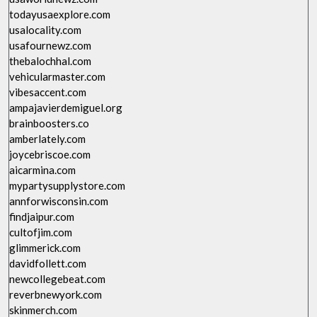
todayusaexplore.com
usalocality.com
usafournewz.com
thebalochhal.com
vehicularmaster.com
vibesaccent.com
ampajavierdemiguel.org
brainboosters.co
amberlately.com
joycebriscoe.com
aicarmina.com
mypartysupplystore.com
annforwisconsin.com
findjaipur.com
cultofjim.com
glimmerick.com
davidfollett.com
newcollegebeat.com
reverbnewyork.com
skinmerch.com