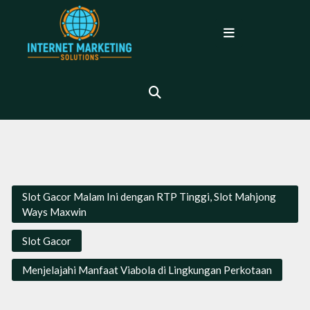
Skip
to
Open
content
Menu
Slot Gacor Malam Ini dengan RTP Tinggi, Slot Mahjong
Ways Maxwin
Slot Gacor
Menjelajahi Manfaat Viabola di Lingkungan Perkotaan