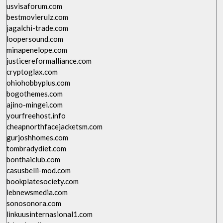
usvisaforum.com
bestmovierulz.com
jagalchi-trade.com
loopersound.com
minapenelope.com
justicereformalliance.com
cryptoglax.com
ohiohobbyplus.com
bogothemes.com
ajino-mingei.com
yourfreehost.info
cheapnorthfacejacketsm.com
gurjoshhomes.com
tombradydiet.com
bonthaiclub.com
casusbelli-mod.com
bookplatesociety.com
lebnewsmedia.com
sonosonora.com
linkuusinternasional1.com