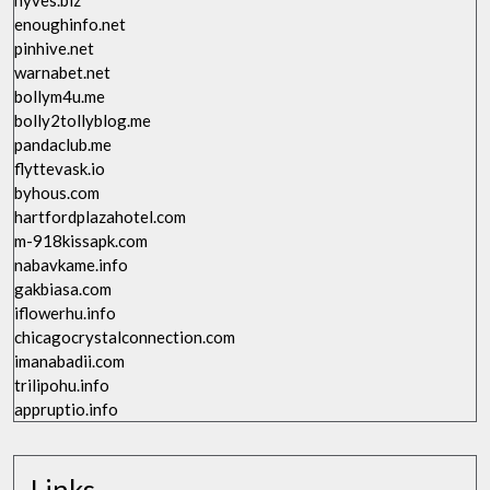
hyves.biz
enoughinfo.net
pinhive.net
warnabet.net
bollym4u.me
bolly2tollyblog.me
pandaclub.me
flyttevask.io
byhous.com
hartfordplazahotel.com
m-918kissapk.com
nabavkame.info
gakbiasa.com
iflowerhu.info
chicagocrystalconnection.com
imanabadii.com
trilipohu.info
appruptio.info
Links