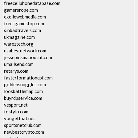
freecellphonedatabase.com
gamersrope.com
exellewebmedia.com
free-gamestop.com
sinbadtravels.com
ukmagzine.com
wareztech.org
usabestnetwork.com
jessepinkmanoutfit.com
umailsend.com
retarys.com
fasterformationcpf.com
goldensnuggles.com
lookbattlemap.com
buyrdpservice.com
yesport.net
tostylo.com
yougetthat.net
sportsnetclub.com
newbestcrypto.com