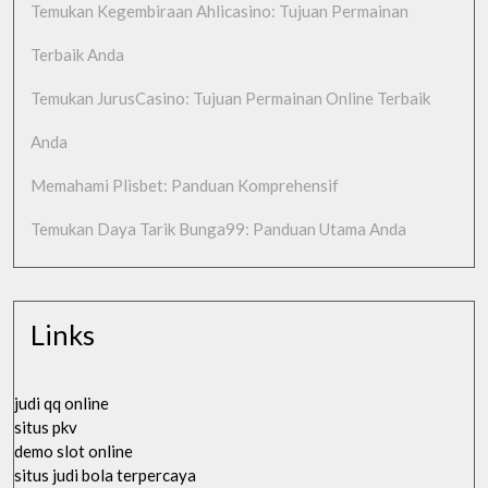
Temukan Kegembiraan Ahlicasino: Tujuan Permainan
Terbaik Anda
Temukan JurusCasino: Tujuan Permainan Online Terbaik
Anda
Memahami Plisbet: Panduan Komprehensif
Temukan Daya Tarik Bunga99: Panduan Utama Anda
Links
judi qq online
situs pkv
demo slot online
situs judi bola terpercaya