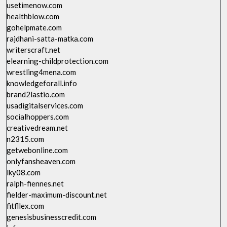
usetimenow.com
healthblow.com
gohelpmate.com
rajdhani-satta-matka.com
writerscraft.net
elearning-childprotection.com
wrestling4mena.com
knowledgeforall.info
brand2lastio.com
usadigitalservices.com
socialhoppers.com
creativedream.net
n2315.com
getwebonline.com
onlyfansheaven.com
lky08.com
ralph-fiennes.net
fielder-maximum-discount.net
fitfllex.com
genesisbusinesscredit.com