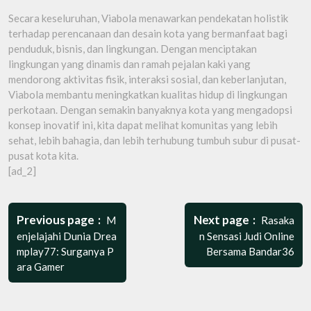
Secara keseluruhan, Viabola menawarkan pendekatan holistik
terhadap perencanaan dan desain kota yang bermanfaat bagi
penduduk, bisnis, dan lingkungan. Dengan menciptakan
lingkungan yang dinamis dan ramah pejalan kaki yang
mendorong aktivitas fisik, interaksi sosial, dan keberlanjutan,
Viabola membantu meningkatkan kualitas hidup di lingkungan
perkotaan. Dengan semakin banyaknya kota yang mengadopsi
konsep inovatif ini, kita dapat melihat komunitas yang lebih
sehat, lebih bahagia, dan lebih terhubung tumbuh subur di pusat-
pusat kota kita.
[ad_2]
Post
navigation
Previous page
Next page
M
Rasaka
enjelajahi Dunia Drea
n Sensasi Judi Online
mplay77: Surganya P
Bersama Bandar36
ara Gamer