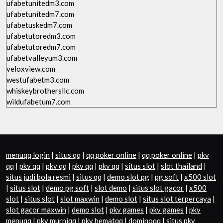
ufabetunitedm3.com
ufabetunitedm7.com
ufabetuskedm7.com
ufabetutoredm3.com
ufabetutoredm7.com
ufabetvalleyum3.com
veloxview.com
westufabetm3.com
whiskeybrothersllc.com
wildufabetum7.com
menuqq login
|
situs qq
|
qq poker online
|
qq poker online
|
pkv
qq
|
pkv qq
|
pkv qq
|
pkv qq
|
pkv qq
|
situs slot
|
slot thailand
|
situs judi bola resmi
|
situs qq
|
demo slot pg
|
pg soft
|
x500 slot
|
situs slot
|
demo pg soft
|
slot demo
|
situs slot gacor
|
x500
slot
|
situs slot
|
slot maxwin
|
demo slot
|
situs slot terpercaya
|
slot gacor maxwin
|
demo slot
|
pkv games
|
pkv games
|
pkv
menuqq
|
pkv murniqq
|
pkv hematqq
|
dominoqq
|
situs pkv