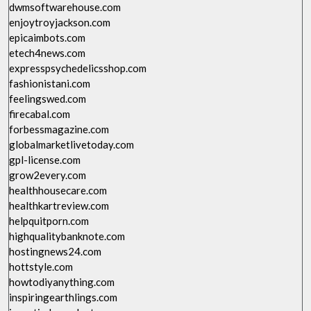
dwmsoftwarehouse.com
enjoytroyjackson.com
epicaimbots.com
etech4news.com
expresspsychedelicsshop.com
fashionistani.com
feelingswed.com
firecabal.com
forbessmagazine.com
globalmarketlivetoday.com
gpl-license.com
grow2every.com
healthhousecare.com
healthkartreview.com
helpquitporn.com
highqualitybanknote.com
hostingnews24.com
hottstyle.com
howtodiyanything.com
inspiringearthlings.com