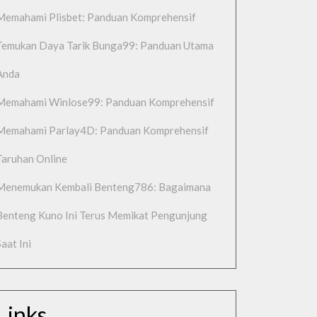
Memahami Plisbet: Panduan Komprehensif
Temukan Daya Tarik Bunga99: Panduan Utama
Anda
Memahami Winlose99: Panduan Komprehensif
Memahami Parlay4D: Panduan Komprehensif
Taruhan Online
Menemukan Kembali Benteng786: Bagaimana
Benteng Kuno Ini Terus Memikat Pengunjung
Saat Ini
Links