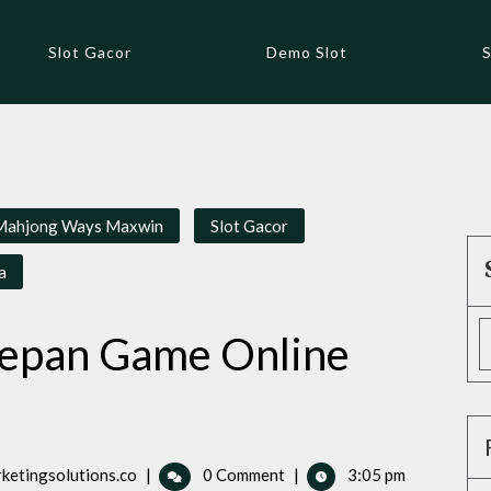
Slot Gacor
Demo Slot
S
t Mahjong Ways Maxwin
Slot Gacor
a
Depan Game Online
Midasplay:
ketingsolutions.co
|
0 Comment
|
3:05 pm