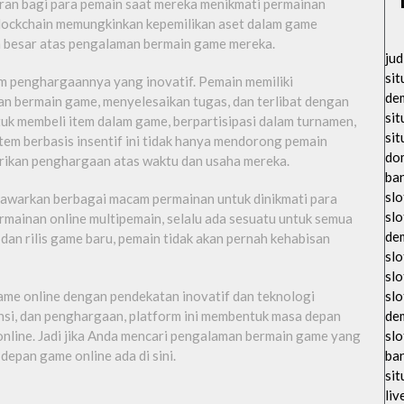
iran bagi para pemain saat mereka menikmati permainan
 blockchain memungkinkan kepemilikan aset dalam game
ih besar atas pengalaman bermain game mereka.
jud
sit
em penghargaannya yang inovatif. Pemain memiliki
dem
 bermain game, menyelesaikan tugas, dan terlibat dengan
sit
uk membeli item dalam game, berpartisipasi dalam turnamen,
sit
tem berbasis insentif ini tidak hanya mendorong pemain
do
erikan penghargaan atas waktu dan usaha mereka.
ba
sl
enawarkan berbagai macam permainan untuk dinikmati para
sl
rmainan online multipemain, selalu ada sesuatu untuk semua
dem
dan rilis game baru, pemain tidak akan pernah kehabisan
sl
sl
ame online dengan pendekatan inovatif dan teknologi
sl
nsi, dan penghargaan, platform ini membentuk masa depan
de
nline. Jadi jika Anda mencari pengalaman bermain game yang
sl
epan game online ada di sini.
ba
sit
liv