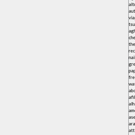
al
au
vi
tsu
ag
ch
the
re
nai
gr
pa
fr
wat
ab
afi
al
ame
as
ar
att