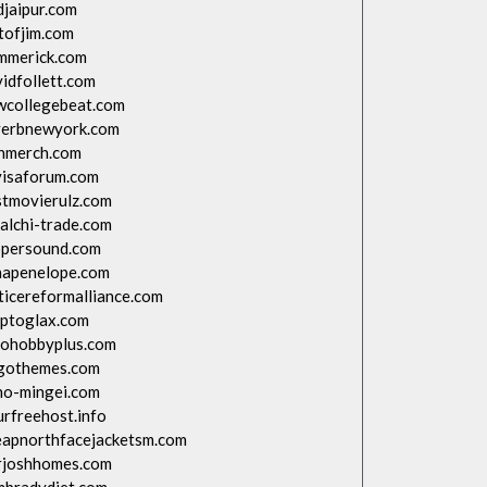
djaipur.com
tofjim.com
immerick.com
idfollett.com
wcollegebeat.com
verbnewyork.com
inmerch.com
visaforum.com
stmovierulz.com
alchi-trade.com
opersound.com
napenelope.com
ticereformalliance.com
yptoglax.com
iohobbyplus.com
gothemes.com
ino-mingei.com
rfreehost.info
eapnorthfacejacketsm.com
rjoshhomes.com