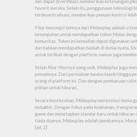
dan dapat diverifikasi, memberikan ketenangan pik
favorit mereka. Selain itu, penggunaan teknologi
terdesentralisasi, memberikan pemain kontrol leb
Fitur menonjol lainnya dari Midasplay adalah sist
kesempatan untuk mendapatkan token Midas dengan
komunitas. Token ini kemudian dapat digunakan unt
dan bahkan mendapatkan hadiah di dunia nyata. Sis
untuk terlibat dengan platform, namun juga memb
Selain fitur-fiturnya yang unik, Midasplay juga m
pemainnya. Dari permainan kasino klasik hingga pe
orang di platform ini. Dan dengan pembaruan rutin 
pilihan untuk hiburan.
Secara keseluruhan, Midasplay merevolusi dunia g
mutakhir. Dengan fokus pada keamanan, transpara
game dan menetapkan standar baru untuk hiburan o
tiada duanya, Midasplay adalah jawabannya. Masa d
[ad_2]