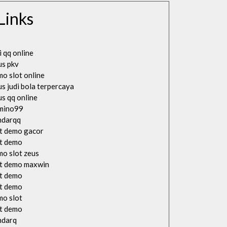
Links
i qq online
us pkv
o slot online
us judi bola terpercaya
us qq online
mino99
ndarqq
ot demo gacor
ot demo
o slot zeus
ot demo maxwin
ot demo
ot demo
mo slot
ot demo
ndarq