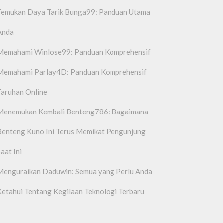
Temukan Daya Tarik Bunga99: Panduan Utama
Anda
Memahami Winlose99: Panduan Komprehensif
Memahami Parlay4D: Panduan Komprehensif
Taruhan Online
Menemukan Kembali Benteng786: Bagaimana
Benteng Kuno Ini Terus Memikat Pengunjung
Saat Ini
Menguraikan Daduwin: Semua yang Perlu Anda
Ketahui Tentang Kegilaan Teknologi Terbaru