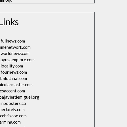
minoqq
Links
afullnewz.com
timenetwork.com
aworldnewz.com
dayusaexplore.com
locality.com
afournewz.com
ebalochhal.com
hicularmaster.com
besaccent.com
pajavierdemiguel.org
ainboosters.co
berlately.com
ycebriscoe.com
carmina.com