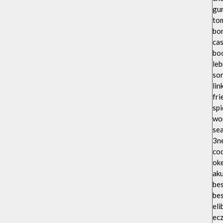
gu
to
bo
ca
bo
le
so
lin
fri
spi
wo
se
3ne
cod
oke
ak
be
bes
eli
ec