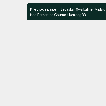
Post
Previous page
Bebaskan jiwa kuliner Anda di
navigation
ihan Bersantap Gourmet Kemang88