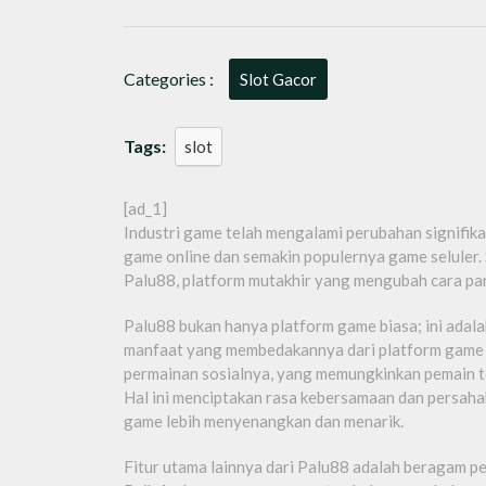
3,
2025
Categories :
Slot Gacor
Tags:
slot
[ad_1]
Industri game telah mengalami perubahan signifik
game online dan semakin populernya game seluler. S
Palu88, platform mutakhir yang mengubah cara par
Palu88 bukan hanya platform game biasa; ini adal
manfaat yang membedakannya dari platform game la
permainan sosialnya, yang memungkinkan pemain te
Hal ini menciptakan rasa kebersamaan dan persaha
game lebih menyenangkan dan menarik.
Fitur utama lainnya dari Palu88 adalah beragam p