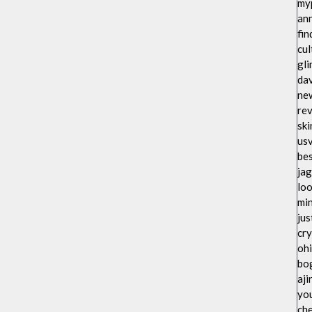
my
an
fin
cul
gl
dav
ne
re
sk
us
be
jag
lo
mi
jus
cr
oh
bo
aj
you
ch