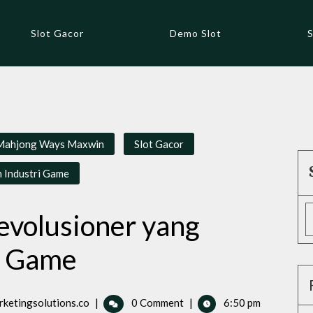
Slot Gacor
Demo Slot
S
t Mahjong Ways Maxwin
Slot Gacor
 Industri Game
evolusioner yang
i Game
Palu88:
ketingsolutions.co
|
0 Comment
|
6:50 pm