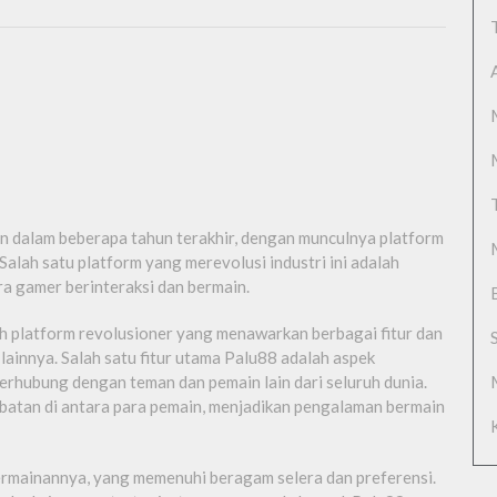
Platform
Revolusioner
yang
Mengubah
Industri
Game
an dalam beberapa tahun terakhir, dengan munculnya platform
alah satu platform yang merevolusi industri ini adalah
a gamer berinteraksi dan bermain.
ah platform revolusioner yang menawarkan berbagai fitur dan
innya. Salah satu fitur utama Palu88 adalah aspek
rhubung dengan teman dan pemain lain dari seluruh dunia.
batan di antara para pemain, menjadikan pengalaman bermain
ermainannya, yang memenuhi beragam selera dan preferensi.