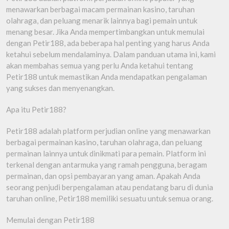
menawarkan berbagai macam permainan kasino, taruhan
olahraga, dan peluang menarik lainnya bagi pemain untuk
menang besar. Jika Anda mempertimbangkan untuk memulai
dengan Petir188, ada beberapa hal penting yang harus Anda
ketahui sebelum mendalaminya. Dalam panduan utama ini, kami
akan membahas semua yang perlu Anda ketahui tentang
Petir188 untuk memastikan Anda mendapatkan pengalaman
yang sukses dan menyenangkan.
Apa itu Petir188?
Petir188 adalah platform perjudian online yang menawarkan
berbagai permainan kasino, taruhan olahraga, dan peluang
permainan lainnya untuk dinikmati para pemain. Platform ini
terkenal dengan antarmuka yang ramah pengguna, beragam
permainan, dan opsi pembayaran yang aman. Apakah Anda
seorang penjudi berpengalaman atau pendatang baru di dunia
taruhan online, Petir188 memiliki sesuatu untuk semua orang.
Memulai dengan Petir188