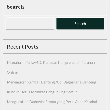
Search
Search
Recent Posts
Memahami Parlay4D: Panduan Komprehensif Taruhan
Online
Menemukan Kembali Benteng786: Bagaimana Benteng
Kuno Ini Terus Memikat Pengunjung Saat Ini
Menguraikan Daduwin: Semua yang Perlu Anda Ketahui