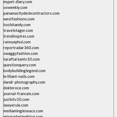
mypet-diary.com
oxweekly.com
panamacitydeckcontractors.com
westfashions.com
toolshandy.com
travelstager.com
trendinspires.com
rannyephul.com
reportradar360.com
swaggyfashion.com
taraftariumtv10.com
questionquery.com
bodybuildinglegend.com
brilliant-nails.com
dandr-photography.com
dokteroce.com
journal-francais.com
justintv10.com
lawyerule.com
mediamingleseaco.com
mtsmarketingblog.com