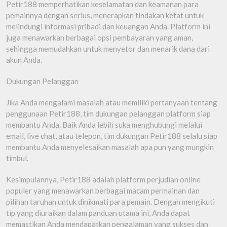
Petir188 memperhatikan keselamatan dan keamanan para
pemainnya dengan serius, menerapkan tindakan ketat untuk
melindungi informasi pribadi dan keuangan Anda. Platform ini
juga menawarkan berbagai opsi pembayaran yang aman,
sehingga memudahkan untuk menyetor dan menarik dana dari
akun Anda.
Dukungan Pelanggan
Jika Anda mengalami masalah atau memiliki pertanyaan tentang
penggunaan Petir188, tim dukungan pelanggan platform siap
membantu Anda. Baik Anda lebih suka menghubungi melalui
email, live chat, atau telepon, tim dukungan Petir188 selalu siap
membantu Anda menyelesaikan masalah apa pun yang mungkin
timbul.
Kesimpulannya, Petir188 adalah platform perjudian online
populer yang menawarkan berbagai macam permainan dan
pilihan taruhan untuk dinikmati para pemain. Dengan mengikuti
tip yang diuraikan dalam panduan utama ini, Anda dapat
memastikan Anda mendapatkan pengalaman yang sukses dan