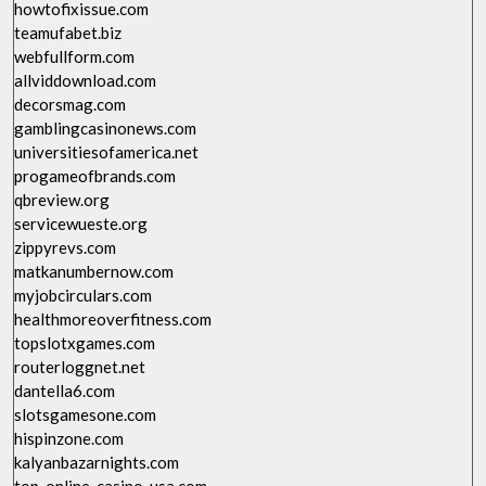
howtofixissue.com
teamufabet.biz
webfullform.com
allviddownload.com
decorsmag.com
gamblingcasinonews.com
universitiesofamerica.net
progameofbrands.com
qbreview.org
servicewueste.org
zippyrevs.com
matkanumbernow.com
myjobcirculars.com
healthmoreoverfitness.com
topslotxgames.com
routerloggnet.net
dantella6.com
slotsgamesone.com
hispinzone.com
kalyanbazarnights.com