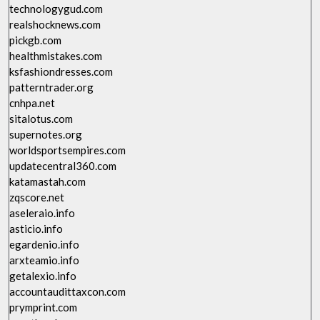
technologygud.com
realshocknews.com
pickgb.com
healthmistakes.com
ksfashiondresses.com
patterntrader.org
cnhpa.net
sitalotus.com
supernotes.org
worldsportsempires.com
updatecentral360.com
katamastah.com
zqscore.net
aseleraio.info
asticio.info
egardenio.info
arxteamio.info
getalexio.info
accountaudittaxcon.com
prymprint.com