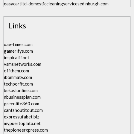
easycartltd-domesticcleaningservicesedinburgh.com
Links
uae-times.com
gamerifys.com
inspiratif.net
vsmsnetworks.com
offthem.com
ibommatv.com
techporfit.com
bekasionline.com
nbusinessplan.com
greenlife360.com
cantshoutitout.com
expressufabet.biz
mypuertoplata.net
thepioneerxpress.com