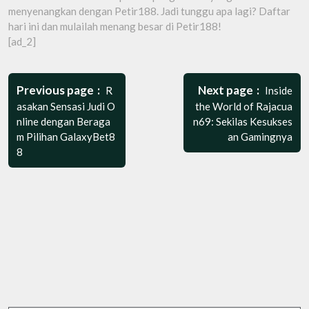
menyenangkan dengan Petir188. Jadi tunggu apa lagi? Daftar
hari ini dan mulailah menang besar di Petir188!
[ad_2]
Post
navigation
Previous page
Next page
R
Inside
asakan Sensasi Judi O
the World of Rajacua
nline dengan Beraga
n69: Sekilas Kesukses
m Pilihan GalaxyBet8
an Gamingnya
8