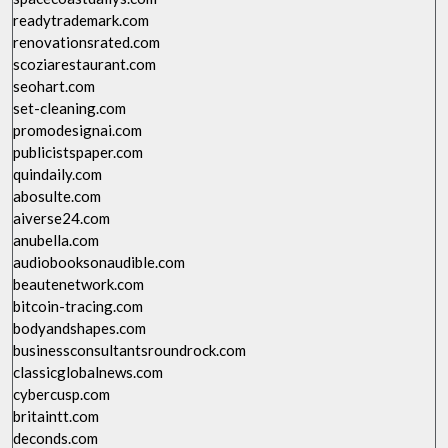
readytrademark.com
renovationsrated.com
scoziarestaurant.com
seohart.com
set-cleaning.com
promodesignai.com
publicistspaper.com
quindaily.com
abosulte.com
aiverse24.com
anubella.com
audiobooksonaudible.com
beautenetwork.com
bitcoin-tracing.com
bodyandshapes.com
businessconsultantsroundrock.com
classicglobalnews.com
cybercusp.com
britaintt.com
deconds.com