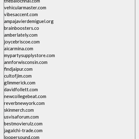
thebalochhal.com
vehicularmaster.com
vibesaccent.com
ampajavierdemiguel.org
brainboosters.co
amberlately.com
joycebriscoe.com
aicarmina.com
mypartysupplystore.com
annforwisconsin.com
findjaipur.com
cultofjim.com
glimmerick.com
davidfollett.com
newcollegebeat.com
reverbnewyork.com
skinmerch.com
usvisaforum.com
bestmovierulz.com
jagalchi-trade.com
loopersound.com