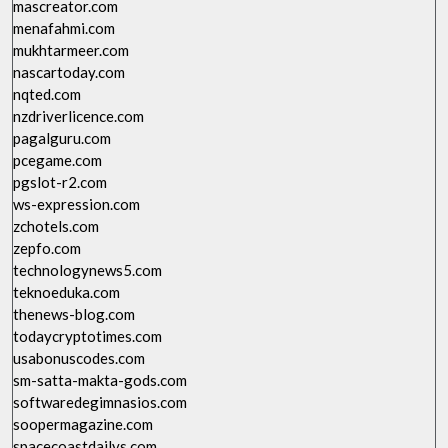
mascreator.com
menafahmi.com
mukhtarmeer.com
nascartoday.com
nqted.com
nzdriverlicence.com
pagalguru.com
pcegame.com
pgslot-r2.com
ws-expression.com
zchotels.com
zepfo.com
technologynews5.com
teknoeduka.com
thenews-blog.com
todaycryptotimes.com
usabonuscodes.com
sm-satta-makta-gods.com
softwaredegimnasios.com
soopermagazine.com
spacecoastdailys.com