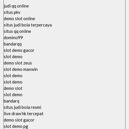
judi qq online
situs pkv
demo slot online
situs judi bola terpercaya
situs qq online
domino99
bandarqq
slot demo gacor
slot demo
demo slot zeus
slot demo maxwin
slot demo
slot demo
demo slot
slot demo
bandarq
situs judi bola resmi
live draw hk tercepat
demo slot gacor
slot demo pg