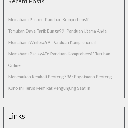
Recent Posts
Memahami Plisbet: Panduan Komprehensif
Temukan Daya Tarik Bunga99: Panduan Utama Anda
Memahami Winlose99: Panduan Komprehensif
Memahami Parlay4D: Panduan Komprehensif Taruhan
Online
Menemukan Kembali Benteng786: Bagaimana Benteng
Kuno Ini Terus Memikat Pengunjung Saat Ini
Links