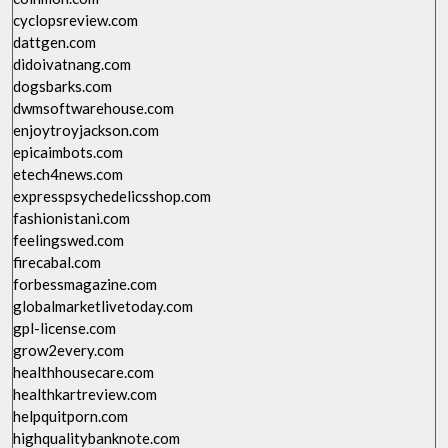
cyclopsreview.com
dattgen.com
didoivatnang.com
dogsbarks.com
dwmsoftwarehouse.com
enjoytroyjackson.com
epicaimbots.com
etech4news.com
expresspsychedelicsshop.com
fashionistani.com
feelingswed.com
firecabal.com
forbessmagazine.com
globalmarketlivetoday.com
gpl-license.com
grow2every.com
healthhousecare.com
healthkartreview.com
helpquitporn.com
highqualitybanknote.com