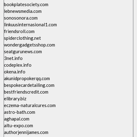
bookplatesociety.com
lebnewsmedia.com
sonosonora.com
linkuusinternasional1.com
friendsroll.com
spiderclothing.net
wondergadgetsshop.com
seatgurunews.com
3net.info
codeplex.info
okena.info
akunidpropokerqq.com
bespokecardetailing.com
bestfriendscredit.com
elibrary.biz
eczema-naturalcures.com
astro-bath.com
aghapal.com
altu-expo.com
authorjennijames.com