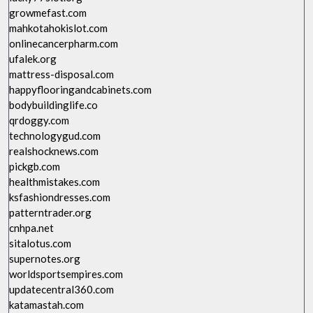
growmefast.com
mahkotahokislot.com
onlinecancerpharm.com
ufalek.org
mattress-disposal.com
happyflooringandcabinets.com
bodybuildinglife.co
qrdoggy.com
technologygud.com
realshocknews.com
pickgb.com
healthmistakes.com
ksfashiondresses.com
patterntrader.org
cnhpa.net
sitalotus.com
supernotes.org
worldsportsempires.com
updatecentral360.com
katamastah.com