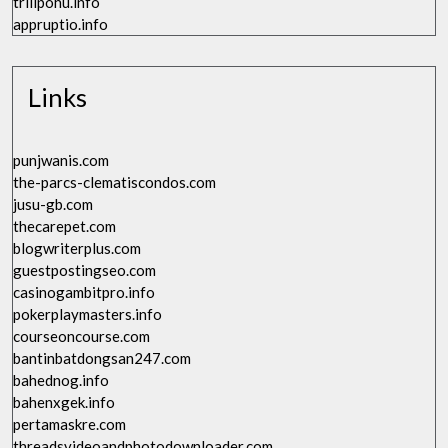
trilipohu.info
appruptio.info
Links
punjwanis.com
the-parcs-clematiscondos.com
jusu-gb.com
thecarepet.com
blogwriterplus.com
guestpostingseo.com
casinogambitpro.info
pokerplaymasters.info
courseoncourse.com
bantinbatdongsan247.com
bahednog.info
bahenxgek.info
pertamaskre.com
threadsvideoandphotodownloader.com