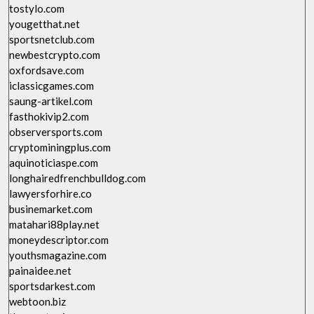
tostylo.com
yougetthat.net
sportsnetclub.com
newbestcrypto.com
oxfordsave.com
iclassicgames.com
saung-artikel.com
fasthokivip2.com
observersports.com
cryptominingplus.com
aquinoticiaspe.com
longhairedfrenchbulldog.com
lawyersforhire.co
businemarket.com
matahari88play.net
moneydescriptor.com
youthsmagazine.com
painaidee.net
sportsdarkest.com
webtoon.biz