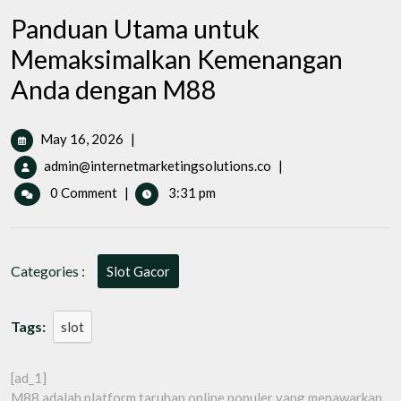
Panduan Utama untuk
Memaksimalkan Kemenangan
Anda dengan M88
May
May 16, 2026
|
16,
Panduan
admin@internetmarketingsolutions.co
|
2026
Utama
0 Comment
|
3:31 pm
untuk
Memaksimalkan
Kemenangan
Anda
Categories :
Slot Gacor
dengan
M88
Tags:
slot
[ad_1]
M88 adalah platform taruhan online populer yang menawarkan