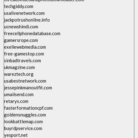
techgiddy.com
usalivenetwork.com
jackpotrushonline.info
ucnewshindi.com
freecellphonedatabase.com
gamersrope.com
exellewebmedia.com
free-gamestop.com
sinbadtravels.com
ukmagzine.com
wareztech.org
usabestnetwork.com
jessepinkmanoutfit.com
umailsend.com
retarys.com
fasterformationcpf.com
goldensnuggles.com
lookbattlemap.com
buyrdpservice.com
yesport.net