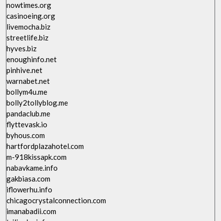
nowtimes.org
casinoeing.org
livemocha.biz
streetlife.biz
hyves.biz
enoughinfo.net
pinhive.net
warnabet.net
bollym4u.me
bolly2tollyblog.me
pandaclub.me
flyttevask.io
byhous.com
hartfordplazahotel.com
m-918kissapk.com
nabavkame.info
gakbiasa.com
iflowerhu.info
chicagocrystalconnection.com
imanabadii.com