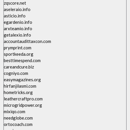
zqscore.net
aseleraio.info
asticio.info
egardenio.info
arxteamio.info
getalexio.info
accountaudittaxcon.com
prymprint.com
sportkeeda.org
besttimespend.com
careandcure.biz
cogniyo.com
easymagazines.org
hirfanjilasmi.com
hometricks.org
leathercraftpro.com
microgridpower.org
mixiqo.com
needglobe.com
ortocoach.com