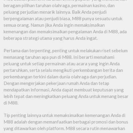
beragam pilihan taruhan olahraga, permainan kasino, dan
peluang perjudian menarik lainnya. Baik Anda penjudi
berpengalaman atau penjudi biasa, M88 punya sesuatu untuk
semua orang. Namun jika Anda ingin memaksimalkan
kemenangan dan memaksimalkan pengalaman Anda di M88, ada
beberapa strategi utama yang harus Anda ingat.
Pertama dan terpenting, penting untuk melakukan riset sebelum
memasang taruhan apa pun di M88. Ini berarti memahami
peluang untuk setiap permainan atau acara yang ingin Anda
pertaruhkan, serta selalu mengikuti perkembangan berita dan
perkembangan terkini dalam dunia olahraga dan perjudian.
Dengan mengerjakan pekerjaan rumah Anda dan tetap
mendapatkan informasi, Anda dapat membuat keputusan yang
lebih tepat dan meningkatkan peluang Anda untuk menang besar
di M88.
Tip penting lainnya untuk memaksimalkan kemenangan Anda di
M88 adalah dengan memanfaatkan berbagai promosi dan bonus
yang ditawarkan oleh platform. M88 secara rutin menawarkan