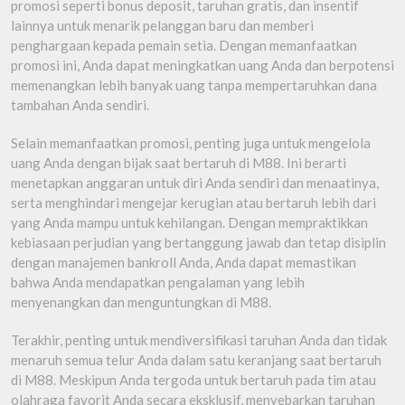
promosi seperti bonus deposit, taruhan gratis, dan insentif
lainnya untuk menarik pelanggan baru dan memberi
penghargaan kepada pemain setia. Dengan memanfaatkan
promosi ini, Anda dapat meningkatkan uang Anda dan berpotensi
memenangkan lebih banyak uang tanpa mempertaruhkan dana
tambahan Anda sendiri.
Selain memanfaatkan promosi, penting juga untuk mengelola
uang Anda dengan bijak saat bertaruh di M88. Ini berarti
menetapkan anggaran untuk diri Anda sendiri dan menaatinya,
serta menghindari mengejar kerugian atau bertaruh lebih dari
yang Anda mampu untuk kehilangan. Dengan mempraktikkan
kebiasaan perjudian yang bertanggung jawab dan tetap disiplin
dengan manajemen bankroll Anda, Anda dapat memastikan
bahwa Anda mendapatkan pengalaman yang lebih
menyenangkan dan menguntungkan di M88.
Terakhir, penting untuk mendiversifikasi taruhan Anda dan tidak
menaruh semua telur Anda dalam satu keranjang saat bertaruh
di M88. Meskipun Anda tergoda untuk bertaruh pada tim atau
olahraga favorit Anda secara eksklusif, menyebarkan taruhan