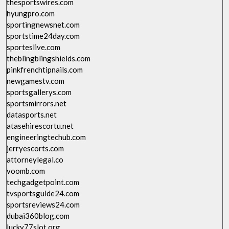
thesportswires.com
hyungpro.com
sportingnewsnet.com
sportstime24day.com
sporteslive.com
theblingblingshields.com
pinkfrenchtipnails.com
newgamestv.com
sportsgallerys.com
sportsmirrors.net
datasports.net
atasehirescortu.net
engineeringtechub.com
jerryescorts.com
attorneylegal.co
voomb.com
techgadgetpoint.com
tvsportsguide24.com
sportsreviews24.com
dubai360blog.com
lucky77slot.org