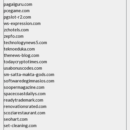
pagalguru.com
pcegame.com
pgslot-r2.com
ws-expression.com
zchotels.com
zepfo.com
technologynews5.com
teknoeduka.com
thenews-blog.com
todaycryptotimes.com
usabonuscodes.com
sm-satta-makta-gods.com
softwaredegimnasios.com
soopermagazine.com
spacecoastdailys.com
readytrademark.com
renovationsrated.com
scoziarestaurant.com
seohart.com
set-cleaning.com