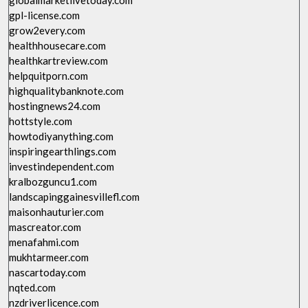
globalmarketlivetoday.com
gpl-license.com
grow2every.com
healthhousecare.com
healthkartreview.com
helpquitporn.com
highqualitybanknote.com
hostingnews24.com
hottstyle.com
howtodiyanything.com
inspiringearthlings.com
investindependent.com
kralbozguncu1.com
landscapinggainesvillefl.com
maisonhauturier.com
mascreator.com
menafahmi.com
mukhtarmeer.com
nascartoday.com
nqted.com
nzdriverlicence.com