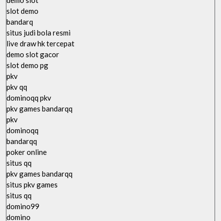
demo slot
slot demo
bandarq
situs judi bola resmi
live draw hk tercepat
demo slot gacor
slot demo pg
pkv
pkv qq
dominoqq pkv
pkv games bandarqq
pkv
dominoqq
bandarqq
poker online
situs qq
pkv games bandarqq
situs pkv games
situs qq
domino99
domino