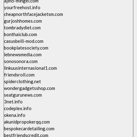
ajino-mingei.com
yourfreehost.info
cheapnorthfacejacketsm.com
gurjoshhomes.com
tombradydiet.com
bonthaiclub.com
casusbelli-mod.com
bookplatesociety.com
lebnewsmedia.com
sonosonora.com
linkuusinternasional1.com
friendsroll.com
spiderclothing.net
wondergadgetsshop.com
seatgurunews.com
3net.info
codeplex.info
okena.info
akunidpropokerqq.com
bespokecardetailing.com
bestfriendscredit.com