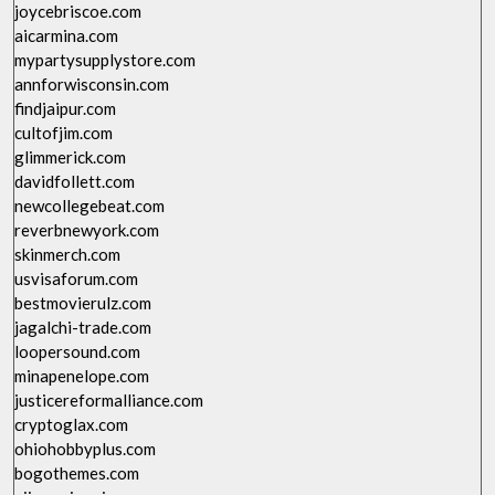
joycebriscoe.com
aicarmina.com
mypartysupplystore.com
annforwisconsin.com
findjaipur.com
cultofjim.com
glimmerick.com
davidfollett.com
newcollegebeat.com
reverbnewyork.com
skinmerch.com
usvisaforum.com
bestmovierulz.com
jagalchi-trade.com
loopersound.com
minapenelope.com
justicereformalliance.com
cryptoglax.com
ohiohobbyplus.com
bogothemes.com