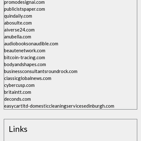
promodesignai.com
publicistspaper.com
quindaily.com
abosulte.com
aiverse24.com
anubella.com
audiobooksonaudible.com
beautenetwork.com
bitcoin-tracing.com
bodyandshapes.com
businessconsultantsroundrock.com
classicglobalnews.com
cybercusp.com
britaintt.com
deconds.com
easycartltd-domesticcleaningservicesedinburgh.com
Links