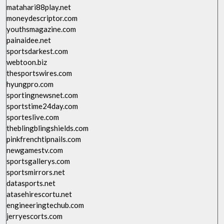
matahari88play.net
moneydescriptor.com
youthsmagazine.com
painaidee.net
sportsdarkest.com
webtoon.biz
thesportswires.com
hyungpro.com
sportingnewsnet.com
sportstime24day.com
sporteslive.com
theblingblingshields.com
pinkfrenchtipnails.com
newgamestv.com
sportsgallerys.com
sportsmirrors.net
datasports.net
atasehirescortu.net
engineeringtechub.com
jerryescorts.com