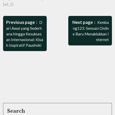
[ad_2]
Post
navigation
Previous page
Next page
D
Kemba
ari Awal yang Sederh
ng123: Sensasi Onlin
ana hingga Kesukses
e Baru Menaklukkan I
an Internasional: Kisa
nternet
h Inspiratif Paushoki
Search