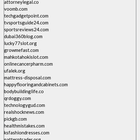
attorneylegal.co
voomb.com
techgadgetpoint.com
tvsportsguide24.com
sportsreviews24.com
dubai360blog.com
lucky77slot.org
growmefast.com
mahkotahokislot.com
onlinecancerpharm.com
ufalek.org
mattress-disposal.com
happyflooringandcabinets.com
bodybuildinglife.co
qrdoggy.com
technologygud.com
realshocknews.com
pickgb.com
healthmistakes.com
ksfashiondresses.com
patterntrader.org