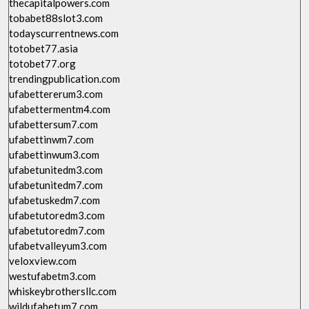
thecapitalpowers.com
tobabet88slot3.com
todayscurrentnews.com
totobet77.asia
totobet77.org
trendingpublication.com
ufabettererum3.com
ufabettermentm4.com
ufabettersum7.com
ufabettinwm7.com
ufabettinwum3.com
ufabetunitedm3.com
ufabetunitedm7.com
ufabetuskedm7.com
ufabetutoredm3.com
ufabetutoredm7.com
ufabetvalleyum3.com
veloxview.com
westufabetm3.com
whiskeybrothersllc.com
wildufabetum7.com