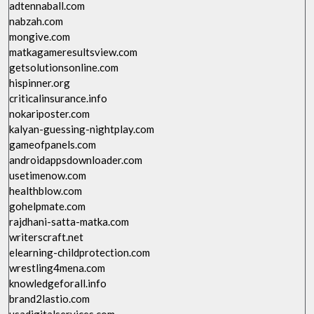
adtennaball.com
nabzah.com
mongive.com
matkagameresultsview.com
getsolutionsonline.com
hispinner.org
criticalinsurance.info
nokariposter.com
kalyan-guessing-nightplay.com
gameofpanels.com
androidappsdownloader.com
usetimenow.com
healthblow.com
gohelpmate.com
rajdhani-satta-matka.com
writerscraft.net
elearning-childprotection.com
wrestling4mena.com
knowledgeforall.info
brand2lastio.com