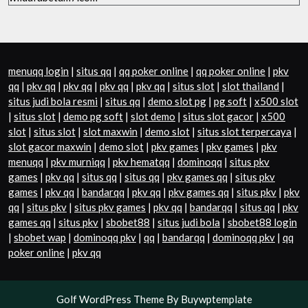
menuqq login
|
situs qq
|
qq poker online
|
qq poker online
|
pkv
qq
|
pkv qq
|
pkv qq
|
pkv qq
|
pkv qq
|
situs slot
|
slot thailand
|
situs judi bola resmi
|
situs qq
|
demo slot pg
|
pg soft
|
x500 slot
|
situs slot
|
demo pg soft
|
slot demo
|
situs slot gacor
|
x500
slot
|
situs slot
|
slot maxwin
|
demo slot
|
situs slot terpercaya
|
slot gacor maxwin
|
demo slot
|
pkv games
|
pkv games
|
pkv
menuqq
|
pkv murniqq
|
pkv hematqq
|
dominoqq
|
situs pkv
games
|
pkv qq
|
situs qq
|
situs qq
|
pkv games qq
|
situs pkv
games
|
pkv qq
|
bandarqq
|
pkv qq
|
pkv games qq
|
situs pkv
|
pkv
qq
|
situs pkv
|
situs pkv games
|
pkv qq
|
bandarqq
|
situs qq
|
pkv
games qq
|
situs pkv
|
sbobet88
|
situs judi bola
|
sbobet88 login
|
sbobet wap
|
dominoqq pkv
|
qq
|
bandarqq
|
dominoqq pkv
|
qq
poker online
|
pkv qq
Golf WordPress Theme
By Buywptemplate