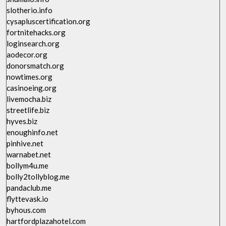
slotherio.info
cysapluscertification.org
fortnitehacks.org
loginsearch.org
aodecor.org
donorsmatch.org
nowtimes.org
casinoeing.org
livemocha.biz
streetlife.biz
hyves.biz
enoughinfo.net
pinhive.net
warnabet.net
bollym4u.me
bolly2tollyblog.me
pandaclub.me
flyttevask.io
byhous.com
hartfordplazahotel.com