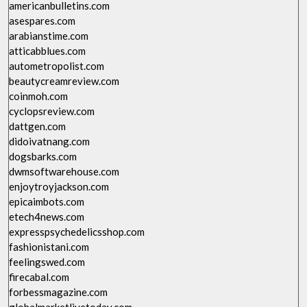
americanbulletins.com
asespares.com
arabianstime.com
atticabblues.com
autometropolist.com
beautycreamreview.com
coinmoh.com
cyclopsreview.com
dattgen.com
didoivatnang.com
dogsbarks.com
dwmsoftwarehouse.com
enjoytroyjackson.com
epicaimbots.com
etech4news.com
expresspsychedelicsshop.com
fashionistani.com
feelingswed.com
firecabal.com
forbessmagazine.com