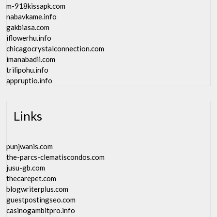
m-918kissapk.com
nabavkame.info
gakbiasa.com
iflowerhu.info
chicagocrystalconnection.com
imanabadii.com
trilipohu.info
appruptio.info
Links
punjwanis.com
the-parcs-clematiscondos.com
jusu-gb.com
thecarepet.com
blogwriterplus.com
guestpostingseo.com
casinogambitpro.info