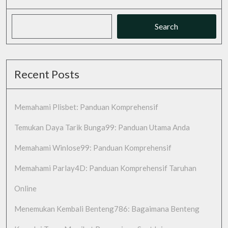
Search
Recent Posts
Memahami Plisbet: Panduan Komprehensif
Temukan Daya Tarik Bunga99: Panduan Utama Anda
Memahami Winlose99: Panduan Komprehensif
Memahami Parlay4D: Panduan Komprehensif Taruhan
Online
Menemukan Kembali Benteng786: Bagaimana Benteng