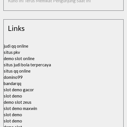
Kuno Ini Terus Memikat Pengunjung Saat Ini
Links
judi qq online
situs pkv
demo slot online
situs judi bola terpercaya
situs qq online
domino99
bandarqq
slot demo gacor
slot demo
demo slot zeus
slot demo maxwin
slot demo
slot demo