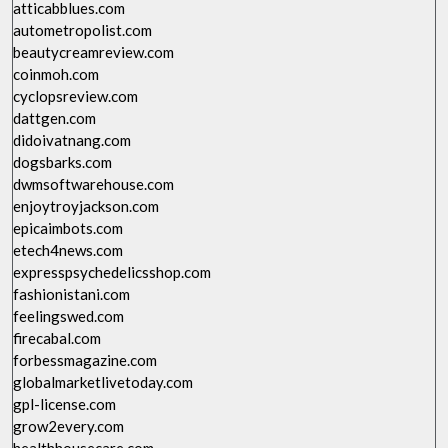
atticabblues.com
autometropolist.com
beautycreamreview.com
coinmoh.com
cyclopsreview.com
dattgen.com
didoivatnang.com
dogsbarks.com
dwmsoftwarehouse.com
enjoytroyjackson.com
epicaimbots.com
etech4news.com
expresspsychedelicsshop.com
fashionistani.com
feelingswed.com
firecabal.com
forbessmagazine.com
globalmarketlivetoday.com
gpl-license.com
grow2every.com