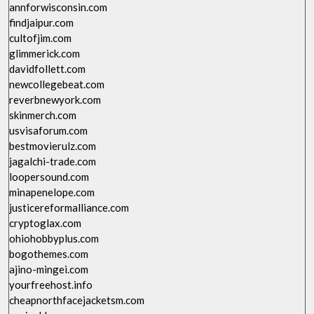
annforwisconsin.com
findjaipur.com
cultofjim.com
glimmerick.com
davidfollett.com
newcollegebeat.com
reverbnewyork.com
skinmerch.com
usvisaforum.com
bestmovierulz.com
jagalchi-trade.com
loopersound.com
minapenelope.com
justicereformalliance.com
cryptoglax.com
ohiohobbyplus.com
bogothemes.com
ajino-mingei.com
yourfreehost.info
cheapnorthfacejacketsm.com