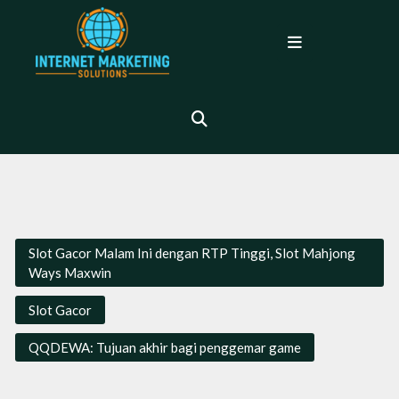
Skip
to
Open
content
Menu
Slot Gacor Malam Ini dengan RTP Tinggi, Slot Mahjong
Ways Maxwin
Slot Gacor
QQDEWA: Tujuan akhir bagi penggemar game