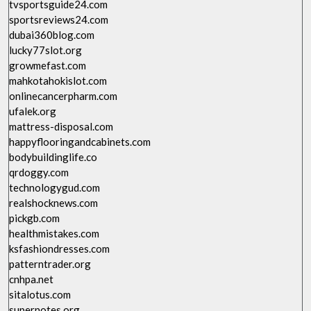
tvsportsguide24.com
sportsreviews24.com
dubai360blog.com
lucky77slot.org
growmefast.com
mahkotahokislot.com
onlinecancerpharm.com
ufalek.org
mattress-disposal.com
happyflooringandcabinets.com
bodybuildinglife.co
qrdoggy.com
technologygud.com
realshocknews.com
pickgb.com
healthmistakes.com
ksfashiondresses.com
patterntrader.org
cnhpa.net
sitalotus.com
supernotes.org