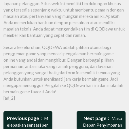
layanan pelanggan. Situs web ini memiliki tim dukungan khusus
yang tersedia sepanjang waktu untuk membantu pemain dengan
masalah atau pertanyaan yang mungkin mereka miliki. Apakah
Anda memerlukan bantuan dengan permainan atau memiliki
masalah teknis, Anda dapat mengandalkan tim di QQDewa untuk
memberikan bantuan yang cepat dan ramah.
Secara keseluruhan, QQDEWA adalah pilihan utama bagi
penggemar game yang mencari pengalaman bermain game
online yang andal dan menghibur. Dengan berbagai pilihan
permainan, antarmuka yang ramah pengguna, dan layanan
pelanggan yang sangat baik, platform ini memiliki semua yang
Anda butuhkan untuk menikmati jam kerja bermain game. Jadi
mengapa menunggu? Pergilah ke QQDewa hari ini dan mulailah
bermain game favorit Anda!
[ad_2]
Post
navigation
Previous page
Next page
M
Masa
elepaskan sensasi per
Depan Penyimpanan