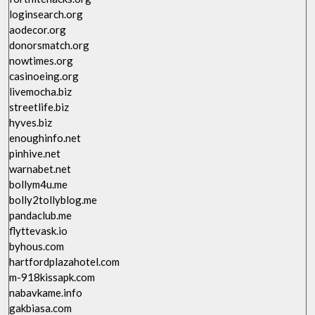
loginsearch.org
aodecor.org
donorsmatch.org
nowtimes.org
casinoeing.org
livemocha.biz
streetlife.biz
hyves.biz
enoughinfo.net
pinhive.net
warnabet.net
bollym4u.me
bolly2tollyblog.me
pandaclub.me
flyttevask.io
byhous.com
hartfordplazahotel.com
m-918kissapk.com
nabavkame.info
gakbiasa.com