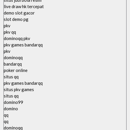
situs judi bola resmi
live draw hk tercepat
demo slot gacor
slot demo pg
pkv
pkv qq
dominoqq pkv
pkv games bandarqq
pkv
dominoqq
bandarqq
poker online
situs qq
pkv games bandarqq
situs pkv games
situs qq
domino99
domino
qq
qq
dominoqq