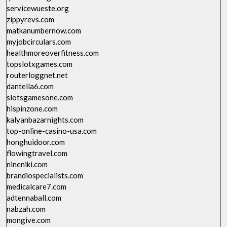
servicewueste.org
zippyrevs.com
matkanumbernow.com
myjobcirculars.com
healthmoreoverfitness.com
topslotxgames.com
routerloggnet.net
dantella6.com
slotsgamesone.com
hispinzone.com
kalyanbazarnights.com
top-online-casino-usa.com
honghuidoor.com
flowingtravel.com
nineniki.com
brandiospecialists.com
medicalcare7.com
adtennaball.com
nabzah.com
mongive.com