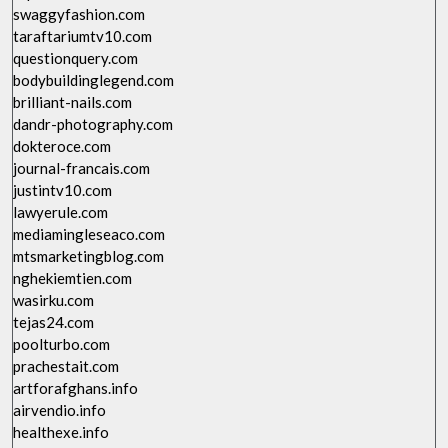
swaggyfashion.com
taraftariumtv10.com
questionquery.com
bodybuildinglegend.com
brilliant-nails.com
dandr-photography.com
dokteroce.com
journal-francais.com
justintv10.com
lawyerule.com
mediamingleseaco.com
mtsmarketingblog.com
nghekiemtien.com
wasirku.com
tejas24.com
poolturbo.com
prachestait.com
artforafghans.info
airvendio.info
healthexe.info