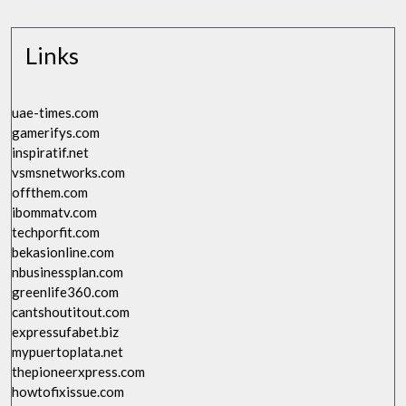
Links
uae-times.com
gamerifys.com
inspiratif.net
vsmsnetworks.com
offthem.com
ibommatv.com
techporfit.com
bekasionline.com
nbusinessplan.com
greenlife360.com
cantshoutitout.com
expressufabet.biz
mypuertoplata.net
thepioneerxpress.com
howtofixissue.com