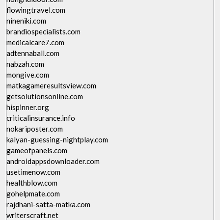
flowingtravel.com
nineniki.com
brandiospecialists.com
medicalcare7.com
adtennaball.com
nabzah.com
mongive.com
matkagameresultsview.com
getsolutionsonline.com
hispinner.org
criticalinsurance.info
nokariposter.com
kalyan-guessing-nightplay.com
gameofpanels.com
androidappsdownloader.com
usetimenow.com
healthblow.com
gohelpmate.com
rajdhani-satta-matka.com
writerscraft.net