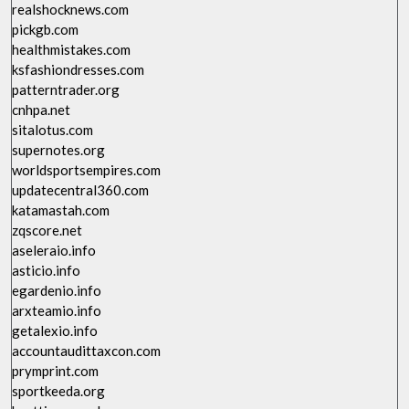
realshocknews.com
pickgb.com
healthmistakes.com
ksfashiondresses.com
patterntrader.org
cnhpa.net
sitalotus.com
supernotes.org
worldsportsempires.com
updatecentral360.com
katamastah.com
zqscore.net
aseleraio.info
asticio.info
egardenio.info
arxteamio.info
getalexio.info
accountaudittaxcon.com
prymprint.com
sportkeeda.org