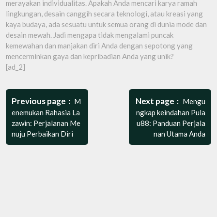
merayakan individualitas. Apakah Anda mencari karya ramah
lingkungan, desain canggih secara teknologi, atau kreasi yang
kaya budaya, ada sesuatu untuk semua orang di dunia mode dan
desain mewah. Jadi mengapa tidak mengalami puncak
kemewahan dan manjakan diri Anda dengan sepotong yang
mencerminkan gaya dan kepribadian Anda yang unik?
[ad_2]
Post
navigation
Previous page
Next page
M
Mengu
enemukan Rahasia La
ngkap keindahan Pula
zawin: Perjalanan Me
u88: Panduan Perjala
nuju Perbaikan Diri
nan Utama Anda