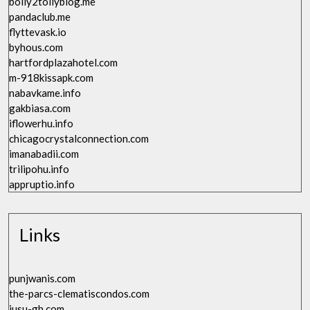
bolly2tollyblog.me
pandaclub.me
flyttevask.io
byhous.com
hartfordplazahotel.com
m-918kissapk.com
nabavkame.info
gakbiasa.com
iflowerhu.info
chicagocrystalconnection.com
imanabadii.com
trilipohu.info
appruptio.info
Links
punjwanis.com
the-parcs-clematiscondos.com
jusu-gb.com