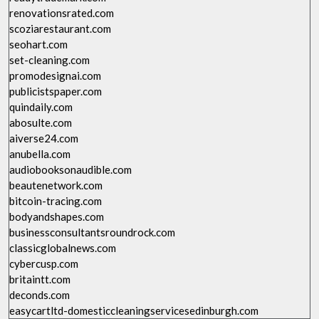
renovationsrated.com
scoziarestaurant.com
seohart.com
set-cleaning.com
promodesignai.com
publicistspaper.com
quindaily.com
abosulte.com
aiverse24.com
anubella.com
audiobooksonaudible.com
beautenetwork.com
bitcoin-tracing.com
bodyandshapes.com
businessconsultantsroundrock.com
classicglobalnews.com
cybercusp.com
britaintt.com
deconds.com
easycartltd-domesticcleaningservicesedinburgh.com