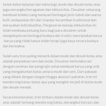
Selain keberlanjutan dan teknologi, mode dan desain kelas atas
juga merangkul keragaman dan inklusivitas. Desainer sekarang
membuat koleksi yang melayani berbagai jenis tubuh dan warna
kulit, melepaskan diri dari standar kecantikan tradisional dan
merayakan individualitas. Pergeseran menuju inklusivitas ini
telah membuka peluang baru bagi para desainer untuk
mengeksplorasi berbagai budaya dan tradisi, menciptakan karya
-karya yang tidak hanya indah tetapi juga kaya secara budaya
dan bermakna.
Salah satu tren paling menarik dalam mode dan desain kelas atas
adalah perpaduan seni dan mode. Desainer berkolaborasi
dengan seniman dan pengrajin untuk membuat karya yang unik
yang mengaburkan batas antara mode dan seni. Dari pakaian
yang dilukis dengan tangan hingga aksesori pahatan, tren ini
mendorong batas-batas apa yang mungkin terjadi di dunia mode
dan desain mewah.
Secara keseluruhan, tren terbaru dalam mode dan desain kelas
atas adalah tentang mendorong batas, merangkul inovasi, dan