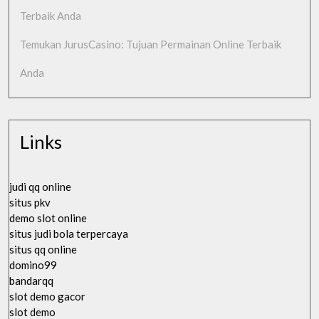
Terbaik Anda
Temukan JurusCasino: Tujuan Permainan Online Terbaik
Anda
Links
judi qq online
situs pkv
demo slot online
situs judi bola terpercaya
situs qq online
domino99
bandarqq
slot demo gacor
slot demo