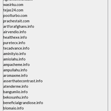
wasirku.com
tejas24.com
poolturbo.com
prachestait.com
artforafghans.info
airvendio.info
healthexe.info
puretecx.info
tecadvance.info
aminityio.info
amiolahu.info
ampacheme.info
ampullahu.info
aromaxme.info
asserthatecontrast.info
atenderme.info
bangumiio.info
bekosunhu.info
beneficialgrandiose.info
blomaio.info