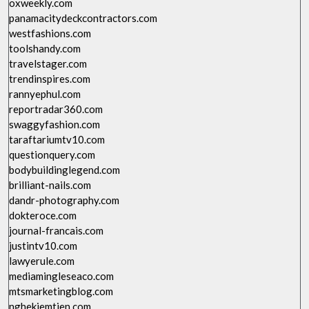
oxweekly.com
panamacitydeckcontractors.com
westfashions.com
toolshandy.com
travelstager.com
trendinspires.com
rannyephul.com
reportradar360.com
swaggyfashion.com
taraftariumtv10.com
questionquery.com
bodybuildinglegend.com
brilliant-nails.com
dandr-photography.com
dokteroce.com
journal-francais.com
justintv10.com
lawyerule.com
mediamingleseaco.com
mtsmarketingblog.com
nghekiemtien.com