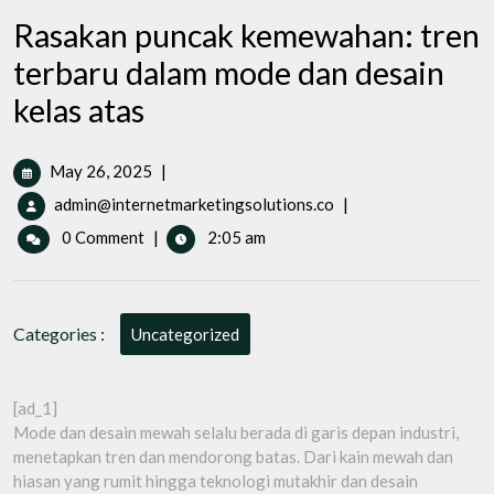
Rasakan puncak kemewahan: tren
terbaru dalam mode dan desain
kelas atas
May
May 26, 2025
|
26,
Rasakan
admin@internetmarketingsolutions.co
|
2025
puncak
0 Comment
|
2:05 am
kemewahan:
tren
terbaru
dalam
Categories :
Uncategorized
mode
dan
desain
[ad_1]
kelas
Mode dan desain mewah selalu berada di garis depan industri,
atas
menetapkan tren dan mendorong batas. Dari kain mewah dan
hiasan yang rumit hingga teknologi mutakhir dan desain