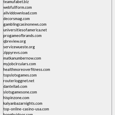
teamufabet.biz
webfullform.com
allviddownload.com
decorsmag.com
gamblingcasinonews.com
universitiesofamerica.net
progameofbrands.com
qbreview.org
servicewueste.org
zippyrevs.com
matkanumbernow.com
myjobcirculars.com
healthmoreoverfitness.com
topslotxgames.com
routerloggnet.net
dantella6.com
slotsgamesone.com
hispinzone.com
kalyanbazarnights.com
top-online-casino-usa.com
honghuidoor.com