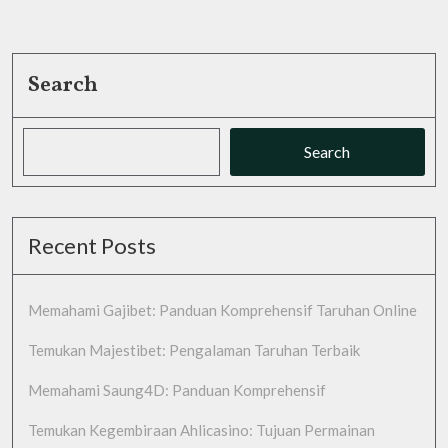
Search
Search
Recent Posts
Memahami Gajibet: Panduan Komprehensif Taruhan Online
Temukan Majestibet: Pengalaman Taruhan Terbaik
Memahami Saung4D: Panduan Komprehensif
Temukan Kegembiraan Ahlicasino: Tujuan Permainan