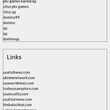
pkv games bandarqq
situs pkv games
situs qq
domino99
domino
qq
qq
dominoqq
Links
usafullnewz.com
uktimenetwork.com
usaworldnewz.com
todayusaexplore.com
usalocality.com
usafournewz.com
thebalochhal.com