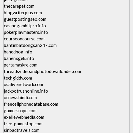
thecarepet.com
blogwriterplus.com
guestpostingseo.com
casinogambitpro.info
pokerplaymasters.info
courseoncourse.com
bantinbatdongsan247.com
bahednog.info
bahenxgek.info
pertamaskre.com
threadsvideoandphotodownloader.com
techgiddy.com
usalivenetwork.com
jackpotrushonline.info
ucnewshindi.com
freecellphonedatabase.com
gamersrope.com
exellewebmedia.com
free-gamestop.com
sinbadtravels.com