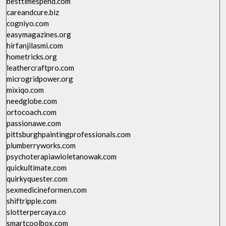
besttimespend.com
careandcure.biz
cogniyo.com
easymagazines.org
hirfanjilasmi.com
hometricks.org
leathercraftpro.com
microgridpower.org
mixiqo.com
needglobe.com
ortocoach.com
passionawe.com
pittsburghpaintingprofessionals.com
plumberryworks.com
psychoterapiawioletanowak.com
quickultimate.com
quirkyquester.com
sexmedicineformen.com
shiftripple.com
slotterpercaya.co
smartcoolbox.com