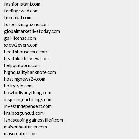
fashionistani.com
feelingswed.com
firecabal.com
forbessmagazine.com
globalmarketlivetoday.com
gpl-license.com
grow2every.com
healthhousecare.com
healthkartreview.com
helpquitporn.com
highqualitybanknote.com
hostingnews24.com
hottstyle.com
howtodiyanything.com
inspiringearthlings.com
investindependent.com
kralbozguncu1.com
landscapinggainesvillefl.com
maisonhauturier.com
mascreator.com