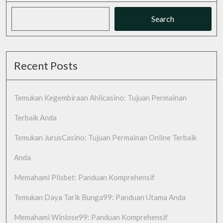
Search
Recent Posts
Temukan Kegembiraan Ahlicasino: Tujuan Permainan
Terbaik Anda
Temukan JurusCasino: Tujuan Permainan Online Terbaik
Anda
Memahami Plisbet: Panduan Komprehensif
Temukan Daya Tarik Bunga99: Panduan Utama Anda
Memahami Winlose99: Panduan Komprehensif