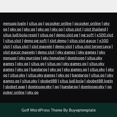
menuqq login
|
situs qq
|
qq poker online
|
qq poker online
|
pkv
qq
|
pkv qq
|
pkv qq
|
pkv qq
|
pkv qq
|
situs slot
|
slot thailand
|
situs judi bola resmi
|
situs qq
|
demo slot pg
|
pg soft
|
x500 slot
|
situs slot
|
demo pg soft
|
slot demo
|
situs slot gacor
|
x500
slot
|
situs slot
|
slot maxwin
|
demo slot
|
situs slot terpercaya
|
slot gacor maxwin
|
demo slot
|
pkv games
|
pkv games
|
pkv
menuqq
|
pkv murniqq
|
pkv hematqq
|
dominoqq
|
situs pkv
games
|
pkv qq
|
situs qq
|
situs qq
|
pkv games qq
|
situs pkv
games
|
pkv qq
|
bandarqq
|
pkv qq
|
pkv games qq
|
situs pkv
|
pkv
qq
|
situs pkv
|
situs pkv games
|
pkv qq
|
bandarqq
|
situs qq
|
pkv
games qq
|
situs pkv
|
sbobet88
|
situs judi bola
|
sbobet88 login
|
sbobet wap
|
dominoqq pkv
|
qq
|
bandarqq
|
dominoqq pkv
|
qq
poker online
|
pkv qq
Golf WordPress Theme
By Buywptemplate