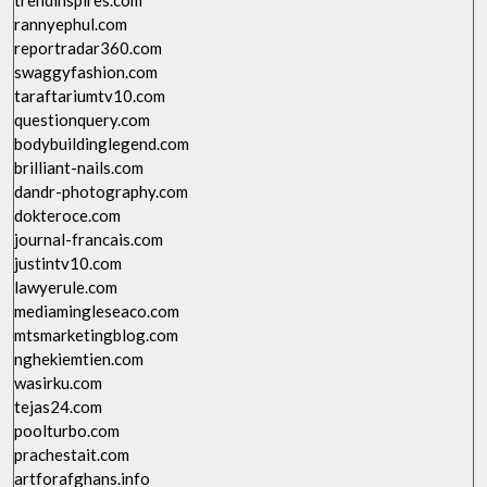
trendinspires.com
rannyephul.com
reportradar360.com
swaggyfashion.com
taraftariumtv10.com
questionquery.com
bodybuildinglegend.com
brilliant-nails.com
dandr-photography.com
dokteroce.com
journal-francais.com
justintv10.com
lawyerule.com
mediamingleseaco.com
mtsmarketingblog.com
nghekiemtien.com
wasirku.com
tejas24.com
poolturbo.com
prachestait.com
artforafghans.info