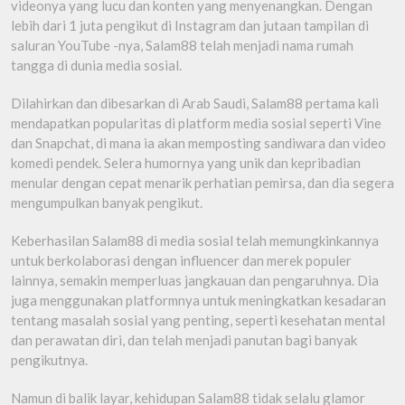
videonya yang lucu dan konten yang menyenangkan. Dengan
lebih dari 1 juta pengikut di Instagram dan jutaan tampilan di
saluran YouTube -nya, Salam88 telah menjadi nama rumah
tangga di dunia media sosial.
Dilahirkan dan dibesarkan di Arab Saudi, Salam88 pertama kali
mendapatkan popularitas di platform media sosial seperti Vine
dan Snapchat, di mana ia akan memposting sandiwara dan video
komedi pendek. Selera humornya yang unik dan kepribadian
menular dengan cepat menarik perhatian pemirsa, dan dia segera
mengumpulkan banyak pengikut.
Keberhasilan Salam88 di media sosial telah memungkinkannya
untuk berkolaborasi dengan influencer dan merek populer
lainnya, semakin memperluas jangkauan dan pengaruhnya. Dia
juga menggunakan platformnya untuk meningkatkan kesadaran
tentang masalah sosial yang penting, seperti kesehatan mental
dan perawatan diri, dan telah menjadi panutan bagi banyak
pengikutnya.
Namun di balik layar, kehidupan Salam88 tidak selalu glamor