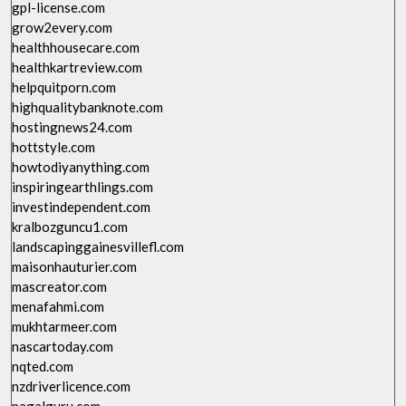
gpl-license.com
grow2every.com
healthhousecare.com
healthkartreview.com
helpquitporn.com
highqualitybanknote.com
hostingnews24.com
hottstyle.com
howtodiyanything.com
inspiringearthlings.com
investindependent.com
kralbozguncu1.com
landscapinggainesvillefl.com
maisonhauturier.com
mascreator.com
menafahmi.com
mukhtarmeer.com
nascartoday.com
nqted.com
nzdriverlicence.com