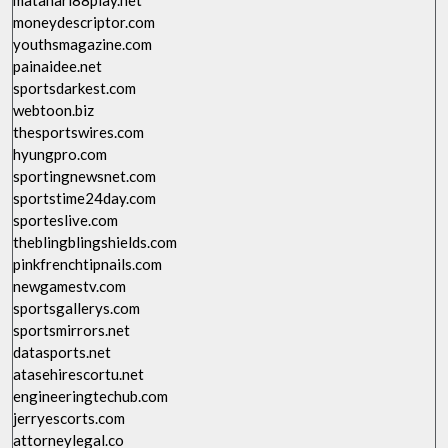
matahari88play.net
moneydescriptor.com
youthsmagazine.com
painaidee.net
sportsdarkest.com
webtoon.biz
thesportswires.com
hyungpro.com
sportingnewsnet.com
sportstime24day.com
sporteslive.com
theblingblingshields.com
pinkfrenchtipnails.com
newgamestv.com
sportsgallerys.com
sportsmirrors.net
datasports.net
atasehirescortu.net
engineeringtechub.com
jerryescorts.com
attorneylegal.co