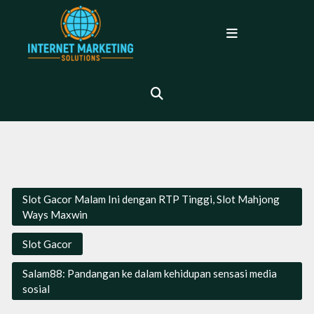
Skip
to
Open
content
Menu
Slot Gacor Malam Ini dengan RTP Tinggi, Slot Mahjong
Ways Maxwin
Slot Gacor
Salam88: Pandangan ke dalam kehidupan sensasi media
sosial