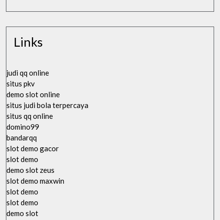
Links
judi qq online
situs pkv
demo slot online
situs judi bola terpercaya
situs qq online
domino99
bandarqq
slot demo gacor
slot demo
demo slot zeus
slot demo maxwin
slot demo
slot demo
demo slot