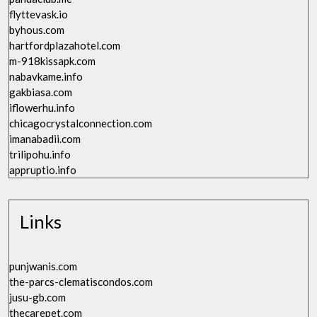
flyttevask.io
byhous.com
hartfordplazahotel.com
m-918kissapk.com
nabavkame.info
gakbiasa.com
iflowerhu.info
chicagocrystalconnection.com
imanabadii.com
trilipohu.info
appruptio.info
Links
punjwanis.com
the-parcs-clematiscondos.com
jusu-gb.com
thecarepet.com