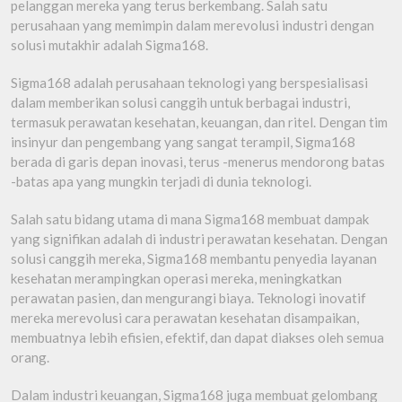
pelanggan mereka yang terus berkembang. Salah satu
perusahaan yang memimpin dalam merevolusi industri dengan
solusi mutakhir adalah Sigma168.
Sigma168 adalah perusahaan teknologi yang berspesialisasi
dalam memberikan solusi canggih untuk berbagai industri,
termasuk perawatan kesehatan, keuangan, dan ritel. Dengan tim
insinyur dan pengembang yang sangat terampil, Sigma168
berada di garis depan inovasi, terus -menerus mendorong batas
-batas apa yang mungkin terjadi di dunia teknologi.
Salah satu bidang utama di mana Sigma168 membuat dampak
yang signifikan adalah di industri perawatan kesehatan. Dengan
solusi canggih mereka, Sigma168 membantu penyedia layanan
kesehatan merampingkan operasi mereka, meningkatkan
perawatan pasien, dan mengurangi biaya. Teknologi inovatif
mereka merevolusi cara perawatan kesehatan disampaikan,
membuatnya lebih efisien, efektif, dan dapat diakses oleh semua
orang.
Dalam industri keuangan, Sigma168 juga membuat gelombang