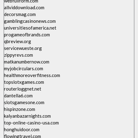
webfullform.com
allviddownload.com
decorsmag.com
gamblingcasinonews.com
universitiesofamerica.net
progameofbrands.com
qbreview.org
servicewueste.org
zippyrevs.com
matkanumbernow.com
myjobcirculars.com
healthmoreoverfitness.com
topslotxgames.com
routerloggnet.net
dantella6.com
slotsgamesone.com
hispinzone.com
kalyanbazarnights.com
top-online-casino-usa.com
honghuidoor.com
flowingtravel.com