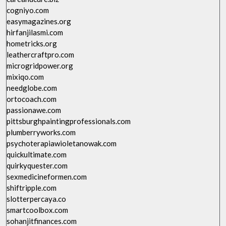
cogniyo.com
easymagazines.org
hirfanjilasmi.com
hometricks.org
leathercraftpro.com
microgridpower.org
mixiqo.com
needglobe.com
ortocoach.com
passionawe.com
pittsburghpaintingprofessionals.com
plumberryworks.com
psychoterapiawioletanowak.com
quickultimate.com
quirkyquester.com
sexmedicineformen.com
shiftripple.com
slotterpercaya.co
smartcoolbox.com
sohanjitfinances.com