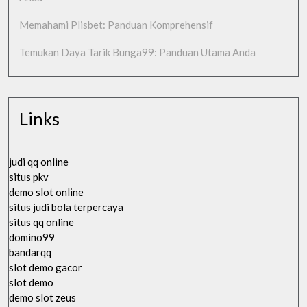
Memahami Plisbet: Panduan Komprehensif
Temukan Daya Tarik Bunga99: Panduan Utama Anda
Links
judi qq online
situs pkv
demo slot online
situs judi bola terpercaya
situs qq online
domino99
bandarqq
slot demo gacor
slot demo
demo slot zeus