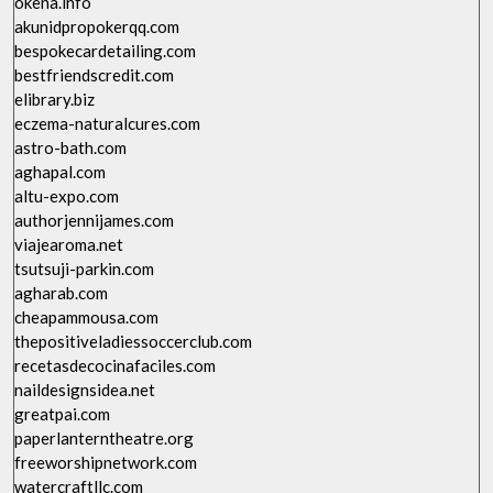
okena.info
akunidpropokerqq.com
bespokecardetailing.com
bestfriendscredit.com
elibrary.biz
eczema-naturalcures.com
astro-bath.com
aghapal.com
altu-expo.com
authorjennijames.com
viajearoma.net
tsutsuji-parkin.com
agharab.com
cheapammousa.com
thepositiveladiessoccerclub.com
recetasdecocinafaciles.com
naildesignsidea.net
greatpai.com
paperlanterntheatre.org
freeworshipnetwork.com
watercraftllc.com