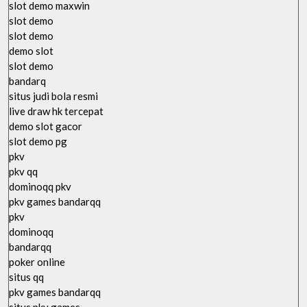
slot demo maxwin
slot demo
slot demo
demo slot
slot demo
bandarq
situs judi bola resmi
live draw hk tercepat
demo slot gacor
slot demo pg
pkv
pkv qq
dominoqq pkv
pkv games bandarqq
pkv
dominoqq
bandarqq
poker online
situs qq
pkv games bandarqq