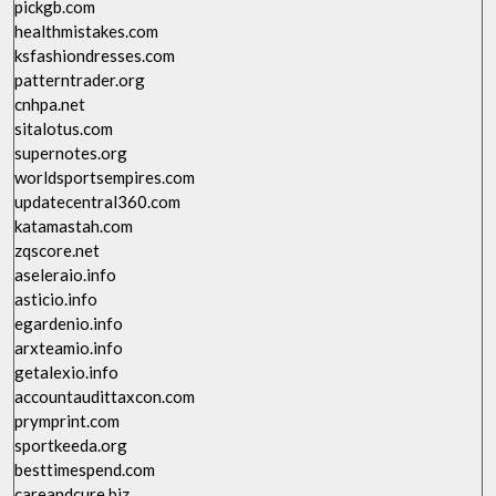
pickgb.com
healthmistakes.com
ksfashiondresses.com
patterntrader.org
cnhpa.net
sitalotus.com
supernotes.org
worldsportsempires.com
updatecentral360.com
katamastah.com
zqscore.net
aseleraio.info
asticio.info
egardenio.info
arxteamio.info
getalexio.info
accountaudittaxcon.com
prymprint.com
sportkeeda.org
besttimespend.com
careandcure.biz