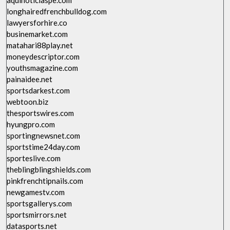
aquinoticiaspe.com
longhairedfrenchbulldog.com
lawyersforhire.co
businemarket.com
matahari88play.net
moneydescriptor.com
youthsmagazine.com
painaidee.net
sportsdarkest.com
webtoon.biz
thesportswires.com
hyungpro.com
sportingnewsnet.com
sportstime24day.com
sporteslive.com
theblingblingshields.com
pinkfrenchtipnails.com
newgamestv.com
sportsgallerys.com
sportsmirrors.net
datasports.net