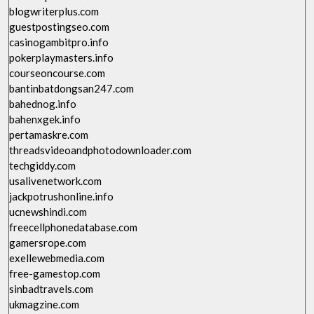
blogwriterplus.com
guestpostingseo.com
casinogambitpro.info
pokerplaymasters.info
courseoncourse.com
bantinbatdongsan247.com
bahednog.info
bahenxgek.info
pertamaskre.com
threadsvideoandphotodownloader.com
techgiddy.com
usalivenetwork.com
jackpotrushonline.info
ucnewshindi.com
freecellphonedatabase.com
gamersrope.com
exellewebmedia.com
free-gamestop.com
sinbadtravels.com
ukmagzine.com