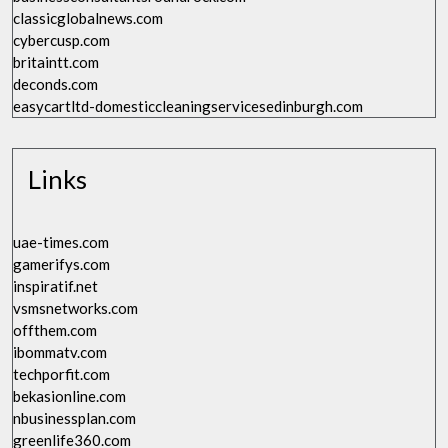
classicglobalnews.com
cybercusp.com
britaintt.com
deconds.com
easycartltd-domesticcleaningservicesedinburgh.com
Links
uae-times.com
gamerifys.com
inspiratif.net
vsmsnetworks.com
offthem.com
ibommatv.com
techporfit.com
bekasionline.com
nbusinessplan.com
greenlife360.com