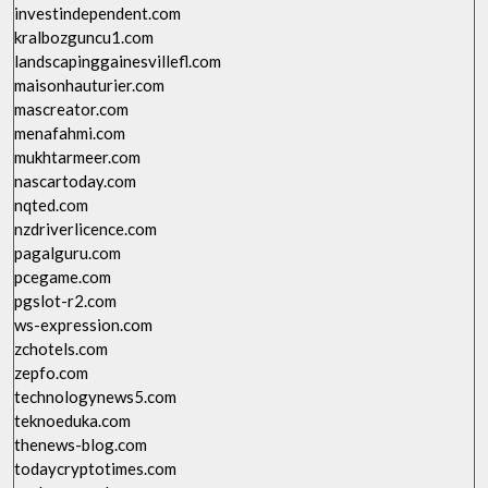
investindependent.com
kralbozguncu1.com
landscapinggainesvillefl.com
maisonhauturier.com
mascreator.com
menafahmi.com
mukhtarmeer.com
nascartoday.com
nqted.com
nzdriverlicence.com
pagalguru.com
pcegame.com
pgslot-r2.com
ws-expression.com
zchotels.com
zepfo.com
technologynews5.com
teknoeduka.com
thenews-blog.com
todaycryptotimes.com