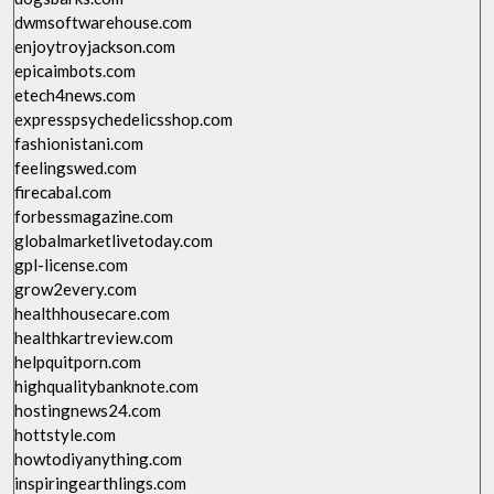
dwmsoftwarehouse.com
enjoytroyjackson.com
epicaimbots.com
etech4news.com
expresspsychedelicsshop.com
fashionistani.com
feelingswed.com
firecabal.com
forbessmagazine.com
globalmarketlivetoday.com
gpl-license.com
grow2every.com
healthhousecare.com
healthkartreview.com
helpquitporn.com
highqualitybanknote.com
hostingnews24.com
hottstyle.com
howtodiyanything.com
inspiringearthlings.com