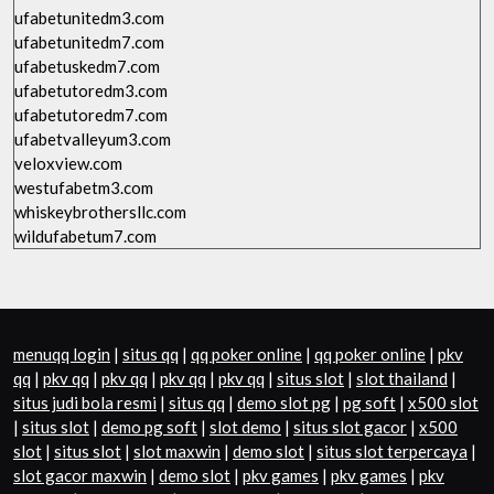
ufabetunitedm3.com
ufabetunitedm7.com
ufabetuskedm7.com
ufabetutoredm3.com
ufabetutoredm7.com
ufabetvalleyum3.com
veloxview.com
westufabetm3.com
whiskeybrothersllc.com
wildufabetum7.com
menuqq login
|
situs qq
|
qq poker online
|
qq poker online
|
pkv
qq
|
pkv qq
|
pkv qq
|
pkv qq
|
pkv qq
|
situs slot
|
slot thailand
|
situs judi bola resmi
|
situs qq
|
demo slot pg
|
pg soft
|
x500 slot
|
situs slot
|
demo pg soft
|
slot demo
|
situs slot gacor
|
x500
slot
|
situs slot
|
slot maxwin
|
demo slot
|
situs slot terpercaya
|
slot gacor maxwin
|
demo slot
|
pkv games
|
pkv games
|
pkv