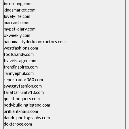
inforuang.com
kindsmarket.com
luvelylife.com
macramb.com
mypet-diary.com
oxweekly.com
panamacitydeckcontractors.com
westfashions.com
toolshandy.com
travelstager.com
trendinspires.com
rannyephul.com
reportradar360.com
swaggyfashion.com
taraftariumtv10.com
questionquery.com
bodybuildinglegend.com
brilliant-nails.com
dandr-photography.com
dokteroce.com