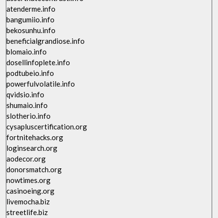
atenderme.info
bangumiio.info
bekosunhu.info
beneficialgrandiose.info
blomaio.info
dosellinfoplete.info
podtubeio.info
powerfulvolatile.info
qvidsio.info
shumaio.info
slotherio.info
cysapluscertification.org
fortnitehacks.org
loginsearch.org
aodecor.org
donorsmatch.org
nowtimes.org
casinoeing.org
livemocha.biz
streetlife.biz