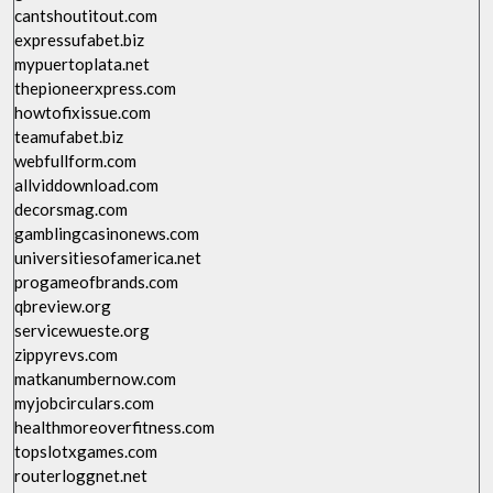
cantshoutitout.com
expressufabet.biz
mypuertoplata.net
thepioneerxpress.com
howtofixissue.com
teamufabet.biz
webfullform.com
allviddownload.com
decorsmag.com
gamblingcasinonews.com
universitiesofamerica.net
progameofbrands.com
qbreview.org
servicewueste.org
zippyrevs.com
matkanumbernow.com
myjobcirculars.com
healthmoreoverfitness.com
topslotxgames.com
routerloggnet.net