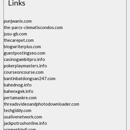
Links
punjwanis.com
the-parcs-clematiscondos.com
jusu-gb.com
thecarepet.com
blogwriterplus.com
guestpostingseo.com
casinogambitpro.info
pokerplaymasters.info
courseoncourse.com
bantinbatdongsan247.com
bahednog.info
bahenxgek.info
pertamaskre.com
threadsvideoandphotodownloader.com
techgiddy.com
usalivenetwork.com
jackpotrushonline.info
ucnewshindi.com