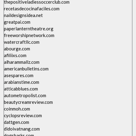
thepositiveladiessoccerclub.com
recetasdecocinafaciles.com
naildesignsidea.net
greatpai.com
paperlanterntheatre.org
freeworshipnetwork.com
watercraftllc.com
abourge.com
afiliixs.com
alharammallz.com
americanbulletins.com
asespares.com
arabianstime.com
atticabblues.com
autometropolist.com
beautycreamreview.com
coinmoh.com
cyclopsreview.com
dattgen.com
didoivatnang.com
dogsbarks.com