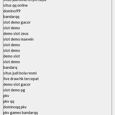
situs qq online
domino99
bandarqq
slot demo gacor
slot demo
demo slot zeus
slot demo maxwin
slot demo
slot demo
demo slot
slot demo
bandarq
situs judi bola resmi
live draw hk tercepat
demo slot gacor
slot demo pg
pkv
pkv qq
dominoqq pkv
pkv games bandarqq