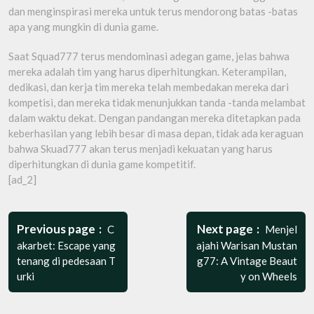
dan menginspirasi mereka untuk terus mendorong batas -batas
apa yang mungkin di dunia game.
Saat Squad777 terus mendominasi adegan game, jelas bahwa
mereka adalah tim yang harus diperhitungkan. Keterampilan,
dedikasi, dan kerja tim mereka telah membedakan mereka dari
kompetisi, dan mereka tidak menunjukkan tanda -tanda melambat
dalam waktu dekat. Dengan pandangan mereka ditetapkan pada
keberhasilan yang lebih besar di masa depan, tidak ada keraguan
bahwa Skuad777 akan terus menjadi kekuatan yang harus
diperhitungkan di dunia game kompetitif.
[ad_2]
Post
navigation
Previous page
Next page
C
Menjel
akarbet: Escape yang
ajahi Warisan Mustan
tenang di pedesaan T
g77: A Vintage Beaut
urki
y on Wheels