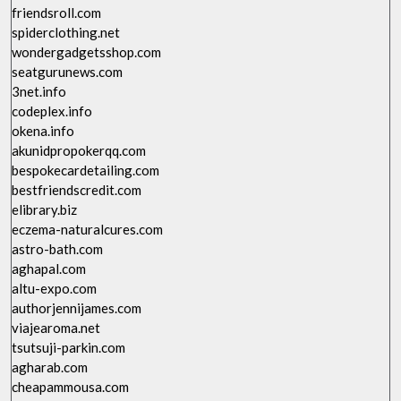
friendsroll.com
spiderclothing.net
wondergadgetsshop.com
seatgurunews.com
3net.info
codeplex.info
okena.info
akunidpropokerqq.com
bespokecardetailing.com
bestfriendscredit.com
elibrary.biz
eczema-naturalcures.com
astro-bath.com
aghapal.com
altu-expo.com
authorjennijames.com
viajearoma.net
tsutsuji-parkin.com
agharab.com
cheapammousa.com