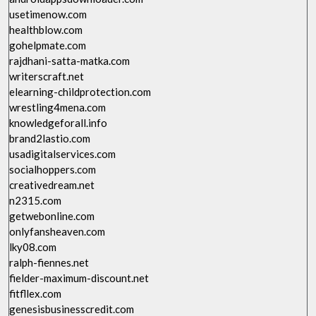
usetimenow.com
healthblow.com
gohelpmate.com
rajdhani-satta-matka.com
writerscraft.net
elearning-childprotection.com
wrestling4mena.com
knowledgeforall.info
brand2lastio.com
usadigitalservices.com
socialhoppers.com
creativedream.net
n2315.com
getwebonline.com
onlyfansheaven.com
lky08.com
ralph-fiennes.net
fielder-maximum-discount.net
fitfllex.com
genesisbusinesscredit.com