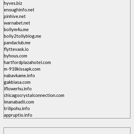
hyves.biz
enoughinfo.net
pinhive.net
warnabet.net
bollym4u.me
bolly2tollyblog.me
pandaclub.me
flyttevask.io
byhous.com
hartfordplazahotel.com
m-918kissapk.com
nabavkame.info
gakbiasa.com
iflowerhu.info
chicagocrystalconnection.com
imanabadii.com
trilipohu.info
appruptio.info