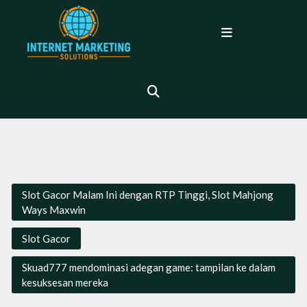
Skip
to
Open
content
Menu
Slot Gacor Malam Ini dengan RTP Tinggi, Slot Mahjong
Ways Maxwin
Slot Gacor
Skuad777 mendominasi adegan game: tampilan ke dalam
kesuksesan mereka