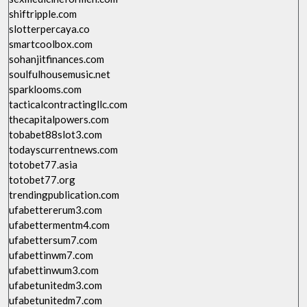
shiftripple.com
slotterpercaya.co
smartcoolbox.com
sohanjitfinances.com
soulfulhousemusic.net
sparklooms.com
tacticalcontractingllc.com
thecapitalpowers.com
tobabet88slot3.com
todayscurrentnews.com
totobet77.asia
totobet77.org
trendingpublication.com
ufabettererum3.com
ufabettermentm4.com
ufabettersum7.com
ufabettinwm7.com
ufabettinwum3.com
ufabetunitedm3.com
ufabetunitedm7.com