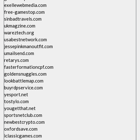
exellewebmedia.com
free-gamestop.com
sinbadtravels.com
ukmagzine.com
wareztech.org
usabestnetwork.com
jessepinkmanoutfit.com
umailsend.com
retarys.com
fasterformationcpf.com
goldensnuggles.com
lookbattlemap.com
buyrdpservice.com
yesport.net
tostylo.com
yougetthat.net
sportsnetclub.com
newbestcrypto.com
oxfordsave.com
iclassicgames.com