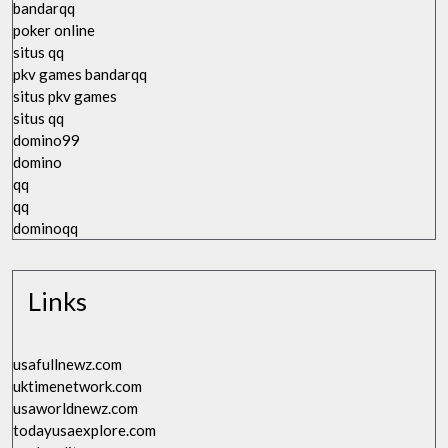
bandarqq
poker online
situs qq
pkv games bandarqq
situs pkv games
situs qq
domino99
domino
qq
qq
dominoqq
Links
usafullnewz.com
uktimenetwork.com
usaworldnewz.com
todayusaexplore.com