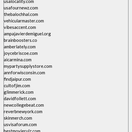
usalocality.com
usafournewz.com
thebalochhal.com
vehicularmaster.com
vibesaccent.com
ampajavierdemiguel.org
brainboosters.co
amberlately.com
joycebriscoe.com
aicarmina.com
mypartysupplystore.com
annforwisconsin.com
findjaipur.com
cultofjim.com
glimmerick.com
davidfollett.com
newcollegebeat.com
reverbnewyork.com
skinmerch.com
usvisaforum.com
bestmovierulz.com