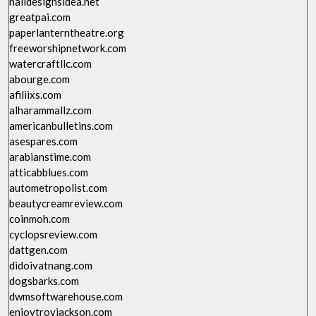
naildesignsidea.net
greatpai.com
paperlanterntheatre.org
freeworshipnetwork.com
watercraftllc.com
abourge.com
afiliixs.com
alharammallz.com
americanbulletins.com
asespares.com
arabianstime.com
atticabblues.com
autometropolist.com
beautycreamreview.com
coinmoh.com
cyclopsreview.com
dattgen.com
didoivatnang.com
dogsbarks.com
dwmsoftwarehouse.com
enjoytroyjackson.com