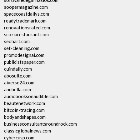
softwaredegimnasios.com
soopermagazine.com
spacecoastdailys.com
readytrademark.com
renovationsrated.com
scoziarestaurant.com
seohart.com
set-cleaning.com
promodesignai.com
publicistspaper.com
quindaily.com
abosulte.com
aiverse24.com
anubella.com
audiobooksonaudible.com
beautenetwork.com
bitcoin-tracing.com
bodyandshapes.com
businessconsultantsroundrock.com
classicglobalnews.com
cybercusp.com