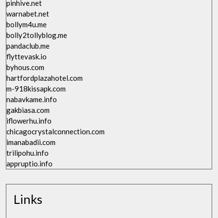
pinhive.net
warnabet.net
bollym4u.me
bolly2tollyblog.me
pandaclub.me
flyttevask.io
byhous.com
hartfordplazahotel.com
m-918kissapk.com
nabavkame.info
gakbiasa.com
iflowerhu.info
chicagocrystalconnection.com
imanabadii.com
trilipohu.info
appruptio.info
Links