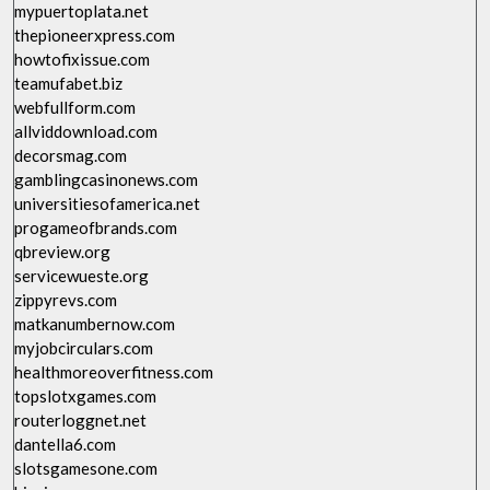
mypuertoplata.net
thepioneerxpress.com
howtofixissue.com
teamufabet.biz
webfullform.com
allviddownload.com
decorsmag.com
gamblingcasinonews.com
universitiesofamerica.net
progameofbrands.com
qbreview.org
servicewueste.org
zippyrevs.com
matkanumbernow.com
myjobcirculars.com
healthmoreoverfitness.com
topslotxgames.com
routerloggnet.net
dantella6.com
slotsgamesone.com