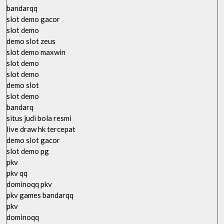
bandarqq
slot demo gacor
slot demo
demo slot zeus
slot demo maxwin
slot demo
slot demo
demo slot
slot demo
bandarq
situs judi bola resmi
live draw hk tercepat
demo slot gacor
slot demo pg
pkv
pkv qq
dominoqq pkv
pkv games bandarqq
pkv
dominoqq