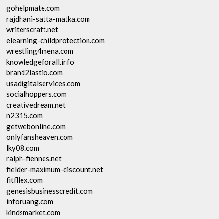
gohelpmate.com
rajdhani-satta-matka.com
writerscraft.net
elearning-childprotection.com
wrestling4mena.com
knowledgeforall.info
brand2lastio.com
usadigitalservices.com
socialhoppers.com
creativedream.net
n2315.com
getwebonline.com
onlyfansheaven.com
lky08.com
ralph-fiennes.net
fielder-maximum-discount.net
fitfllex.com
genesisbusinesscredit.com
inforuang.com
kindsmarket.com