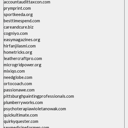
accountaudittaxcon.com
prymprint.com
sportkeeda.org
besttimespend.com
careandcure.biz
cogniyo.com
easymagazines.org
hirfanjilasmi.com
hometricks.org
leathercraftpro.com
microgridpower.org
mixiqo.com
needglobe.com
ortocoach.com
passionawe.com
pittsburghpaintingprofessionals.com
plumberryworks.com
psychoterapiawioletanowak.com
quickultimate.com
quirkyquester.com
sexmedicineformen.com