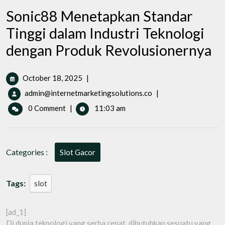
Sonic88 Menetapkan Standar
Tinggi dalam Industri Teknologi
dengan Produk Revolusionernya
October
October 18, 2025
|
18,
Sonic88
admin@internetmarketingsolutions.co
|
2025
Menetapkan
0 Comment
|
11:03 am
Standar
Tinggi
dalam
Industri
Categories :
Slot Gacor
Teknologi
dengan
Produk
Tags:
slot
Revolusionernya
[ad_1]
Di dunia teknologi yang serba cepat, dibutuhkan sesuatu yang