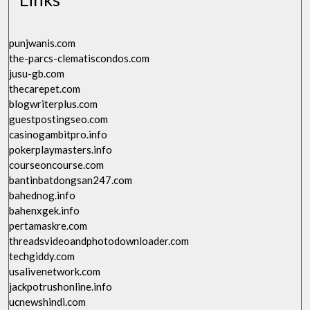
punjwanis.com
the-parcs-clematiscondos.com
jusu-gb.com
thecarepet.com
blogwriterplus.com
guestpostingseo.com
casinogambitpro.info
pokerplaymasters.info
courseoncourse.com
bantinbatdongsan247.com
bahednog.info
bahenxgek.info
pertamaskre.com
threadsvideoandphotodownloader.com
techgiddy.com
usalivenetwork.com
jackpotrushonline.info
ucnewshindi.com