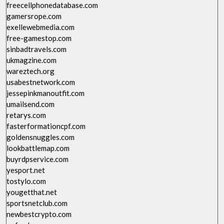
freecellphonedatabase.com
gamersrope.com
exellewebmedia.com
free-gamestop.com
sinbadtravels.com
ukmagzine.com
wareztech.org
usabestnetwork.com
jessepinkmanoutfit.com
umailsend.com
retarys.com
fasterformationcpf.com
goldensnuggles.com
lookbattlemap.com
buyrdpservice.com
yesport.net
tostylo.com
yougetthat.net
sportsnetclub.com
newbestcrypto.com