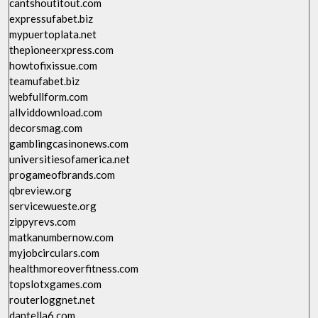
cantshoutitout.com
expressufabet.biz
mypuertoplata.net
thepioneerxpress.com
howtofixissue.com
teamufabet.biz
webfullform.com
allviddownload.com
decorsmag.com
gamblingcasinonews.com
universitiesofamerica.net
progameofbrands.com
qbreview.org
servicewueste.org
zippyrevs.com
matkanumbernow.com
myjobcirculars.com
healthmoreoverfitness.com
topslotxgames.com
routerloggnet.net
dantella6.com