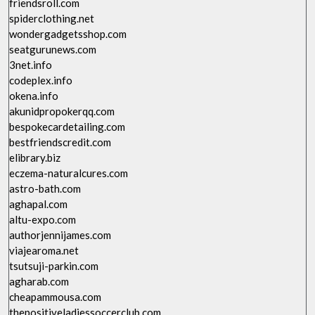
friendsroll.com
spiderclothing.net
wondergadgetsshop.com
seatgurunews.com
3net.info
codeplex.info
okena.info
akunidpropokerqq.com
bespokecardetailing.com
bestfriendscredit.com
elibrary.biz
eczema-naturalcures.com
astro-bath.com
aghapal.com
altu-expo.com
authorjennijames.com
viajearoma.net
tsutsuji-parkin.com
agharab.com
cheapammousa.com
thepositiveladiessoccerclub.com