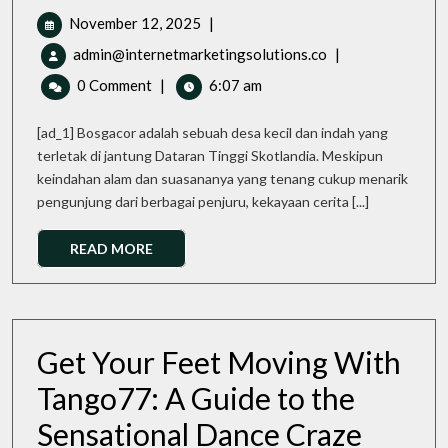
Cerita
November
November 12, 2025
|
Rakyat
12,
Menjelajahi
admin@internetmarketingsolutions.co
|
2025
Cerita
dan
0 Comment
|
6:07 am
Rakyat
Legenda
dan
[ad_1] Bosgacor adalah sebuah desa kecil dan indah yang
Legenda
Sekitar
terletak di jantung Dataran Tinggi Skotlandia. Meskipun
Sekitar
keindahan alam dan suasananya yang tenang cukup menarik
Bosgacor
Bosgacor
pengunjung dari berbagai penjuru, kekayaan cerita [...]
READ
READ MORE
MORE
Get Your Feet Moving With
Tango77: A Guide to the
Get
Sensational Dance Craze