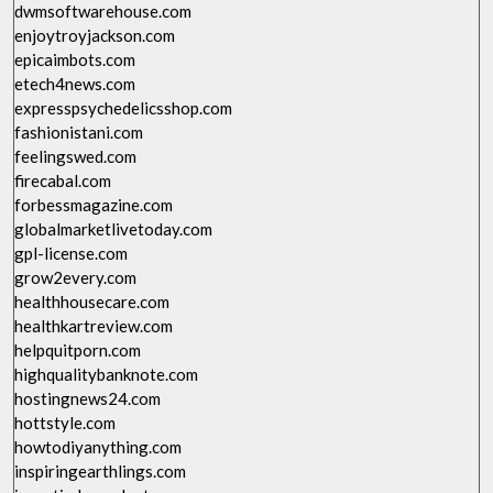
dwmsoftwarehouse.com
enjoytroyjackson.com
epicaimbots.com
etech4news.com
expresspsychedelicsshop.com
fashionistani.com
feelingswed.com
firecabal.com
forbessmagazine.com
globalmarketlivetoday.com
gpl-license.com
grow2every.com
healthhousecare.com
healthkartreview.com
helpquitporn.com
highqualitybanknote.com
hostingnews24.com
hottstyle.com
howtodiyanything.com
inspiringearthlings.com