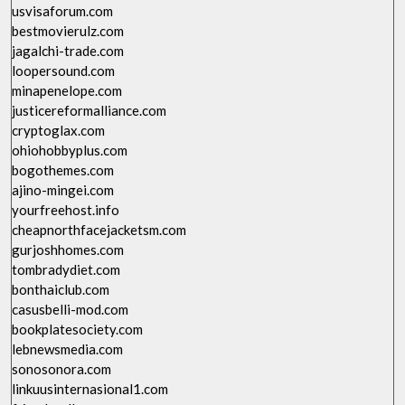
usvisaforum.com
bestmovierulz.com
jagalchi-trade.com
loopersound.com
minapenelope.com
justicereformalliance.com
cryptoglax.com
ohiohobbyplus.com
bogothemes.com
ajino-mingei.com
yourfreehost.info
cheapnorthfacejacketsm.com
gurjoshhomes.com
tombradydiet.com
bonthaiclub.com
casusbelli-mod.com
bookplatesociety.com
lebnewsmedia.com
sonosonora.com
linkuusinternasional1.com