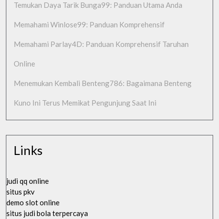
Temukan Daya Tarik Bunga99: Panduan Utama Anda
Memahami Winlose99: Panduan Komprehensif
Memahami Parlay4D: Panduan Komprehensif Taruhan
Online
Menemukan Kembali Benteng786: Bagaimana Benteng
Kuno Ini Terus Memikat Pengunjung Saat Ini
Links
judi qq online
situs pkv
demo slot online
situs judi bola terpercaya