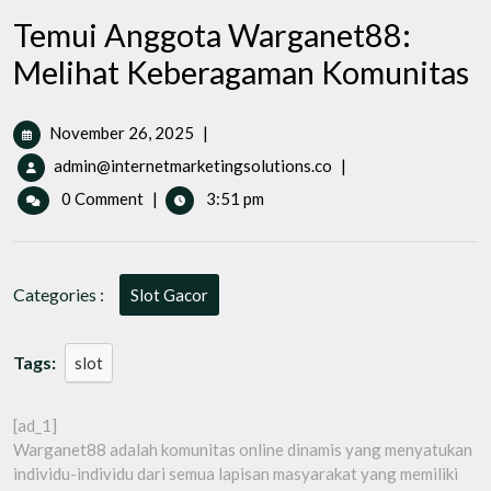
Temui Anggota Warganet88:
Melihat Keberagaman Komunitas
November
November 26, 2025
|
26,
Temui
admin@internetmarketingsolutions.co
|
2025
Anggota
0 Comment
|
3:51 pm
Warganet88:
Melihat
Keberagaman
Komunitas
Categories :
Slot Gacor
Tags:
slot
[ad_1]
Warganet88 adalah komunitas online dinamis yang menyatukan
individu-individu dari semua lapisan masyarakat yang memiliki