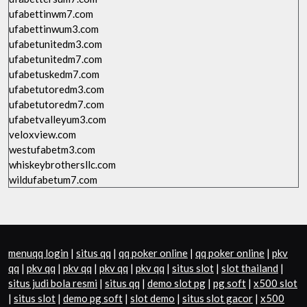
ufabettinwm7.com
ufabettinwum3.com
ufabetunitedm3.com
ufabetunitedm7.com
ufabetuskedm7.com
ufabetutoredm3.com
ufabetutoredm7.com
ufabetvalleyum3.com
veloxview.com
westufabetm3.com
whiskeybrothersllc.com
wildufabetum7.com
menuqq login
|
situs qq
|
qq poker online
|
qq poker online
|
pkv
qq
|
pkv qq
|
pkv qq
|
pkv qq
|
pkv qq
|
situs slot
|
slot thailand
|
situs judi bola resmi
|
situs qq
|
demo slot pg
|
pg soft
|
x500 slot
|
situs slot
|
demo pg soft
|
slot demo
|
situs slot gacor
|
x500