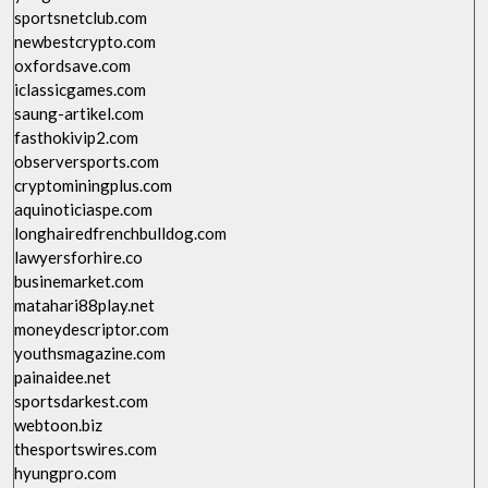
sportsnetclub.com
newbestcrypto.com
oxfordsave.com
iclassicgames.com
saung-artikel.com
fasthokivip2.com
observersports.com
cryptominingplus.com
aquinoticiaspe.com
longhairedfrenchbulldog.com
lawyersforhire.co
businemarket.com
matahari88play.net
moneydescriptor.com
youthsmagazine.com
painaidee.net
sportsdarkest.com
webtoon.biz
thesportswires.com
hyungpro.com