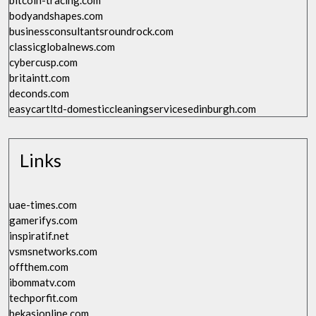
bitcoin-tracing.com
bodyandshapes.com
businessconsultantsroundrock.com
classicglobalnews.com
cybercusp.com
britaintt.com
deconds.com
easycartltd-domesticcleaningservicesedinburgh.com
Links
uae-times.com
gamerifys.com
inspiratif.net
vsmsnetworks.com
offthem.com
ibommatv.com
techporfit.com
bekasionline.com