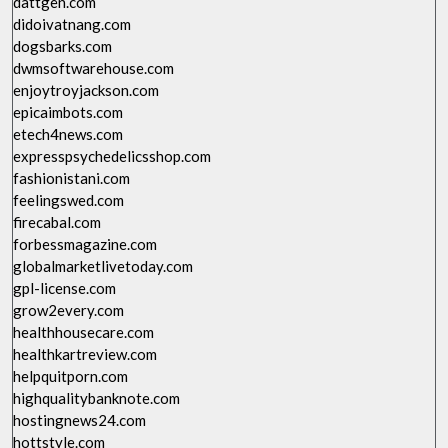
dattgen.com
didoivatnang.com
dogsbarks.com
dwmsoftwarehouse.com
enjoytroyjackson.com
epicaimbots.com
etech4news.com
expresspsychedelicsshop.com
fashionistani.com
feelingswed.com
firecabal.com
forbessmagazine.com
globalmarketlivetoday.com
gpl-license.com
grow2every.com
healthhousecare.com
healthkartreview.com
helpquitporn.com
highqualitybanknote.com
hostingnews24.com
hottstyle.com