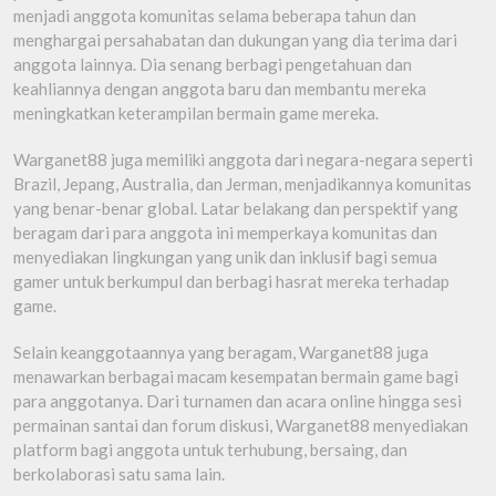
menjadi anggota komunitas selama beberapa tahun dan
menghargai persahabatan dan dukungan yang dia terima dari
anggota lainnya. Dia senang berbagi pengetahuan dan
keahliannya dengan anggota baru dan membantu mereka
meningkatkan keterampilan bermain game mereka.
Warganet88 juga memiliki anggota dari negara-negara seperti
Brazil, Jepang, Australia, dan Jerman, menjadikannya komunitas
yang benar-benar global. Latar belakang dan perspektif yang
beragam dari para anggota ini memperkaya komunitas dan
menyediakan lingkungan yang unik dan inklusif bagi semua
gamer untuk berkumpul dan berbagi hasrat mereka terhadap
game.
Selain keanggotaannya yang beragam, Warganet88 juga
menawarkan berbagai macam kesempatan bermain game bagi
para anggotanya. Dari turnamen dan acara online hingga sesi
permainan santai dan forum diskusi, Warganet88 menyediakan
platform bagi anggota untuk terhubung, bersaing, dan
berkolaborasi satu sama lain.