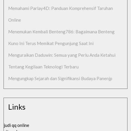
Memahami Parlay4D: Panduan Komprehensif Taruhan
Online
Menemukan Kembali Benteng786: Bagaimana Benteng
Kuno Ini Terus Memikat Pengunjung Saat Ini
Menguraikan Daduwin: Semua yang Perlu Anda Ketahui
Tentang Kegilaan Teknologi Terbaru
Mengungkap Sejarah dan Signifikansi Budaya Panenjp
Links
judi qq online