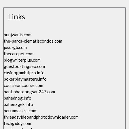
Links
punjwanis.com
the-parcs-clematiscondos.com
jusu-gb.com
thecarepet.com
blogwriterplus.com
guestpostingseo.com
casinogambitpro.info
pokerplaymasters.info
courseoncourse.com
bantinbatdongsan247.com
bahednog.info
bahenxgek.info
pertamaskre.com
threadsvideoandphotodownloader.com
techgiddy.com