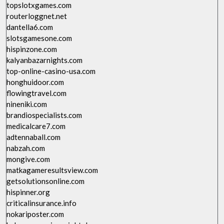
topslotxgames.com
routerloggnet.net
dantella6.com
slotsgamesone.com
hispinzone.com
kalyanbazarnights.com
top-online-casino-usa.com
honghuidoor.com
flowingtravel.com
nineniki.com
brandiospecialists.com
medicalcare7.com
adtennaball.com
nabzah.com
mongive.com
matkagameresultsview.com
getsolutionsonline.com
hispinner.org
criticalinsurance.info
nokariposter.com