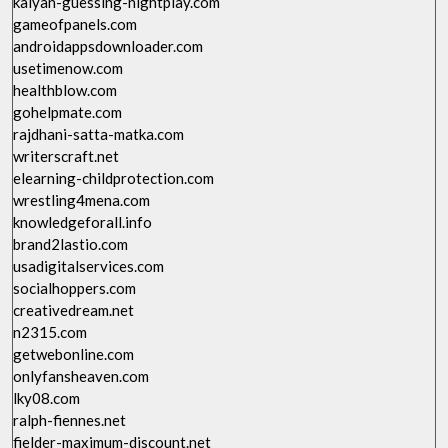
kalyan-guessing-nightplay.com
gameofpanels.com
androidappsdownloader.com
usetimenow.com
healthblow.com
gohelpmate.com
rajdhani-satta-matka.com
writerscraft.net
elearning-childprotection.com
wrestling4mena.com
knowledgeforall.info
brand2lastio.com
usadigitalservices.com
socialhoppers.com
creativedream.net
n2315.com
getwebonline.com
onlyfansheaven.com
lky08.com
ralph-fiennes.net
fielder-maximum-discount.net