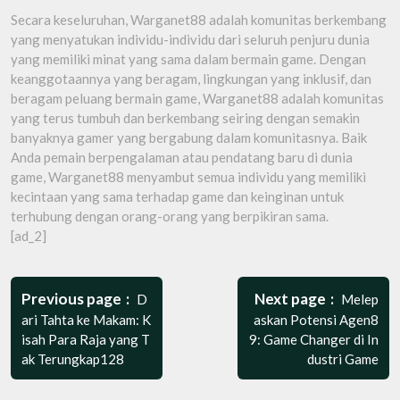
Secara keseluruhan, Warganet88 adalah komunitas berkembang
yang menyatukan individu-individu dari seluruh penjuru dunia
yang memiliki minat yang sama dalam bermain game. Dengan
keanggotaannya yang beragam, lingkungan yang inklusif, dan
beragam peluang bermain game, Warganet88 adalah komunitas
yang terus tumbuh dan berkembang seiring dengan semakin
banyaknya gamer yang bergabung dalam komunitasnya. Baik
Anda pemain berpengalaman atau pendatang baru di dunia
game, Warganet88 menyambut semua individu yang memiliki
kecintaan yang sama terhadap game dan keinginan untuk
terhubung dengan orang-orang yang berpikiran sama.
[ad_2]
Post
navigation
Previous page
Next page
D
Melep
ari Tahta ke Makam: K
askan Potensi Agen8
isah Para Raja yang T
9: Game Changer di In
ak Terungkap128
dustri Game