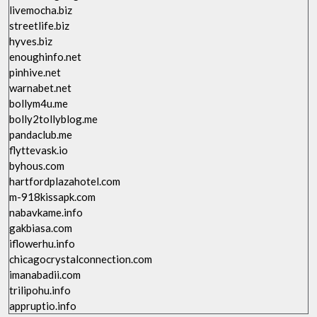
livemocha.biz
streetlife.biz
hyves.biz
enoughinfo.net
pinhive.net
warnabet.net
bollym4u.me
bolly2tollyblog.me
pandaclub.me
flyttevask.io
byhous.com
hartfordplazahotel.com
m-918kissapk.com
nabavkame.info
gakbiasa.com
iflowerhu.info
chicagocrystalconnection.com
imanabadii.com
trilipohu.info
appruptio.info