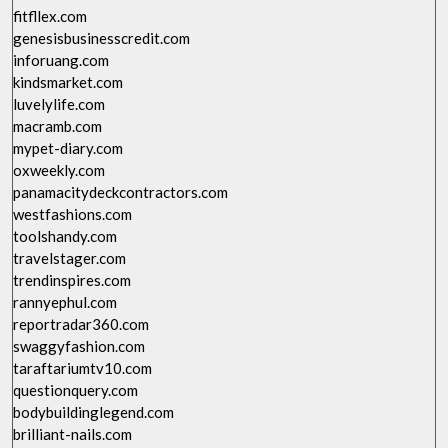
fitfllex.com
genesisbusinesscredit.com
inforuang.com
kindsmarket.com
luvelylife.com
macramb.com
mypet-diary.com
oxweekly.com
panamacitydeckcontractors.com
westfashions.com
toolshandy.com
travelstager.com
trendinspires.com
rannyephul.com
reportradar360.com
swaggyfashion.com
taraftariumtv10.com
questionquery.com
bodybuildinglegend.com
brilliant-nails.com