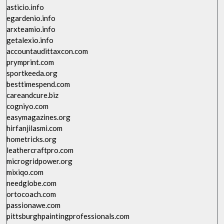
asticio.info
egardenio.info
arxteamio.info
getalexio.info
accountaudittaxcon.com
prymprint.com
sportkeeda.org
besttimespend.com
careandcure.biz
cogniyo.com
easymagazines.org
hirfanjilasmi.com
hometricks.org
leathercraftpro.com
microgridpower.org
mixiqo.com
needglobe.com
ortocoach.com
passionawe.com
pittsburghpaintingprofessionals.com