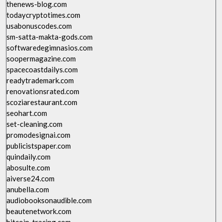
thenews-blog.com
todaycryptotimes.com
usabonuscodes.com
sm-satta-makta-gods.com
softwaredegimnasios.com
soopermagazine.com
spacecoastdailys.com
readytrademark.com
renovationsrated.com
scoziarestaurant.com
seohart.com
set-cleaning.com
promodesignai.com
publicistspaper.com
quindaily.com
abosulte.com
aiverse24.com
anubella.com
audiobooksonaudible.com
beautenetwork.com