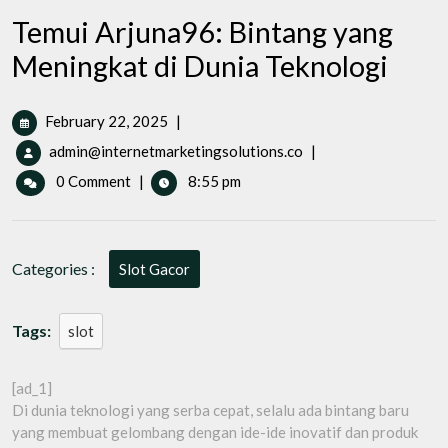
Temui Arjuna96: Bintang yang
Meningkat di Dunia Teknologi
February
February 22, 2025
|
22,
Temui
admin@internetmarketingsolutions.co
|
2025
Arjuna96:
0 Comment
|
8:55 pm
Bintang
yang
Meningkat
di
Categories :
Slot Gacor
Dunia
Teknologi
Tags:
slot
[ad_1]
Di dunia teknologi yang serba cepat, selalu ada bintang baru
yang membuat gelombang dengan ide-ide inovatif dan produk