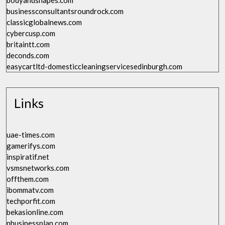
bodyandshapes.com
businessconsultantsroundrock.com
classicglobalnews.com
cybercusp.com
britaintt.com
deconds.com
easycartltd-domesticcleaningservicesedinburgh.com
Links
uae-times.com
gamerifys.com
inspiratif.net
vsmsnetworks.com
offthem.com
ibommatv.com
techporfit.com
bekasionline.com
nbusinessplan.com