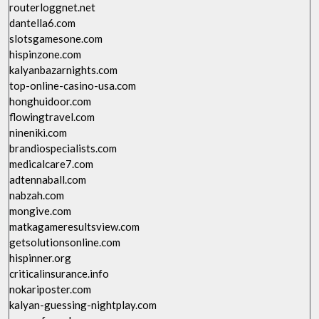
routerloggnet.net
dantella6.com
slotsgamesone.com
hispinzone.com
kalyanbazarnights.com
top-online-casino-usa.com
honghuidoor.com
flowingtravel.com
nineniki.com
brandiospecialists.com
medicalcare7.com
adtennaball.com
nabzah.com
mongive.com
matkagameresultsview.com
getsolutionsonline.com
hispinner.org
criticalinsurance.info
nokariposter.com
kalyan-guessing-nightplay.com