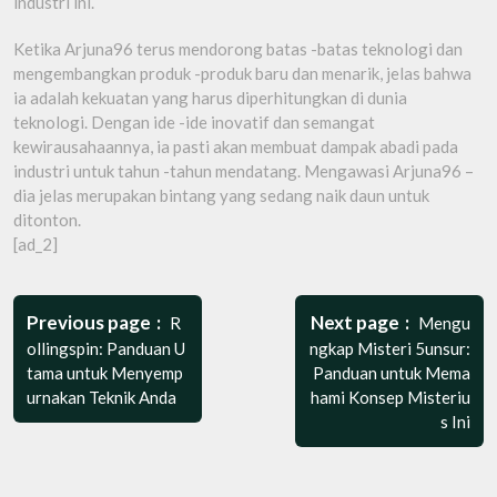
industri ini.
Ketika Arjuna96 terus mendorong batas -batas teknologi dan
mengembangkan produk -produk baru dan menarik, jelas bahwa
ia adalah kekuatan yang harus diperhitungkan di dunia
teknologi. Dengan ide -ide inovatif dan semangat
kewirausahaannya, ia pasti akan membuat dampak abadi pada
industri untuk tahun -tahun mendatang. Mengawasi Arjuna96 –
dia jelas merupakan bintang yang sedang naik daun untuk
ditonton.
[ad_2]
Post
navigation
Previous page
Next page
R
Mengu
ollingspin: Panduan U
ngkap Misteri 5unsur:
tama untuk Menyemp
Panduan untuk Mema
urnakan Teknik Anda
hami Konsep Misteriu
s Ini