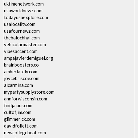
uktimenetwork.com
usaworldnewz.com
todayusaexplore.com
usalocality.com
usafournewz.com
thebalochhal.com
vehicularmaster.com
vibesaccent.com
ampajavierdemiguel.org
brainboosters.co
amberlately.com
joycebriscoe.com
aicarmina.com
mypartysupplystore.com
annforwisconsin.com
findjaipur.com
cultofjim.com
glimmerick.com
davidfollett.com
newcollegebeat.com