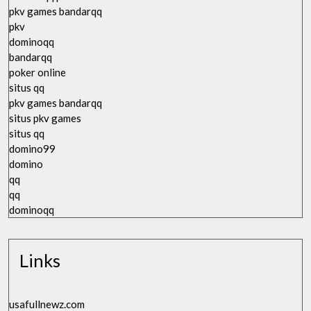
pkv games bandarqq
pkv
dominoqq
bandarqq
poker online
situs qq
pkv games bandarqq
situs pkv games
situs qq
domino99
domino
qq
qq
dominoqq
Links
usafullnewz.com