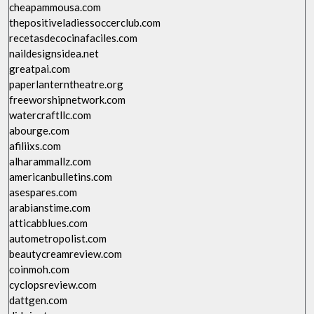
cheapammousa.com
thepositiveladiessoccerclub.com
recetasdecocinafaciles.com
naildesignsidea.net
greatpai.com
paperlanterntheatre.org
freeworshipnetwork.com
watercraftllc.com
abourge.com
afiliixs.com
alharammallz.com
americanbulletins.com
asespares.com
arabianstime.com
atticabblues.com
autometropolist.com
beautycreamreview.com
coinmoh.com
cyclopsreview.com
dattgen.com