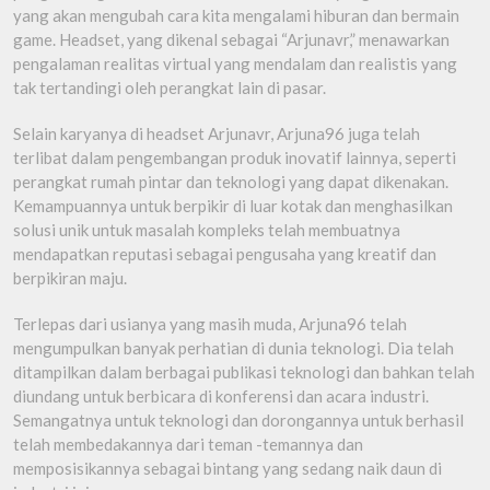
yang akan mengubah cara kita mengalami hiburan dan bermain
game. Headset, yang dikenal sebagai “Arjunavr,” menawarkan
pengalaman realitas virtual yang mendalam dan realistis yang
tak tertandingi oleh perangkat lain di pasar.
Selain karyanya di headset Arjunavr, Arjuna96 juga telah
terlibat dalam pengembangan produk inovatif lainnya, seperti
perangkat rumah pintar dan teknologi yang dapat dikenakan.
Kemampuannya untuk berpikir di luar kotak dan menghasilkan
solusi unik untuk masalah kompleks telah membuatnya
mendapatkan reputasi sebagai pengusaha yang kreatif dan
berpikiran maju.
Terlepas dari usianya yang masih muda, Arjuna96 telah
mengumpulkan banyak perhatian di dunia teknologi. Dia telah
ditampilkan dalam berbagai publikasi teknologi dan bahkan telah
diundang untuk berbicara di konferensi dan acara industri.
Semangatnya untuk teknologi dan dorongannya untuk berhasil
telah membedakannya dari teman -temannya dan
memposisikannya sebagai bintang yang sedang naik daun di