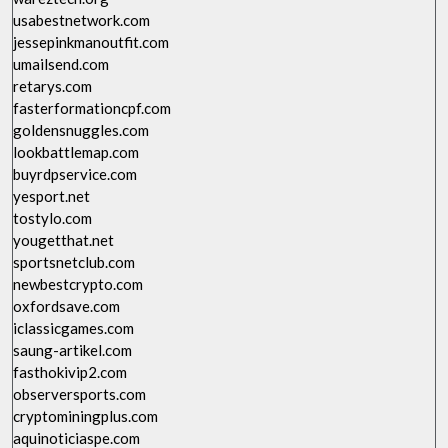
usabestnetwork.com
jessepinkmanoutfit.com
umailsend.com
retarys.com
fasterformationcpf.com
goldensnuggles.com
lookbattlemap.com
buyrdpservice.com
yesport.net
tostylo.com
yougetthat.net
sportsnetclub.com
newbestcrypto.com
oxfordsave.com
iclassicgames.com
saung-artikel.com
fasthokivip2.com
observersports.com
cryptominingplus.com
aquinoticiaspe.com