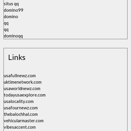
situs qq
domino99
domino
qq
qq
dominoqq
Links
usafullnewz.com
uktimenetwork.com
usaworldnewz.com
todayusaexplore.com
usalocality.com
usafournewz.com
thebalochhal.com
vehicularmaster.com
vibesaccent.com