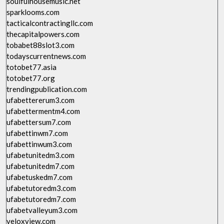
soulfulhousemusic.net
sparklooms.com
tacticalcontractingllc.com
thecapitalpowers.com
tobabet88slot3.com
todayscurrentnews.com
totobet77.asia
totobet77.org
trendingpublication.com
ufabettererum3.com
ufabettermentm4.com
ufabettersum7.com
ufabettinwm7.com
ufabettinwum3.com
ufabetunitedm3.com
ufabetunitedm7.com
ufabetuskedm7.com
ufabetutoredm3.com
ufabetutoredm7.com
ufabetvalleyum3.com
veloxview.com