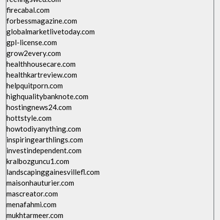
firecabal.com
forbessmagazine.com
globalmarketlivetoday.com
gpl-license.com
grow2every.com
healthhousecare.com
healthkartreview.com
helpquitporn.com
highqualitybanknote.com
hostingnews24.com
hottstyle.com
howtodiyanything.com
inspiringearthlings.com
investindependent.com
kralbozguncu1.com
landscapinggainesvillefl.com
maisonhauturier.com
mascreator.com
menafahmi.com
mukhtarmeer.com