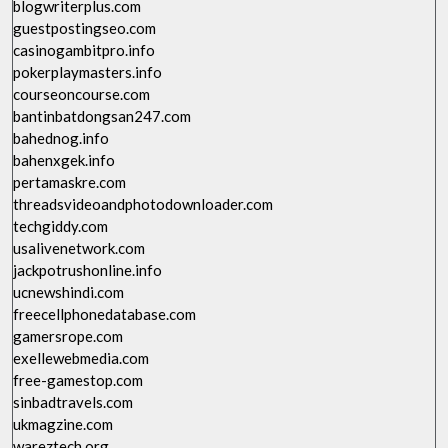
blogwriterplus.com
guestpostingseo.com
casinogambitpro.info
pokerplaymasters.info
courseoncourse.com
bantinbatdongsan247.com
bahednog.info
bahenxgek.info
pertamaskre.com
threadsvideoandphotodownloader.com
techgiddy.com
usalivenetwork.com
jackpotrushonline.info
ucnewshindi.com
freecellphonedatabase.com
gamersrope.com
exellewebmedia.com
free-gamestop.com
sinbadtravels.com
ukmagzine.com
wareztech.org