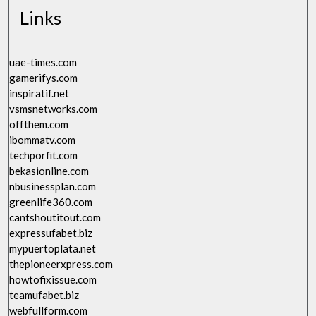
Links
uae-times.com
gamerifys.com
inspiratif.net
vsmsnetworks.com
offthem.com
ibommatv.com
techporfit.com
bekasionline.com
nbusinessplan.com
greenlife360.com
cantshoutitout.com
expressufabet.biz
mypuertoplata.net
thepioneerxpress.com
howtofixissue.com
teamufabet.biz
webfullform.com