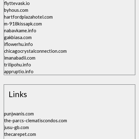
flyttevask.io
byhous.com
hartfordplazahotel.com
m-918kissapk.com
nabavkame.info
gakbiasa.com
iflowerhu.info
chicagocrystalconnection.com
imanabadii.com
trilipohu.info
appruptio.info
Links
punjwanis.com
the-parcs-clematiscondos.com
jusu-gb.com
thecarepet.com