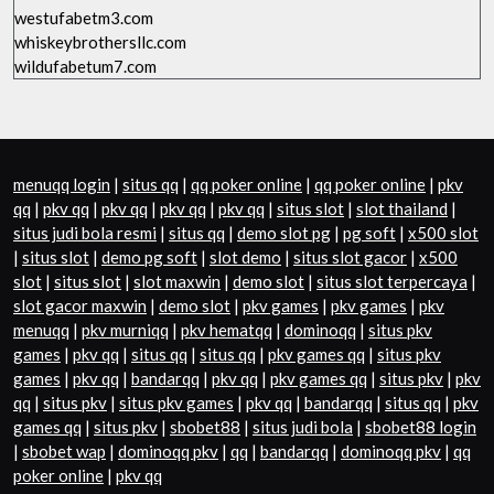
westufabetm3.com
whiskeybrothersllc.com
wildufabetum7.com
menuqq login
|
situs qq
|
qq poker online
|
qq poker online
|
pkv
qq
|
pkv qq
|
pkv qq
|
pkv qq
|
pkv qq
|
situs slot
|
slot thailand
|
situs judi bola resmi
|
situs qq
|
demo slot pg
|
pg soft
|
x500 slot
|
situs slot
|
demo pg soft
|
slot demo
|
situs slot gacor
|
x500
slot
|
situs slot
|
slot maxwin
|
demo slot
|
situs slot terpercaya
|
slot gacor maxwin
|
demo slot
|
pkv games
|
pkv games
|
pkv
menuqq
|
pkv murniqq
|
pkv hematqq
|
dominoqq
|
situs pkv
games
|
pkv qq
|
situs qq
|
situs qq
|
pkv games qq
|
situs pkv
games
|
pkv qq
|
bandarqq
|
pkv qq
|
pkv games qq
|
situs pkv
|
pkv
qq
|
situs pkv
|
situs pkv games
|
pkv qq
|
bandarqq
|
situs qq
|
pkv
games qq
|
situs pkv
|
sbobet88
|
situs judi bola
|
sbobet88 login
|
sbobet wap
|
dominoqq pkv
|
qq
|
bandarqq
|
dominoqq pkv
|
qq
poker online
|
pkv qq