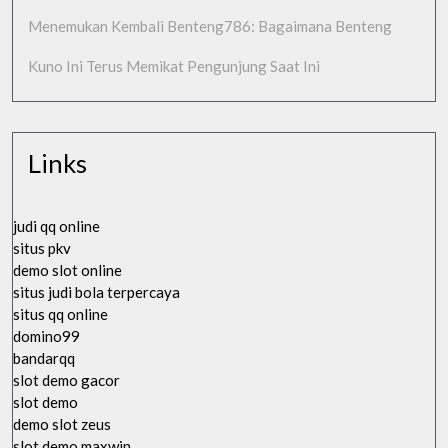
Menemukan Kembali Benteng786: Bagaimana Benteng
Kuno Ini Terus Memikat Pengunjung Saat Ini
Links
judi qq online
situs pkv
demo slot online
situs judi bola terpercaya
situs qq online
domino99
bandarqq
slot demo gacor
slot demo
demo slot zeus
slot demo maxwin