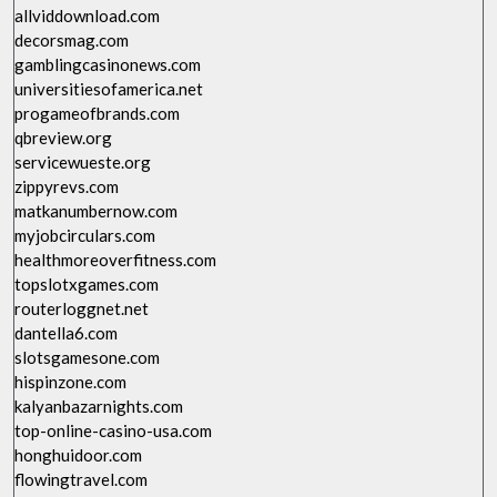
allviddownload.com
decorsmag.com
gamblingcasinonews.com
universitiesofamerica.net
progameofbrands.com
qbreview.org
servicewueste.org
zippyrevs.com
matkanumbernow.com
myjobcirculars.com
healthmoreoverfitness.com
topslotxgames.com
routerloggnet.net
dantella6.com
slotsgamesone.com
hispinzone.com
kalyanbazarnights.com
top-online-casino-usa.com
honghuidoor.com
flowingtravel.com