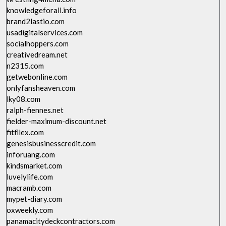
knowledgeforall.info
brand2lastio.com
usadigitalservices.com
socialhoppers.com
creativedream.net
n2315.com
getwebonline.com
onlyfansheaven.com
lky08.com
ralph-fiennes.net
fielder-maximum-discount.net
fitfllex.com
genesisbusinesscredit.com
inforuang.com
kindsmarket.com
luvelylife.com
macramb.com
mypet-diary.com
oxweekly.com
panamacitydeckcontractors.com