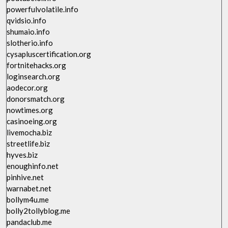
powerfulvolatile.info
qvidsio.info
shumaio.info
slotherio.info
cysapluscertification.org
fortnitehacks.org
loginsearch.org
aodecor.org
donorsmatch.org
nowtimes.org
casinoeing.org
livemocha.biz
streetlife.biz
hyves.biz
enoughinfo.net
pinhive.net
warnabet.net
bollym4u.me
bolly2tollyblog.me
pandaclub.me