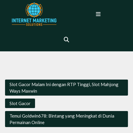
Skip
to
Open
content
Menu
Slot Gacor Malam Ini dengan RTP Tinggi, Slot Mahjong
Ways Maxwin
Slot Gacor
Temui Goldwin678: Bintang yang Meningkat di Dunia
Permainan Online