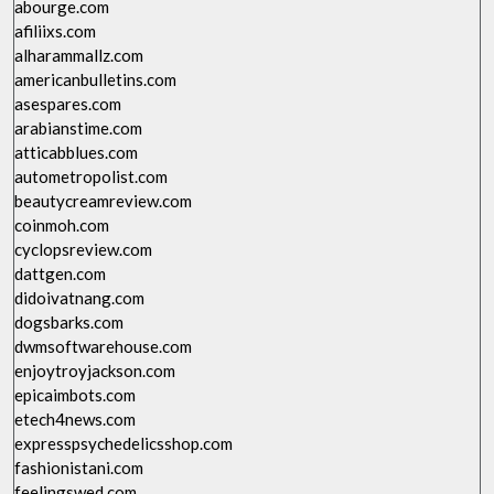
abourge.com
afiliixs.com
alharammallz.com
americanbulletins.com
asespares.com
arabianstime.com
atticabblues.com
autometropolist.com
beautycreamreview.com
coinmoh.com
cyclopsreview.com
dattgen.com
didoivatnang.com
dogsbarks.com
dwmsoftwarehouse.com
enjoytroyjackson.com
epicaimbots.com
etech4news.com
expresspsychedelicsshop.com
fashionistani.com
feelingswed.com