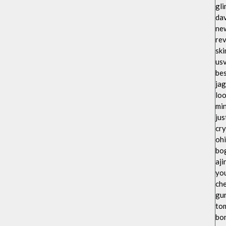
gl
dav
ne
re
sk
us
be
jag
lo
mi
jus
cr
oh
bo
aj
you
ch
gu
to
bo