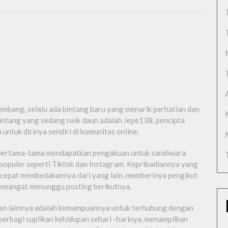
Jepe138:
Bintang
yang
Meningkat
di
Dunia
Pembuatan
Konten
Online
embang, selalu ada bintang baru yang menarik perhatian dan
bintang yang sedang naik daun adalah Jepe138, pencipta
ntuk dirinya sendiri di komunitas online.
, pertama-tama mendapatkan pengakuan untuk sandiwara
l populer seperti Tiktok dan Instagram. Kepribadiannya yang
 cepat membedakannya dari yang lain, memberinya pengikut
emangat menunggu posting berikutnya.
en lainnya adalah kemampuannya untuk terhubung dengan
a berbagi cuplikan kehidupan sehari -harinya, menampilkan