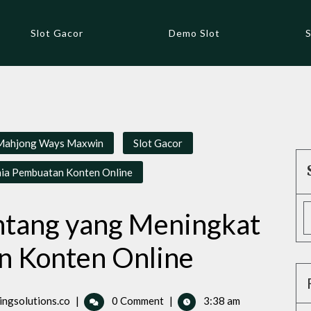
Slot Gacor
Demo Slot
S
t Mahjong Ways Maxwin
Slot Gacor
nia Pembuatan Konten Online
ntang yang Meningkat
n Konten Online
Temui
ngsolutions.co
|
0 Comment
|
3:38 am