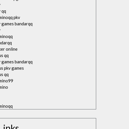
v
 qq
minoqq pkv
v games bandarqq
v
minoqq
ndarqq
er online
us qq
v games bandarqq
us pkv games
us qq
mino99
mino
minoqq
Links