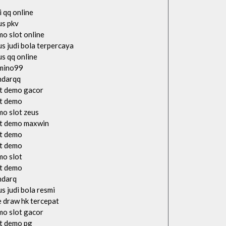
i qq online
us pkv
o slot online
us judi bola terpercaya
us qq online
mino99
ndarqq
ot demo gacor
ot demo
o slot zeus
ot demo maxwin
ot demo
ot demo
mo slot
ot demo
ndarq
us judi bola resmi
e draw hk tercepat
mo slot gacor
ot demo pg