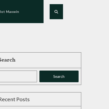
lot Maxwin
Search
Search
Recent Posts