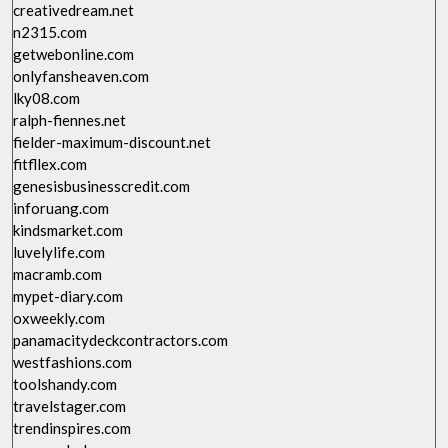
creativedream.net
n2315.com
getwebonline.com
onlyfansheaven.com
lky08.com
ralph-fiennes.net
fielder-maximum-discount.net
fitfllex.com
genesisbusinesscredit.com
inforuang.com
kindsmarket.com
luvelylife.com
macramb.com
mypet-diary.com
oxweekly.com
panamacitydeckcontractors.com
westfashions.com
toolshandy.com
travelstager.com
trendinspires.com