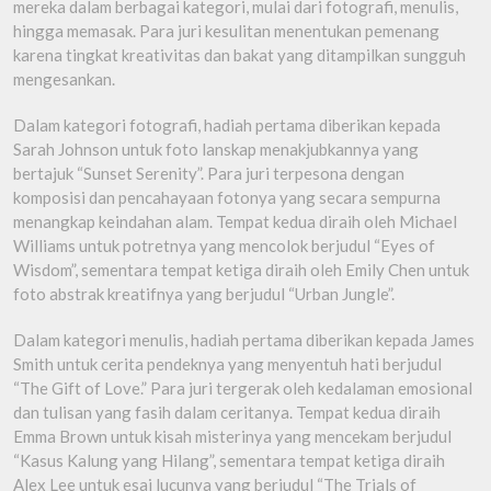
mereka dalam berbagai kategori, mulai dari fotografi, menulis,
hingga memasak. Para juri kesulitan menentukan pemenang
karena tingkat kreativitas dan bakat yang ditampilkan sungguh
mengesankan.
Dalam kategori fotografi, hadiah pertama diberikan kepada
Sarah Johnson untuk foto lanskap menakjubkannya yang
bertajuk “Sunset Serenity”. Para juri terpesona dengan
komposisi dan pencahayaan fotonya yang secara sempurna
menangkap keindahan alam. Tempat kedua diraih oleh Michael
Williams untuk potretnya yang mencolok berjudul “Eyes of
Wisdom”, sementara tempat ketiga diraih oleh Emily Chen untuk
foto abstrak kreatifnya yang berjudul “Urban Jungle”.
Dalam kategori menulis, hadiah pertama diberikan kepada James
Smith untuk cerita pendeknya yang menyentuh hati berjudul
“The Gift of Love.” Para juri tergerak oleh kedalaman emosional
dan tulisan yang fasih dalam ceritanya. Tempat kedua diraih
Emma Brown untuk kisah misterinya yang mencekam berjudul
“Kasus Kalung yang Hilang”, sementara tempat ketiga diraih
Alex Lee untuk esai lucunya yang berjudul “The Trials of