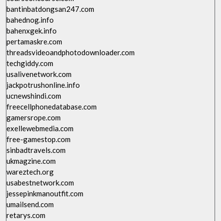
bantinbatdongsan247.com
bahednog.info
bahenxgek.info
pertamaskre.com
threadsvideoandphotodownloader.com
techgiddy.com
usalivenetwork.com
jackpotrushonline.info
ucnewshindi.com
freecellphonedatabase.com
gamersrope.com
exellewebmedia.com
free-gamestop.com
sinbadtravels.com
ukmagzine.com
wareztech.org
usabestnetwork.com
jessepinkmanoutfit.com
umailsend.com
retarys.com