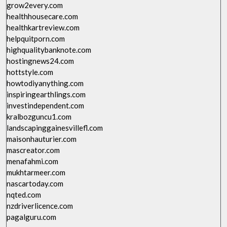
grow2every.com
healthhousecare.com
healthkartreview.com
helpquitporn.com
highqualitybanknote.com
hostingnews24.com
hottstyle.com
howtodiyanything.com
inspiringearthlings.com
investindependent.com
kralbozguncu1.com
landscapinggainesvillefl.com
maisonhauturier.com
mascreator.com
menafahmi.com
mukhtarmeer.com
nascartoday.com
nqted.com
nzdriverlicence.com
pagalguru.com