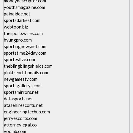
moneydescriptor.com
youthsmagazine.com
painaidee.net
sportsdarkest.com
webtoon.biz
thesportswires.com
hyungpro.com
sportingnewsnet.com
sportstime24day.com
sporteslive.com
theblingblingshields.com
pinkfrenchtipnails.com
newgamestv.com
sportsgallerys.com
sportsmirrors.net
datasports.net
atasehirescortu.net
engineeringtechub.com
jerryescorts.com
attorneylegal.co
voomb.com