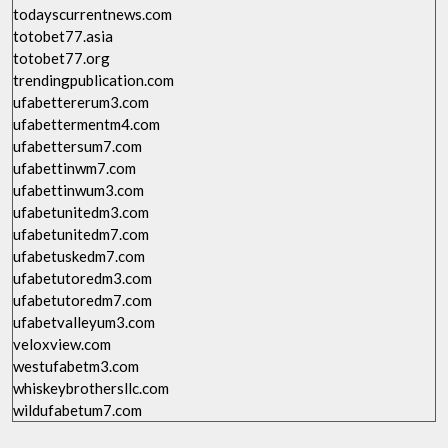
todayscurrentnews.com
totobet77.asia
totobet77.org
trendingpublication.com
ufabettererum3.com
ufabettermentm4.com
ufabettersum7.com
ufabettinwm7.com
ufabettinwum3.com
ufabetunitedm3.com
ufabetunitedm7.com
ufabetuskedm7.com
ufabetutoredm3.com
ufabetutoredm7.com
ufabetvalleyum3.com
veloxview.com
westufabetm3.com
whiskeybrothersllc.com
wildufabetum7.com