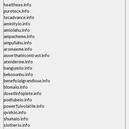
healthexe.info
puretecx.info
tecadvance.info
aminityio.info
amiolahu.info
ampacheme.info
ampullahu.info
aromaxme.info
asserthatecontrast.info
atenderme.info
bangumiio.info
bekosunhu.info
beneficialgrandiose.info
blomaio.info
dosellinfoplete.info
podtubeio.info
powerfulvolatile.info
qvidsio.info
shumaio.info
slotherio.info