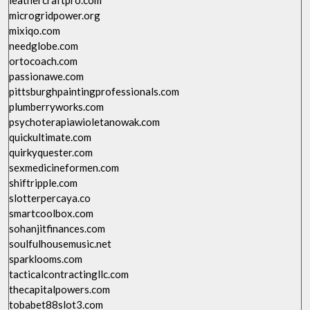
leathercraftpro.com
microgridpower.org
mixiqo.com
needglobe.com
ortocoach.com
passionawe.com
pittsburghpaintingprofessionals.com
plumberryworks.com
psychoterapiawioletanowak.com
quickultimate.com
quirkyquester.com
sexmedicineformen.com
shiftripple.com
slotterpercaya.co
smartcoolbox.com
sohanjitfinances.com
soulfulhousemusic.net
sparklooms.com
tacticalcontractingllc.com
thecapitalpowers.com
tobabet88slot3.com