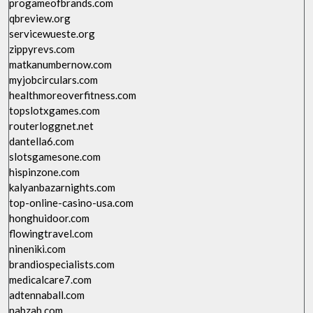
progameofbrands.com
qbreview.org
servicewueste.org
zippyrevs.com
matkanumbernow.com
myjobcirculars.com
healthmoreoverfitness.com
topslotxgames.com
routerloggnet.net
dantella6.com
slotsgamesone.com
hispinzone.com
kalyanbazarnights.com
top-online-casino-usa.com
honghuidoor.com
flowingtravel.com
nineniki.com
brandiospecialists.com
medicalcare7.com
adtennaball.com
nabzah.com