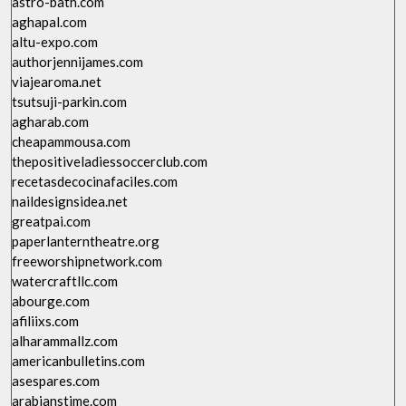
astro-bath.com
aghapal.com
altu-expo.com
authorjennijames.com
viajearoma.net
tsutsuji-parkin.com
agharab.com
cheapammousa.com
thepositiveladiessoccerclub.com
recetasdecocinafaciles.com
naildesignsidea.net
greatpai.com
paperlanterntheatre.org
freeworshipnetwork.com
watercraftllc.com
abourge.com
afiliixs.com
alharammallz.com
americanbulletins.com
asespares.com
arabianstime.com