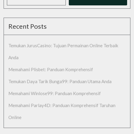
Recent Posts
Temukan JurusCasino: Tujuan Permainan Online Terbaik
Anda
Memahami Plisbet: Panduan Komprehensif
Temukan Daya Tarik Bunga99: Panduan Utama Anda
Memahami Winlose99: Panduan Komprehensif
Memahami Parlay4D: Panduan Komprehensif Taruhan
Online