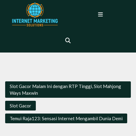
Skip
to
Open
content
Menu
Slot Gacor Malam Ini dengan RTP Tinggi, Slot Mahjong
Ways Maxwin
Slot Gacor
Temui Raja123: Sensasi Internet Mengambil Dunia Demi