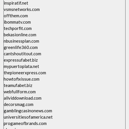
inspiratif.net
vsmsnetworks.com
offthem.com
ibommatv.com
techporfit.com
bekasionline.com
nbusinessplan.com
greenlife360.com
cantshoutitout.com
expressufabet.biz
mypuertoplata.net
thepioneerxpress.com
howtofixissue.com
teamufabet.biz
webfullform.com
allviddownload.com
decorsmag.com
gamblingcasinonews.com
universitiesofamerica.net
progameofbrands.com