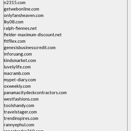
n2315.com
getwebonline.com
onlyfansheaven.com
lky08.com
ralph-fiennes.net
fielder-maximum-discount.net
fitfllex.com
genesisbusinesscredit.com
inforuang.com
kindsmarket.com
luvelylife.com
macramb.com
mypet-diary.com
oxweekly.com
panamacitydeckcontractors.com
westfashions.com
toolshandy.com
travelstager.com
trendinspires.com
rannyephul.com