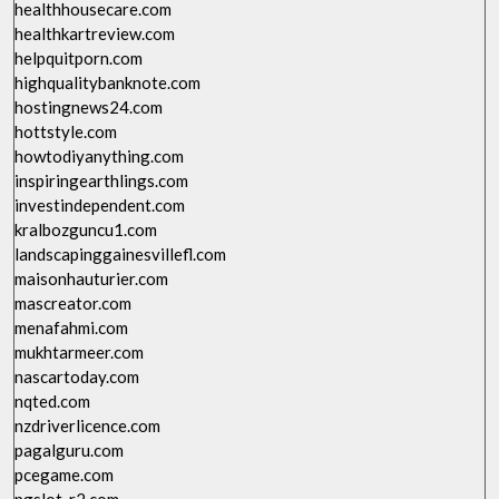
healthhousecare.com
healthkartreview.com
helpquitporn.com
highqualitybanknote.com
hostingnews24.com
hottstyle.com
howtodiyanything.com
inspiringearthlings.com
investindependent.com
kralbozguncu1.com
landscapinggainesvillefl.com
maisonhauturier.com
mascreator.com
menafahmi.com
mukhtarmeer.com
nascartoday.com
nqted.com
nzdriverlicence.com
pagalguru.com
pcegame.com