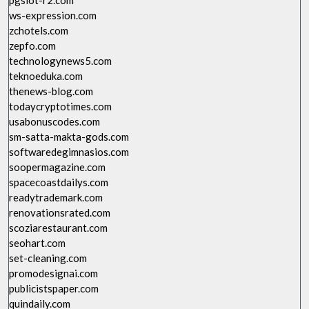
pgslot-r2.com
ws-expression.com
zchotels.com
zepfo.com
technologynews5.com
teknoeduka.com
thenews-blog.com
todaycryptotimes.com
usabonuscodes.com
sm-satta-makta-gods.com
softwaredegimnasios.com
soopermagazine.com
spacecoastdailys.com
readytrademark.com
renovationsrated.com
scoziarestaurant.com
seohart.com
set-cleaning.com
promodesignai.com
publicistspaper.com
quindaily.com