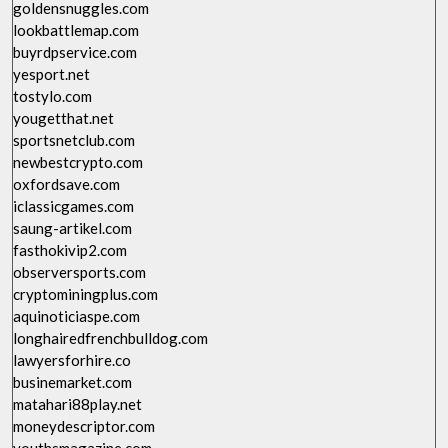
goldensnuggles.com
lookbattlemap.com
buyrdpservice.com
yesport.net
tostylo.com
yougetthat.net
sportsnetclub.com
newbestcrypto.com
oxfordsave.com
iclassicgames.com
saung-artikel.com
fasthokivip2.com
observersports.com
cryptominingplus.com
aquinoticiaspe.com
longhairedfrenchbulldog.com
lawyersforhire.co
businemarket.com
matahari88play.net
moneydescriptor.com