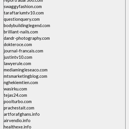
reportradar360.com
swaggyfashion.com
taraftariumtv10.com
questionquery.com
bodybuildinglegend.com
brilliant-nails.com
dandr-photography.com
dokteroce.com
journal-francais.com
justintv10.com
lawyerule.com
mediamingleseaco.com
mtsmarketingblog.com
nghekiemtien.com
wasirku.com
tejas24.com
poolturbo.com
prachestait.com
artforafghans.info
airvendio.info
healthexe.info