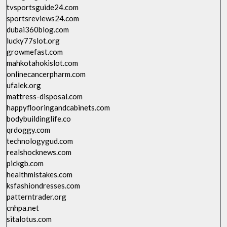
tvsportsguide24.com
sportsreviews24.com
dubai360blog.com
lucky77slot.org
growmefast.com
mahkotahokislot.com
onlinecancerpharm.com
ufalek.org
mattress-disposal.com
happyflooringandcabinets.com
bodybuildinglife.co
qrdoggy.com
technologygud.com
realshocknews.com
pickgb.com
healthmistakes.com
ksfashiondresses.com
patterntrader.org
cnhpa.net
sitalotus.com