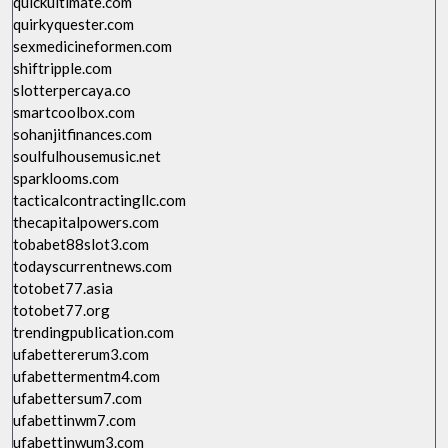
quickultimate.com
quirkyquester.com
sexmedicineformen.com
shiftripple.com
slotterpercaya.co
smartcoolbox.com
sohanjitfinances.com
soulfulhousemusic.net
sparklooms.com
tacticalcontractingllc.com
thecapitalpowers.com
tobabet88slot3.com
todayscurrentnews.com
totobet77.asia
totobet77.org
trendingpublication.com
ufabettererum3.com
ufabettermentm4.com
ufabettersum7.com
ufabettinwm7.com
ufabettinwum3.com