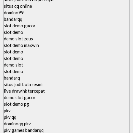
situs qq online
domino99
bandarqq
slot demo gacor
slot demo
demo slot zeus
slot demo maxwin
slot demo
slot demo
demo slot
slot demo
bandarq
situs judi bola resmi
live draw hk tercepat
demo slot gacor
slot demo pg
pkv
pkv qq
dominoqq pkv
pkv games bandarqq