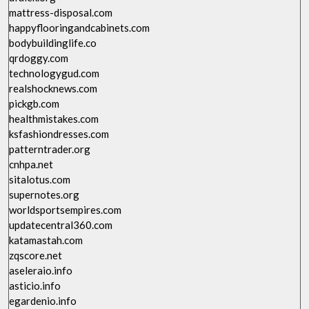
mattress-disposal.com
happyflooringandcabinets.com
bodybuildinglife.co
qrdoggy.com
technologygud.com
realshocknews.com
pickgb.com
healthmistakes.com
ksfashiondresses.com
patterntrader.org
cnhpa.net
sitalotus.com
supernotes.org
worldsportsempires.com
updatecentral360.com
katamastah.com
zqscore.net
aseleraio.info
asticio.info
egardenio.info