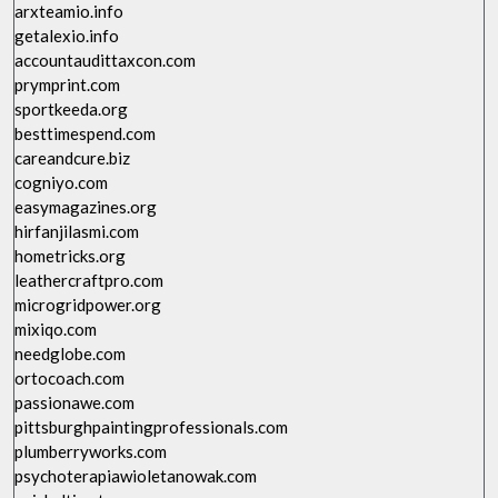
arxteamio.info
getalexio.info
accountaudittaxcon.com
prymprint.com
sportkeeda.org
besttimespend.com
careandcure.biz
cogniyo.com
easymagazines.org
hirfanjilasmi.com
hometricks.org
leathercraftpro.com
microgridpower.org
mixiqo.com
needglobe.com
ortocoach.com
passionawe.com
pittsburghpaintingprofessionals.com
plumberryworks.com
psychoterapiawioletanowak.com