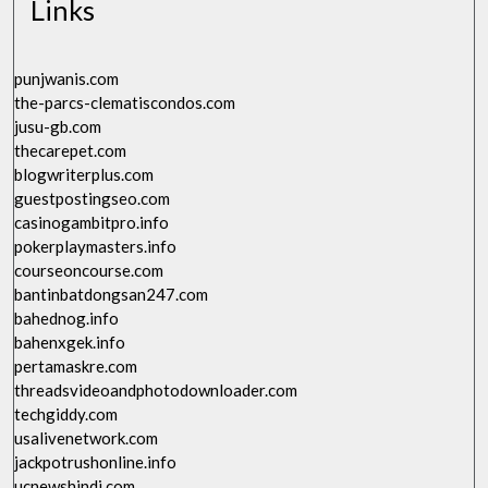
Links
punjwanis.com
the-parcs-clematiscondos.com
jusu-gb.com
thecarepet.com
blogwriterplus.com
guestpostingseo.com
casinogambitpro.info
pokerplaymasters.info
courseoncourse.com
bantinbatdongsan247.com
bahednog.info
bahenxgek.info
pertamaskre.com
threadsvideoandphotodownloader.com
techgiddy.com
usalivenetwork.com
jackpotrushonline.info
ucnewshindi.com