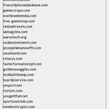
freecellphonedatabase.com
gamersrope.com
exellewebmedia.com
free-gamestop.com
sinbadtravels.com
ukmagzine.com
wareztech.org
usabestnetwork.com
jessepinkmanoutfit.com
umailsend.com
retarys.com
fasterformationcpf.com
goldensnuggles.com
lookbattlemap.com
buyrdpservice.com
yesport.net
tostylo.com
yougetthat.net
sportsnetclub.com
newbestcrypto.com