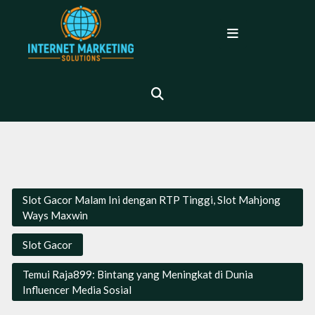
Skip
to
Open
content
Menu
Slot Gacor Malam Ini dengan RTP Tinggi, Slot Mahjong
Ways Maxwin
Slot Gacor
Temui Raja899: Bintang yang Meningkat di Dunia
Influencer Media Sosial