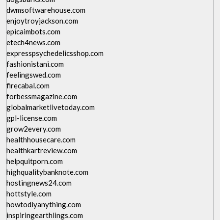
dwmsoftwarehouse.com
enjoytroyjackson.com
epicaimbots.com
etech4news.com
expresspsychedelicsshop.com
fashionistani.com
feelingswed.com
firecabal.com
forbessmagazine.com
globalmarketlivetoday.com
gpl-license.com
grow2every.com
healthhousecare.com
healthkartreview.com
helpquitporn.com
highqualitybanknote.com
hostingnews24.com
hottstyle.com
howtodiyanything.com
inspiringearthlings.com