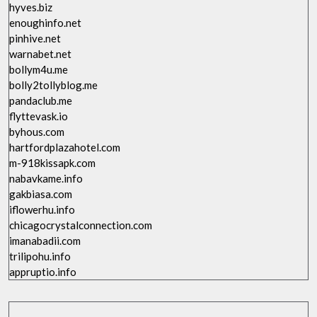
hyves.biz
enoughinfo.net
pinhive.net
warnabet.net
bollym4u.me
bolly2tollyblog.me
pandaclub.me
flyttevask.io
byhous.com
hartfordplazahotel.com
m-918kissapk.com
nabavkame.info
gakbiasa.com
iflowerhu.info
chicagocrystalconnection.com
imanabadii.com
trilipohu.info
appruptio.info