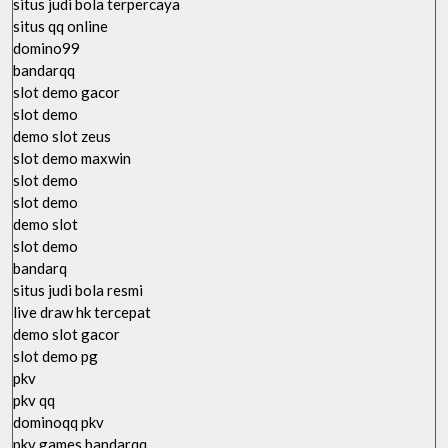
situs judi bola terpercaya
situs qq online
domino99
bandarqq
slot demo gacor
slot demo
demo slot zeus
slot demo maxwin
slot demo
slot demo
demo slot
slot demo
bandarq
situs judi bola resmi
live draw hk tercepat
demo slot gacor
slot demo pg
pkv
pkv qq
dominoqq pkv
pkv games bandarqq