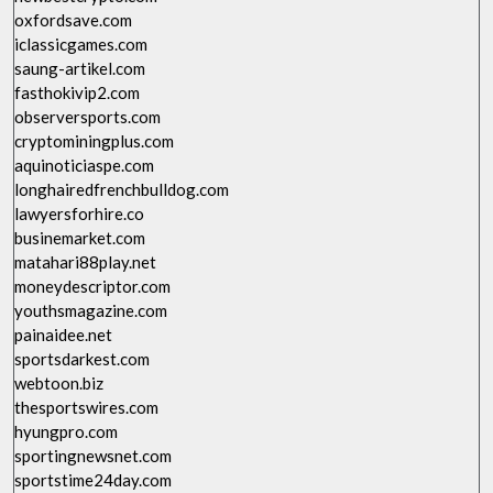
oxfordsave.com
iclassicgames.com
saung-artikel.com
fasthokivip2.com
observersports.com
cryptominingplus.com
aquinoticiaspe.com
longhairedfrenchbulldog.com
lawyersforhire.co
businemarket.com
matahari88play.net
moneydescriptor.com
youthsmagazine.com
painaidee.net
sportsdarkest.com
webtoon.biz
thesportswires.com
hyungpro.com
sportingnewsnet.com
sportstime24day.com