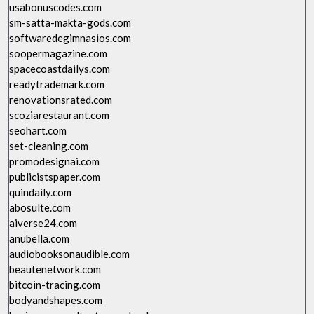
usabonuscodes.com
sm-satta-makta-gods.com
softwaredegimnasios.com
soopermagazine.com
spacecoastdailys.com
readytrademark.com
renovationsrated.com
scoziarestaurant.com
seohart.com
set-cleaning.com
promodesignai.com
publicistspaper.com
quindaily.com
abosulte.com
aiverse24.com
anubella.com
audiobooksonaudible.com
beautenetwork.com
bitcoin-tracing.com
bodyandshapes.com