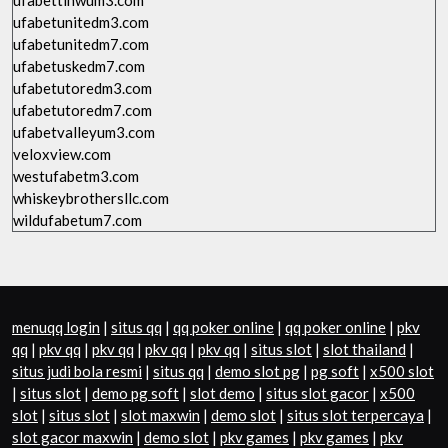
ufabettinwum3.com
ufabetunitedm3.com
ufabetunitedm7.com
ufabetuskedm7.com
ufabetutoredm3.com
ufabetutoredm7.com
ufabetvalleyum3.com
veloxview.com
westufabetm3.com
whiskeybrothersllc.com
wildufabetum7.com
menuqq login
|
situs qq
|
qq poker online
|
qq poker online
|
pkv
qq
|
pkv qq
|
pkv qq
|
pkv qq
|
pkv qq
|
situs slot
|
slot thailand
|
situs judi bola resmi
|
situs qq
|
demo slot pg
|
pg soft
|
x500 slot
|
situs slot
|
demo pg soft
|
slot demo
|
situs slot gacor
|
x500
slot
|
situs slot
|
slot maxwin
|
demo slot
|
situs slot terpercaya
|
slot gacor maxwin
|
demo slot
|
pkv games
|
pkv games
|
pkv