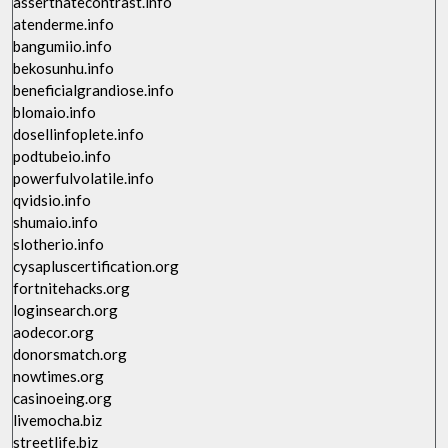
asserthatecontrast.info
atenderme.info
bangumiio.info
bekosunhu.info
beneficialgrandiose.info
blomaio.info
dosellinfoplete.info
podtubeio.info
powerfulvolatile.info
qvidsio.info
shumaio.info
slotherio.info
cysapluscertification.org
fortnitehacks.org
loginsearch.org
aodecor.org
donorsmatch.org
nowtimes.org
casinoeing.org
livemocha.biz
streetlife.biz