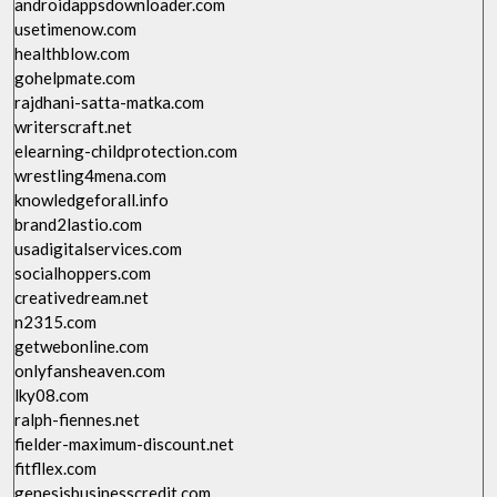
androidappsdownloader.com
usetimenow.com
healthblow.com
gohelpmate.com
rajdhani-satta-matka.com
writerscraft.net
elearning-childprotection.com
wrestling4mena.com
knowledgeforall.info
brand2lastio.com
usadigitalservices.com
socialhoppers.com
creativedream.net
n2315.com
getwebonline.com
onlyfansheaven.com
lky08.com
ralph-fiennes.net
fielder-maximum-discount.net
fitfllex.com
genesisbusinesscredit.com