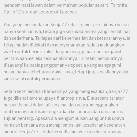
mendominasi lawan dalam permainan populer seperti Fortnite,
Call of Duty, dan League of Legends.
Apa yang membedakan Senja777 dari gamer pro lainnya bukan
hanya keahliannya, tetapi juga kepribadiannya yang rendah hati
dan sederhana. Terlepas dari keberhasilan dan ketenarannya, ia
tetap mudah didekati dan menyenangkan, selalu meluangkan
waktu untuk berinteraksi dengan penggemar dan menjawab
pertanyaan mereka selama alirannya. Ini telah membuatnya
disayangi ke basis penggemar yang setia yang mengagumi
bukan hanya kehebatan game -nya, tetapi juga keasliannya dan
cinta sejati untuk permainan.
Selain keterampilan bermainnya yang mengesankan, Senja777
juga dikenal karena upaya filantropisnya. Dia secara teratur
berpartisipasi dalam aliran amal dan acara, menggunakan
platformnya untuk meningkatkan kesadaran dan dana untuk
tujuan penting. Apakah dia mengumpulkan uang untuk upaya
bantuan bencana atau mempromosikan kesadaran kesehatan
mental, Senja777 selalu bersedia memberikan dukungannya