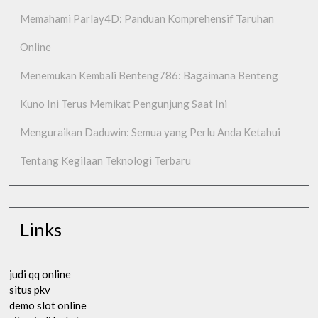
Memahami Parlay4D: Panduan Komprehensif Taruhan
Online
Menemukan Kembali Benteng786: Bagaimana Benteng
Kuno Ini Terus Memikat Pengunjung Saat Ini
Menguraikan Daduwin: Semua yang Perlu Anda Ketahui
Tentang Kegilaan Teknologi Terbaru
Links
judi qq online
situs pkv
demo slot online