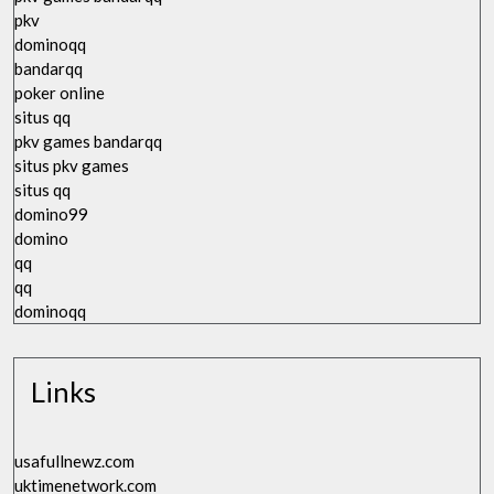
pkv
dominoqq
bandarqq
poker online
situs qq
pkv games bandarqq
situs pkv games
situs qq
domino99
domino
qq
qq
dominoqq
Links
usafullnewz.com
uktimenetwork.com