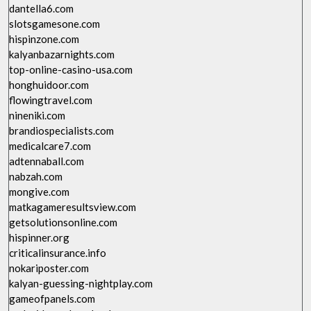
dantella6.com
slotsgamesone.com
hispinzone.com
kalyanbazarnights.com
top-online-casino-usa.com
honghuidoor.com
flowingtravel.com
nineniki.com
brandiospecialists.com
medicalcare7.com
adtennaball.com
nabzah.com
mongive.com
matkagameresultsview.com
getsolutionsonline.com
hispinner.org
criticalinsurance.info
nokariposter.com
kalyan-guessing-nightplay.com
gameofpanels.com