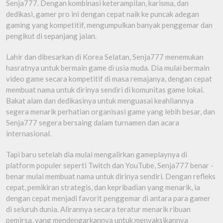
Senja777. Dengan kombinasi keterampilan, karisma, dan
dedikasi, gamer pro ini dengan cepat naik ke puncak adegan
gaming yang kompetitif, mengumpulkan banyak penggemar dan
pengikut di sepanjang jalan.
Lahir dan dibesarkan di Korea Selatan, Senja777 menemukan
hasratnya untuk bermain game di usia muda. Dia mulai bermain
video game secara kompetitif di masa remajanya, dengan cepat
membuat nama untuk dirinya sendiri di komunitas game lokal.
Bakat alam dan dedikasinya untuk menguasai keahliannya
segera menarik perhatian organisasi game yang lebih besar, dan
Senja777 segera bersaing dalam turnamen dan acara
internasional.
Tapi baru setelah dia mulai mengalirkan gameplaynya di
platform populer seperti Twitch dan YouTube, Senja777 benar -
benar mulai membuat nama untuk dirinya sendiri. Dengan refleks
cepat, pemikiran strategis, dan kepribadian yang menarik, ia
dengan cepat menjadi favorit penggemar di antara para gamer
di seluruh dunia. Alirannya secara teratur menarik ribuan
pemirsa, yang mendengarkannya untuk menyaksikannya