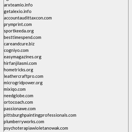
arxteamio.info
getalexio.info
accountaudittaxcon.com
prymprint.com
sportkeeda.org
besttimespend.com
careandcure.biz
cogniyo.com
easymagazines.org
hirfanjilasmi.com
hometricks.org
leathercraftpro.com
microgridpower.org
mixiqo.com
needglobe.com
ortocoach.com
passionawe.com
pittsburghpaintingprofessionals.com
plumberryworks.com
psychoterapiawioletanowak.com