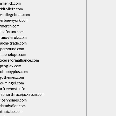
immerick.com
idfollett.com
wcollegebeat.com
verbnewyork.com
inmerch.com
visaforum.com
stmovierulz.com
alchi-trade.com
opersound.com
napenelope.com
ticereformalliance.com
yptoglax.com
iohobbyplus.com
gothemes.com
ino-mingei.com
rfreehost.info
eapnorthfacejacketsm.com
rjoshhomes.com
mbradydiet.com
nthaiclub.com