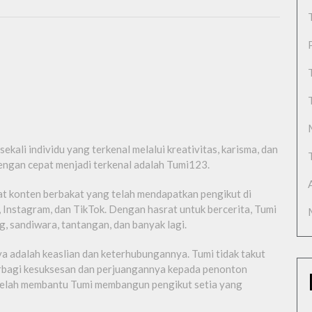
Tumi123:
Bintang
Baru
di
Dunia
Pembuatan
Konten
Online
kali individu yang terkenal melalui kreativitas, karisma, dan
dengan cepat menjadi terkenal adalah Tumi123.
at konten berbakat yang telah mendapatkan pengikut di
 Instagram, dan TikTok. Dengan hasrat untuk bercerita, Tumi
, sandiwara, tantangan, dan banyak lagi.
 adalah keaslian dan keterhubungannya. Tumi tidak takut
berbagi kesuksesan dan perjuangannya kepada penonton
ni telah membantu Tumi membangun pengikut setia yang