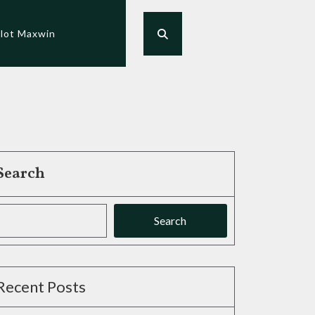
lot Maxwin
Search
Search
Recent Posts