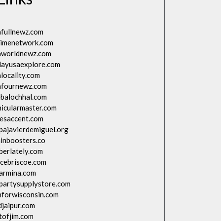
afullnewz.com
timenetwork.com
aworldnewz.com
dayusaexplore.com
locality.com
afournewz.com
ebalochhal.com
hicularmaster.com
besaccent.com
pajavierdemiguel.org
ainboosters.co
berlately.com
ycebriscoe.com
carmina.com
partysupplystore.com
nforwisconsin.com
djaipur.com
tofjim.com