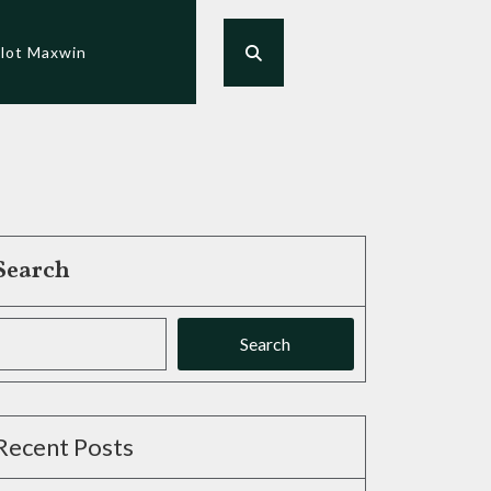
lot Maxwin
Search
Search
Recent Posts