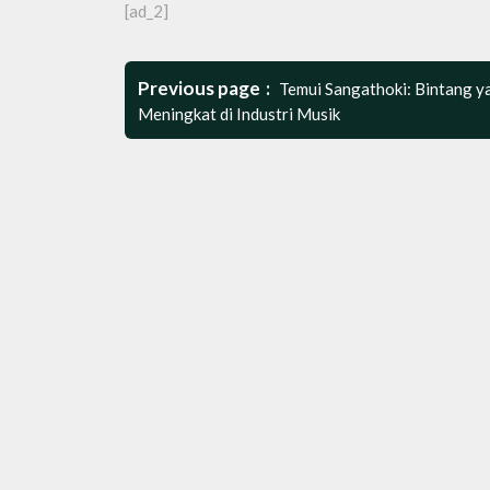
[ad_2]
Post
Previous page
Temui Sangathoki: Bintang y
navigation
Meningkat di Industri Musik