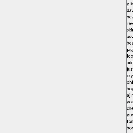
gl
dav
ne
re
sk
us
be
jag
lo
mi
jus
cr
oh
bo
aj
you
ch
gu
to
bo