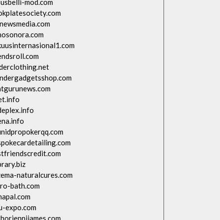
susbelli-mod.com
okplatesociety.com
bnewsmedia.com
nosonora.com
kuusinternasional1.com
endsroll.com
derclothing.net
ndergadgetsshop.com
atgurunews.com
t.info
eplex.info
na.info
unidpropokerqq.com
spokecardetailing.com
tfriendscredit.com
brary.biz
zema-naturalcures.com
tro-bath.com
hapal.com
tu-expo.com
thorjennijames.com