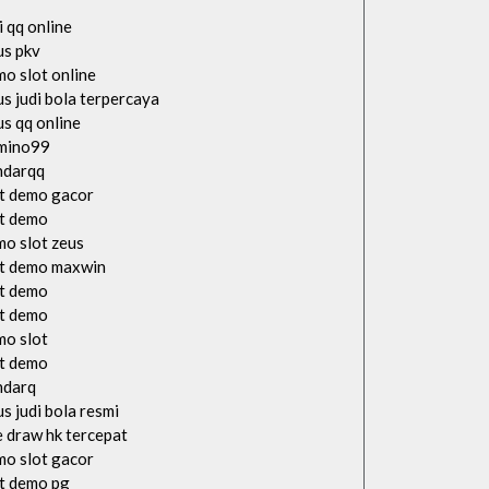
i qq online
us pkv
o slot online
us judi bola terpercaya
us qq online
mino99
ndarqq
ot demo gacor
ot demo
o slot zeus
ot demo maxwin
ot demo
ot demo
mo slot
ot demo
ndarq
us judi bola resmi
e draw hk tercepat
mo slot gacor
ot demo pg