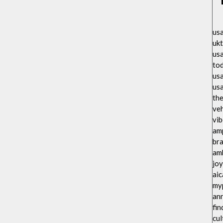
us
uk
us
to
usa
us
th
ve
vi
am
br
am
jo
ai
my
an
fin
cul