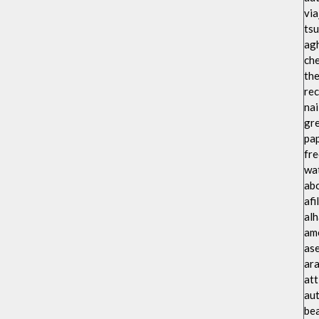
vi
tsu
ag
ch
the
re
nai
gr
pa
fr
wat
ab
afi
al
ame
as
ar
att
au
be