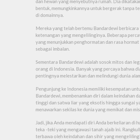
dan hewan yang menyebutnya rumah. Dia dikatakan
bentuk, memungkinkannya untuk bergerak tanpa te
di domainnya.
Mereka yang telah bertemu Bandardewi berbicara 
ketenangan yang mengelilinginya. Beberapa perca
yang menunjukkan penghormatan dan rasa hormat t
sebagai imbalan.
Sementara Bandardewi adalah sosok mitos dan legen
orang di Indonesia. Banyak yang percaya bahwa di
pentingnya melestarikan dan melindungi dunia alam
Pengunjung ke Indonesia memiliki kesempatan untu
Bandardewi, membenamkan diri dalam keindahan da
tinggi dan satwa liar yang eksotis hingga sungai y
menawarkan sekilas ke dunia yang memikat dan mis
Jadi, jika Anda mendapati diri Anda berkeliaran di
teka -teki yang mengawasi tanah ajaib ini. Rangkull
terbawa oleh keindahan dan sihir yang mengeliling