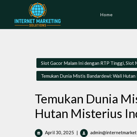
Skip
to
Home
content
Slot Gacor Malam Ini dengan RTP Tinggi, Slo
Temukan Dunia Mistis Bandardewi: Wali Hutan 
Temukan Dunia Mis
Hutan Misterius In
April
April 30, 2025
|
admin@internetmarketi