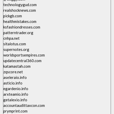
technologygud.com
realshocknews.com
pickgb.com
healthmistakes.com
ksfashiondresses.com
patterntrader.org
cnhpa.net
sitalotus.com
supernotes.org
worldsportsempires.com
updatecentral360.com
katamastah.com
zqscore.net
aseleraio.info
asticio.info
egardenio.info
arxteamio.info
getalexio.info
accountaudittaxcon.com
prymprint.com