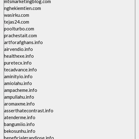
mtsmarketingblog.com
nghekiemtien.com
wasirku.com
tejas24.com
poolturbo.com
prachestait.com
artforafghans.info
airvendio.info
healthexe.info
puretecx.info
tecadvance.info
aminityio.info
amiolahu.info
ampacheme.info
ampullahu.info
aromaxme.info
asserthatecontrast.info
atenderme.info
bangumiio.info
bekosunhu.info
beneficialgrandiose.info