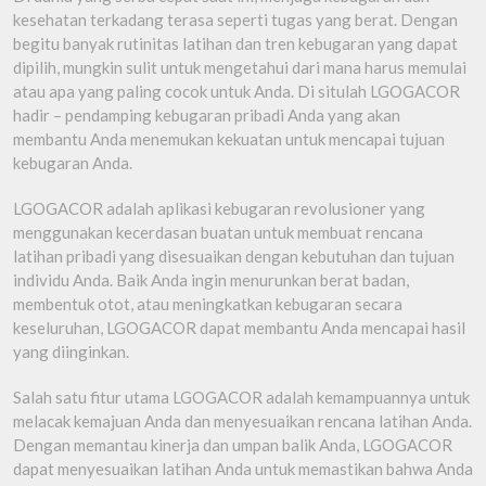
kesehatan terkadang terasa seperti tugas yang berat. Dengan
begitu banyak rutinitas latihan dan tren kebugaran yang dapat
dipilih, mungkin sulit untuk mengetahui dari mana harus memulai
atau apa yang paling cocok untuk Anda. Di situlah LGOGACOR
hadir – pendamping kebugaran pribadi Anda yang akan
membantu Anda menemukan kekuatan untuk mencapai tujuan
kebugaran Anda.
LGOGACOR adalah aplikasi kebugaran revolusioner yang
menggunakan kecerdasan buatan untuk membuat rencana
latihan pribadi yang disesuaikan dengan kebutuhan dan tujuan
individu Anda. Baik Anda ingin menurunkan berat badan,
membentuk otot, atau meningkatkan kebugaran secara
keseluruhan, LGOGACOR dapat membantu Anda mencapai hasil
yang diinginkan.
Salah satu fitur utama LGOGACOR adalah kemampuannya untuk
melacak kemajuan Anda dan menyesuaikan rencana latihan Anda.
Dengan memantau kinerja dan umpan balik Anda, LGOGACOR
dapat menyesuaikan latihan Anda untuk memastikan bahwa Anda