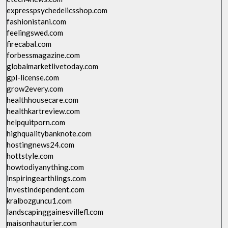
expresspsychedelicsshop.com
fashionistani.com
feelingswed.com
firecabal.com
forbessmagazine.com
globalmarketlivetoday.com
gpl-license.com
grow2every.com
healthhousecare.com
healthkartreview.com
helpquitporn.com
highqualitybanknote.com
hostingnews24.com
hottstyle.com
howtodiyanything.com
inspiringearthlings.com
investindependent.com
kralbozguncu1.com
landscapinggainesvillefl.com
maisonhauturier.com