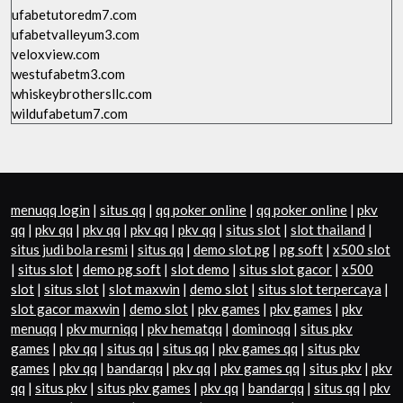
ufabetutoredm7.com
ufabetvalleyum3.com
veloxview.com
westufabetm3.com
whiskeybrothersllc.com
wildufabetum7.com
menuqq login
|
situs qq
|
qq poker online
|
qq poker online
|
pkv
qq
|
pkv qq
|
pkv qq
|
pkv qq
|
pkv qq
|
situs slot
|
slot thailand
|
situs judi bola resmi
|
situs qq
|
demo slot pg
|
pg soft
|
x500 slot
|
situs slot
|
demo pg soft
|
slot demo
|
situs slot gacor
|
x500
slot
|
situs slot
|
slot maxwin
|
demo slot
|
situs slot terpercaya
|
slot gacor maxwin
|
demo slot
|
pkv games
|
pkv games
|
pkv
menuqq
|
pkv murniqq
|
pkv hematqq
|
dominoqq
|
situs pkv
games
|
pkv qq
|
situs qq
|
situs qq
|
pkv games qq
|
situs pkv
games
|
pkv qq
|
bandarqq
|
pkv qq
|
pkv games qq
|
situs pkv
|
pkv
qq
|
situs pkv
|
situs pkv games
|
pkv qq
|
bandarqq
|
situs qq
|
pkv