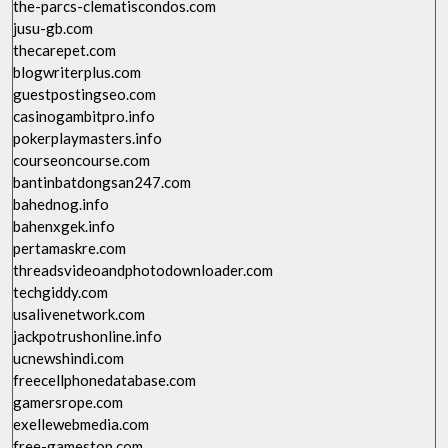
the-parcs-clematiscondos.com
jusu-gb.com
thecarepet.com
blogwriterplus.com
guestpostingseo.com
casinogambitpro.info
pokerplaymasters.info
courseoncourse.com
bantinbatdongsan247.com
bahednog.info
bahenxgek.info
pertamaskre.com
threadsvideoandphotodownloader.com
techgiddy.com
usalivenetwork.com
jackpotrushonline.info
ucnewshindi.com
freecellphonedatabase.com
gamersrope.com
exellewebmedia.com
free-gamestop.com