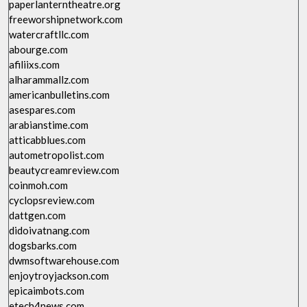
paperlanterntheatre.org
freeworshipnetwork.com
watercraftllc.com
abourge.com
afiliixs.com
alharammallz.com
americanbulletins.com
asespares.com
arabianstime.com
atticabblues.com
autometropolist.com
beautycreamreview.com
coinmoh.com
cyclopsreview.com
dattgen.com
didoivatnang.com
dogsbarks.com
dwmsoftwarehouse.com
enjoytroyjackson.com
epicaimbots.com
etech4news.com