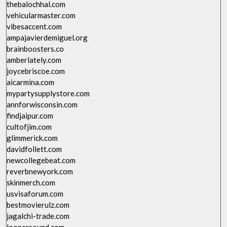
thebalochhal.com
vehicularmaster.com
vibesaccent.com
ampajavierdemiguel.org
brainboosters.co
amberlately.com
joycebriscoe.com
aicarmina.com
mypartysupplystore.com
annforwisconsin.com
findjaipur.com
cultofjim.com
glimmerick.com
davidfollett.com
newcollegebeat.com
reverbnewyork.com
skinmerch.com
usvisaforum.com
bestmovierulz.com
jagalchi-trade.com