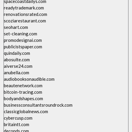
spacecoastdailys.com
readytrademark.com
renovationsrated.com
scoziarestaurant.com
seohart.com
set-cleaning.com
promodesignai.com
publicistspaper.com
quindaily.com
abosulte.com
aiverse24.com
anubella.com
audiobooksonaudible.com
beautenetwork.com
bitcoin-tracing.com
bodyandshapes.com
businessconsultantsroundrock.com
classicglobalnews.com
cybercusp.com
britaintt.com
deconds.com