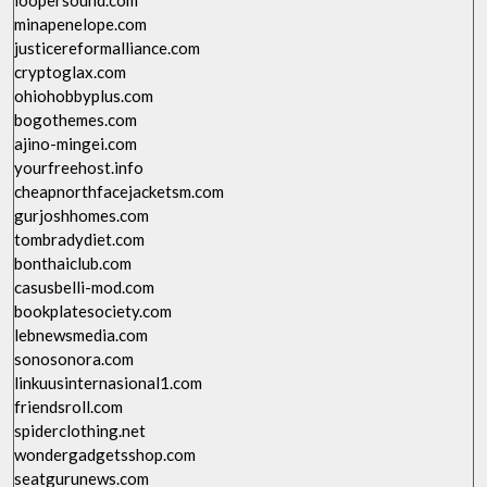
loopersound.com
minapenelope.com
justicereformalliance.com
cryptoglax.com
ohiohobbyplus.com
bogothemes.com
ajino-mingei.com
yourfreehost.info
cheapnorthfacejacketsm.com
gurjoshhomes.com
tombradydiet.com
bonthaiclub.com
casusbelli-mod.com
bookplatesociety.com
lebnewsmedia.com
sonosonora.com
linkuusinternasional1.com
friendsroll.com
spiderclothing.net
wondergadgetsshop.com
seatgurunews.com