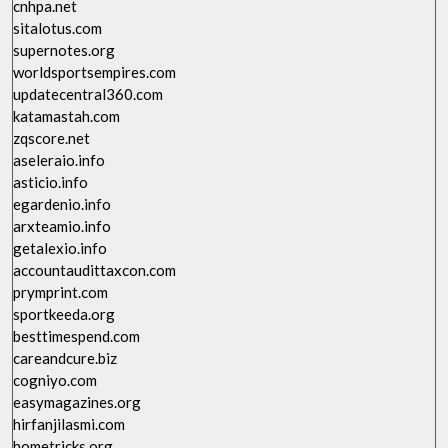
cnhpa.net
sitalotus.com
supernotes.org
worldsportsempires.com
updatecentral360.com
katamastah.com
zqscore.net
aseleraio.info
asticio.info
egardenio.info
arxteamio.info
getalexio.info
accountaudittaxcon.com
prymprint.com
sportkeeda.org
besttimespend.com
careandcure.biz
cogniyo.com
easymagazines.org
hirfanjilasmi.com
hometricks.org