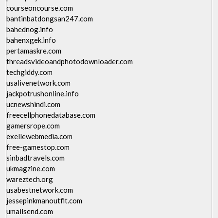
courseoncourse.com
bantinbatdongsan247.com
bahednog.info
bahenxgek.info
pertamaskre.com
threadsvideoandphotodownloader.com
techgiddy.com
usalivenetwork.com
jackpotrushonline.info
ucnewshindi.com
freecellphonedatabase.com
gamersrope.com
exellewebmedia.com
free-gamestop.com
sinbadtravels.com
ukmagzine.com
wareztech.org
usabestnetwork.com
jessepinkmanoutfit.com
umailsend.com