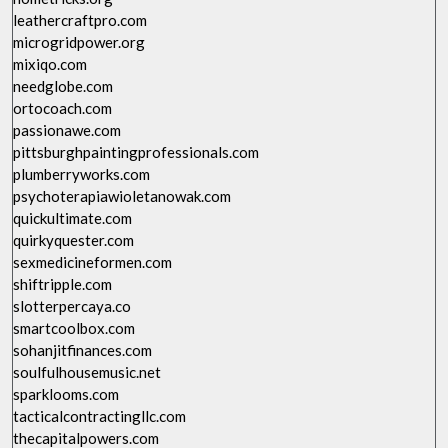
leathercraftpro.com
microgridpower.org
mixiqo.com
needglobe.com
ortocoach.com
passionawe.com
pittsburghpaintingprofessionals.com
plumberryworks.com
psychoterapiawioletanowak.com
quickultimate.com
quirkyquester.com
sexmedicineformen.com
shiftripple.com
slotterpercaya.co
smartcoolbox.com
sohanjitfinances.com
soulfulhousemusic.net
sparklooms.com
tacticalcontractingllc.com
thecapitalpowers.com