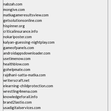
nabzah.com
mongive.com
matkagameresultsview.com
getsolutionsonline.com
hispinner.org
criticalinsurance.info
nokariposter.com
kalyan-guessing-nightplay.com
gameofpanels.com
androidappsdownloader.com
usetimenow.com
healthblow.com
gohelpmate.com
rajdhani-satta-matka.com
writerscraft.net
elearning-childprotection.com
wrestling4mena.com
knowledgeforall.info
brand2lastio.com
usadigitalservices.com