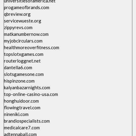
universitiesofamerica.net
progameofbrands.com
qbreview.org
servicewueste.org
zippyrevs.com
matkanumbernow.com
myjobcirculars.com
healthmoreoverfitness.com
topslotxgames.com
routerloggnet.net
dantella6.com
slotsgamesone.com
hispinzone.com
kalyanbazarnights.com
top-online-casino-usa.com
honghuidoor.com
flowingtravel.com
nineniki.com
brandiospecialists.com
medicalcare7.com
adtennaball.com