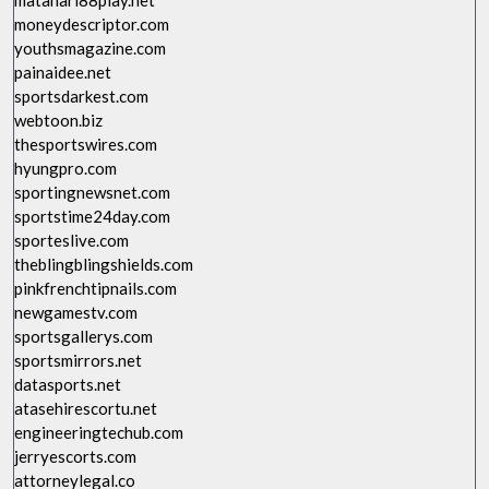
matahari88play.net
moneydescriptor.com
youthsmagazine.com
painaidee.net
sportsdarkest.com
webtoon.biz
thesportswires.com
hyungpro.com
sportingnewsnet.com
sportstime24day.com
sporteslive.com
theblingblingshields.com
pinkfrenchtipnails.com
newgamestv.com
sportsgallerys.com
sportsmirrors.net
datasports.net
atasehirescortu.net
engineeringtechub.com
jerryescorts.com
attorneylegal.co