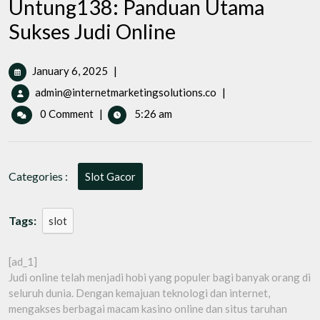
Untung138: Panduan Utama
Sukses Judi Online
January
January 6, 2025
|
6,
Untung138:
admin@internetmarketingsolutions.co
|
2025
Panduan
0 Comment
|
5:26 am
Utama
Sukses
Judi
Online
Categories :
Slot Gacor
Tags:
slot
[ad_1]
Judi online telah menjadi hobi yang populer bagi banyak orang di
seluruh dunia. Dengan kemajuan teknologi dan internet,
mengakses berbagai macam kasino online dan situs taruhan