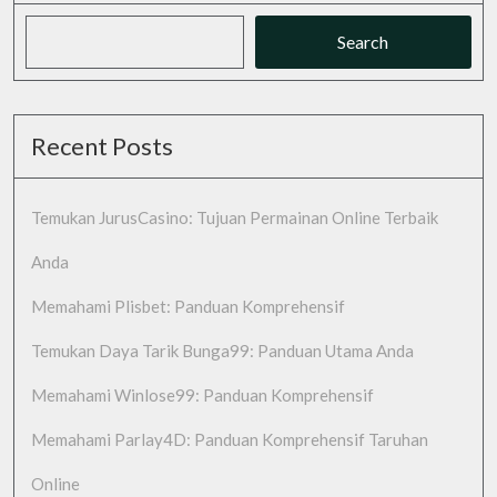
Search
Recent Posts
Temukan JurusCasino: Tujuan Permainan Online Terbaik
Anda
Memahami Plisbet: Panduan Komprehensif
Temukan Daya Tarik Bunga99: Panduan Utama Anda
Memahami Winlose99: Panduan Komprehensif
Memahami Parlay4D: Panduan Komprehensif Taruhan
Online