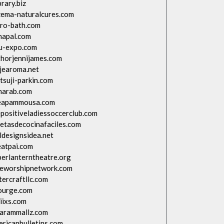
brary.biz
zema-naturalcures.com
tro-bath.com
hapal.com
tu-expo.com
thorjennijames.com
ajearoma.net
tsuji-parkin.com
harab.com
eapammousa.com
positiveladiessoccerclub.com
cetasdecocinafaciles.com
ldesignsidea.net
eatpai.com
perlanterntheatre.org
eeworshipnetwork.com
ercraftllc.com
ourge.com
liixs.com
harammallz.com
ricanbulletins.com