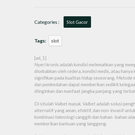
14,
2025
Categories :
Slot Gacor
Tags:
slot
[ad_1]
Nyeri kronis adalah kondisi melemahkan yang mempe
disebabkan oleh cedera, kondisi medis, atau hanya 
signifikan pada kualitas hidup seseorang. Metode m
dan pembedahan dapat memberikan sedikit kelegaan
diinginkan dan manfaat jangka panjang yang terba
Di situlah Valbet masuk. Valbet adalah solusi pen
alternatif yang aman, efektif, dan non-invasif un
kombinasi teknologi canggih dan bahan -bahan ala
memberikan bantuan yang langgeng.