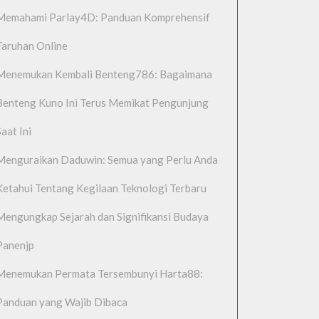
Memahami Parlay4D: Panduan Komprehensif
Taruhan Online
Menemukan Kembali Benteng786: Bagaimana
Benteng Kuno Ini Terus Memikat Pengunjung
Saat Ini
Menguraikan Daduwin: Semua yang Perlu Anda
Ketahui Tentang Kegilaan Teknologi Terbaru
Mengungkap Sejarah dan Signifikansi Budaya
Panenjp
Menemukan Permata Tersembunyi Harta88:
Panduan yang Wajib Dibaca