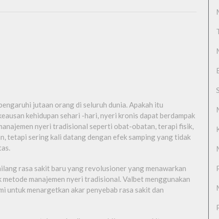
Solusi
utama
untuk
pereda
nyeri
kronis
ngaruhi jutaan orang di seluruh dunia. Apakah itu
keausan kehidupan sehari -hari, nyeri kronis dapat berdampak
anajemen nyeri tradisional seperti obat-obatan, terapi fisik,
, tetapi sering kali datang dengan efek samping yang tidak
tas.
ghilang rasa sakit baru yang revolusioner yang menawarkan
tuk metode manajemen nyeri tradisional. Valbet menggunakan
mi untuk menargetkan akar penyebab rasa sakit dan