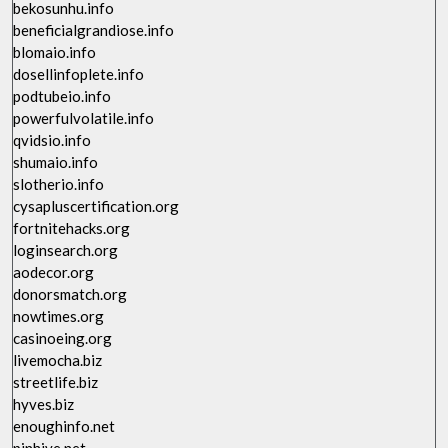
bekosunhu.info
beneficialgrandiose.info
blomaio.info
dosellinfoplete.info
podtubeio.info
powerfulvolatile.info
qvidsio.info
shumaio.info
slotherio.info
cysapluscertification.org
fortnitehacks.org
loginsearch.org
aodecor.org
donorsmatch.org
nowtimes.org
casinoeing.org
livemocha.biz
streetlife.biz
hyves.biz
enoughinfo.net