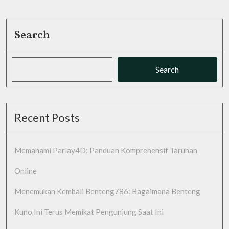
Search
Search
Recent Posts
Memahami Parlay4D: Panduan Komprehensif Taruhan
Online
Menemukan Kembali Benteng786: Bagaimana Benteng
Kuno Ini Terus Memikat Pengunjung Saat Ini