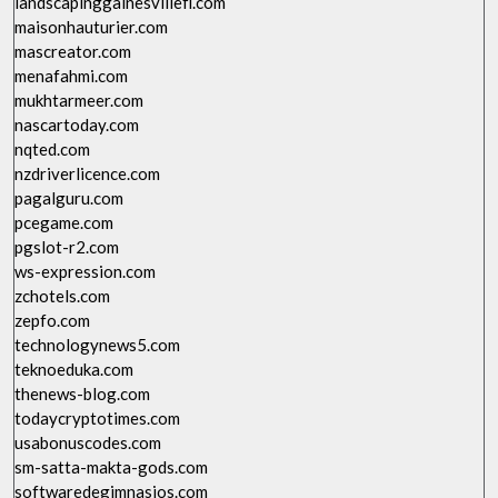
landscapinggainesvillefl.com
maisonhauturier.com
mascreator.com
menafahmi.com
mukhtarmeer.com
nascartoday.com
nqted.com
nzdriverlicence.com
pagalguru.com
pcegame.com
pgslot-r2.com
ws-expression.com
zchotels.com
zepfo.com
technologynews5.com
teknoeduka.com
thenews-blog.com
todaycryptotimes.com
usabonuscodes.com
sm-satta-makta-gods.com
softwaredegimnasios.com