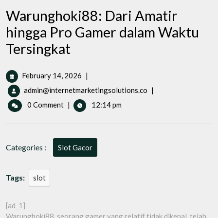
Warunghoki88: Dari Amatir
hingga Pro Gamer dalam Waktu
Tersingkat
February
February 14, 2026
|
14,
Warunghoki88:
admin@internetmarketingsolutions.co
|
2026
Dari
0 Comment
|
12:14 pm
Amatir
hingga
Pro
Gamer
Categories :
Slot Gacor
dalam
Waktu
Tersingkat
Tags:
slot
[ad_1]
Warunghoki88, seorang gamer yang relatif tidak dikenal, telah