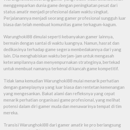
menggemparkan dunia game dengan peningkatan pesat dari
status amatir menjadi profesional dalam waktu singkat.
Perjalanannya menjadi seorang gamer profesional sungguh luar
biasa dan telah membuat komunitas game terkagum-kagum.
Warunghoki88 dimulai seperti kebanyakan gamer lainnya,
bermain dengan santai di waktu luangnya. Namun, hasrat dan
dedikasinya terhadap game segera membedakannya dari yang
lain. Dia menghabiskan waktu berjam-jam untuk mengasah
keterampilannya dan menyempurnakan strateginya, bertekad
untuk membuat namanya terkenal di kancah game kompetitif.
Tidak lama kemudian Warunghoki88 mulai menarik perhatian
dengan gameplaynya yang luar biasa dan rentetan kemenangan
yang mengesankan. Bakat alami dan refleksnya yang cepat
menarik perhatian organisasi game profesional, yang melihat
potensi dalam diri gamer muda dan menawarinya tempat di tim
mereka.
Transisi Warunghoki88 dari gamer amatir ke pro berlangsung