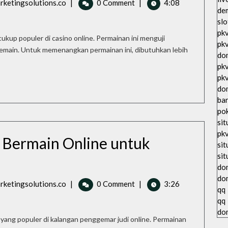
Pragmatic
ketingsolutions.co
|
0 Comment
|
4:08
de
Demo
sl
–
pk
Trik
pkv
Jitu
pemain. Untuk memenangkan permainan ini, dibutuhkan lebih
do
Memenangkan
pk
angkan
PKV
pk
QQ
do
di
ba
Casino
pok
Online
sit
pk
 Bermain Online untuk
sit
sit
do
do
QQ
ketingsolutions.co
|
0 Comment
|
3:26
qq
–
qq
Panduan
do
Lengkap