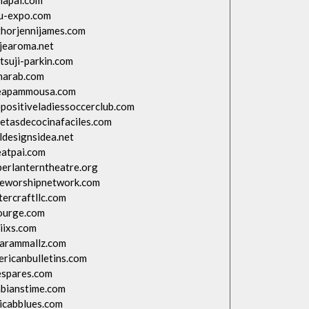
hapal.com
tu-expo.com
thorjennijames.com
ajearoma.net
tsuji-parkin.com
harab.com
eapammousa.com
positiveladiessoccerclub.com
cetasdecocinafaciles.com
ldesignsidea.net
eatpai.com
perlanterntheatre.org
eeworshipnetwork.com
ercraftllc.com
ourge.com
liixs.com
harammallz.com
ricanbulletins.com
espares.com
abianstime.com
icabblues.com