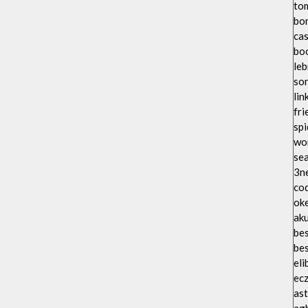
to
bo
ca
bo
le
so
lin
fri
spi
wo
se
3ne
cod
oke
ak
be
bes
eli
ec
as