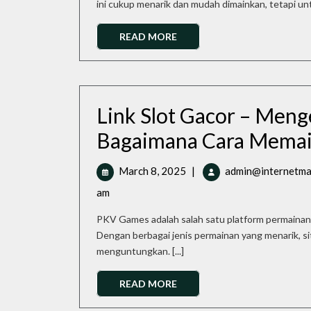
Bermain
ini cukup menarik dan mudah dimainkan, tetapi unt
Online
READ
READ MORE
MORE
untuk
Pemula
Link Slot Gacor – Men
Bagaimana Cara Mema
March
March 8, 2025
|
admin@internetmar
8,
am
2025
PKV Games adalah salah satu platform permainan online yang sangat populer di kalangan penggemar judi.
Dengan berbagai jenis permainan yang menarik, s
menguntungkan. [...]
READ
READ MORE
MORE