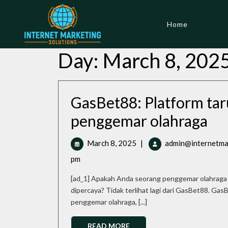
Skip
to
Home
content
Day:
March 8, 202
GasBet88: Platform tar
Ga
penggemar olahraga
Pl
March
March 8, 2025
|
admin@internetmar
ta
8,
pm
2025
onl
[ad_1] Apakah Anda seorang penggemar olahraga yang mencari platform taruhan online yang andal dan dapat
ter
dipercaya? Tidak terlihat lagi dari GasBet88. Gas
penggemar olahraga, [...]
un
READ
READ MORE