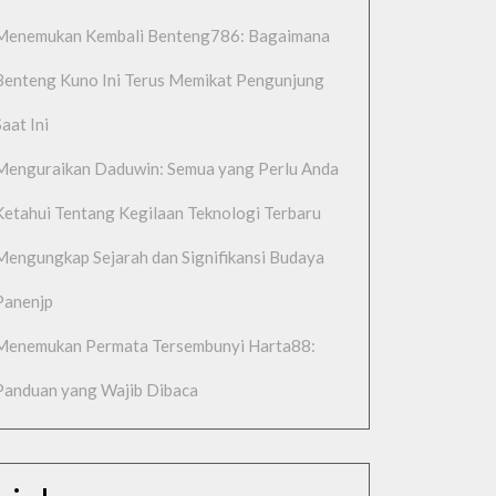
Menemukan Kembali Benteng786: Bagaimana
Benteng Kuno Ini Terus Memikat Pengunjung
Saat Ini
Menguraikan Daduwin: Semua yang Perlu Anda
Ketahui Tentang Kegilaan Teknologi Terbaru
Mengungkap Sejarah dan Signifikansi Budaya
Panenjp
Menemukan Permata Tersembunyi Harta88:
Panduan yang Wajib Dibaca