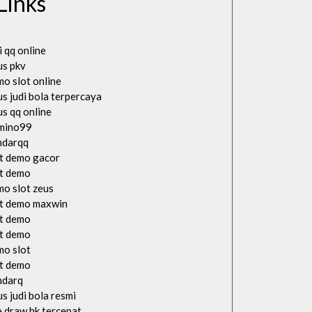
Links
i qq online
us pkv
o slot online
us judi bola terpercaya
us qq online
mino99
ndarqq
ot demo gacor
ot demo
o slot zeus
ot demo maxwin
ot demo
ot demo
mo slot
ot demo
ndarq
us judi bola resmi
e draw hk tercepat