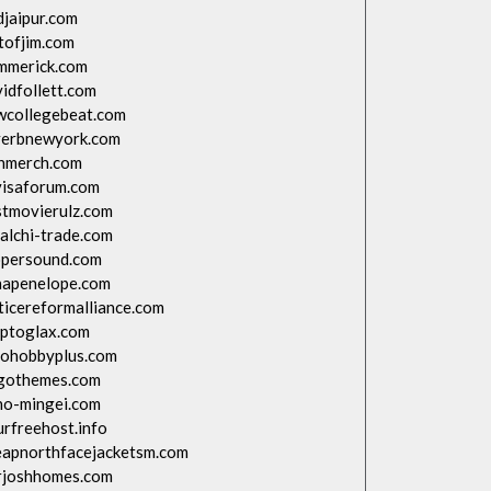
djaipur.com
tofjim.com
immerick.com
idfollett.com
wcollegebeat.com
verbnewyork.com
inmerch.com
visaforum.com
stmovierulz.com
alchi-trade.com
opersound.com
napenelope.com
ticereformalliance.com
yptoglax.com
iohobbyplus.com
gothemes.com
ino-mingei.com
rfreehost.info
eapnorthfacejacketsm.com
rjoshhomes.com