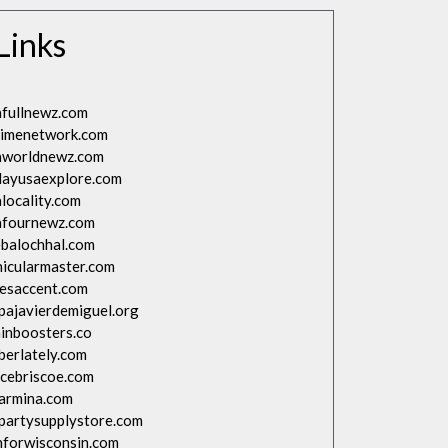
Links
afullnewz.com
timenetwork.com
aworldnewz.com
dayusaexplore.com
locality.com
afournewz.com
ebalochhal.com
hicularmaster.com
besaccent.com
pajavierdemiguel.org
ainboosters.co
berlately.com
ycebriscoe.com
carmina.com
partysupplystore.com
nforwisconsin.com