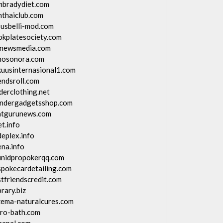
mbradydiet.com
nthaiclub.com
susbelli-mod.com
okplatesociety.com
bnewsmedia.com
nosonora.com
kuusinternasional1.com
endsroll.com
derclothing.net
ndergadgetsshop.com
atgurunews.com
t.info
eplex.info
na.info
unidpropokerqq.com
spokecardetailing.com
tfriendscredit.com
brary.biz
zema-naturalcures.com
tro-bath.com