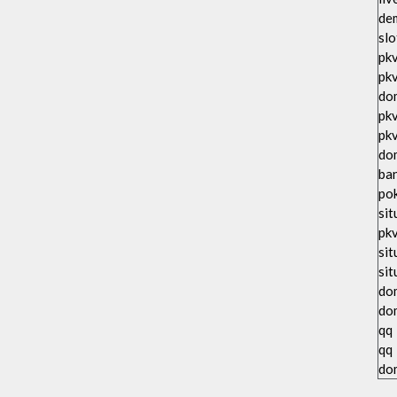
de
sl
pk
pkv
do
pk
pk
do
ba
pok
sit
pk
sit
sit
do
do
qq
qq
do