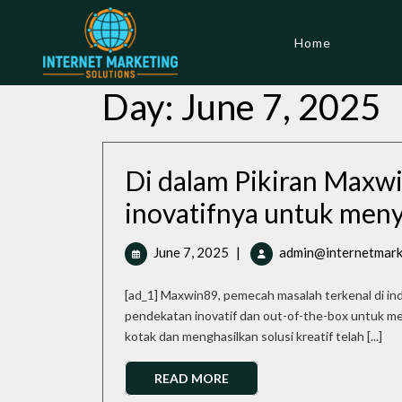
Skip
to
Home
content
Day:
June 7, 2025
Di dalam Pikiran Maxw
inovatifnya untuk men
June
June 7, 2025
|
admin@internetmark
7,
2025
[ad_1] Maxwin89, pemecah masalah terkenal di industri teknologi, telah mendapatkan reputasi untuk
pendekatan inovatif dan out-of-the-box untuk me
kotak dan menghasilkan solusi kreatif telah [...]
READ
READ MORE
MORE