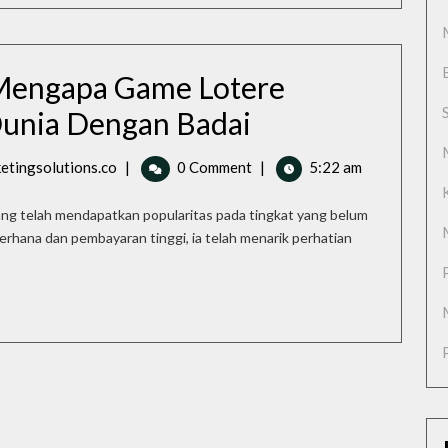
inovatifnya
menyelesaikan
masalah
untuk
menyelesaikan
 Mengapa Game Lotere
masalah
Bangkitnya
Dunia Dengan Badai
Togel389:
Bangkitnya
etingsolutions.co
|
0 Comment
|
5:22 am
Mengapa
Togel389:
Mengapa
Game
Game
rhana dan pembayaran tinggi, ia telah menarik perhatian
Lotere
Lotere
Online
Online
Ini
Mengambil
Ini
Dunia
Dengan
Mengambil
Badai
Dunia
Dengan