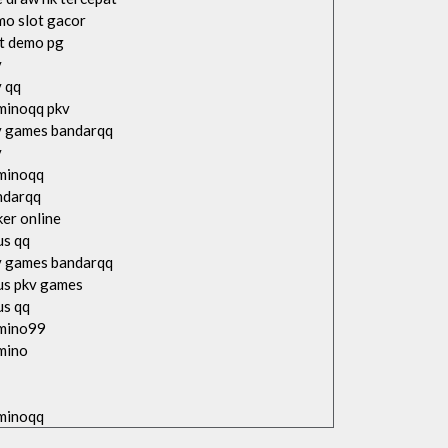
mo slot gacor
ot demo pg
v
 qq
minoqq pkv
v games bandarqq
v
minoqq
ndarqq
er online
us qq
v games bandarqq
us pkv games
us qq
mino99
mino
minoqq