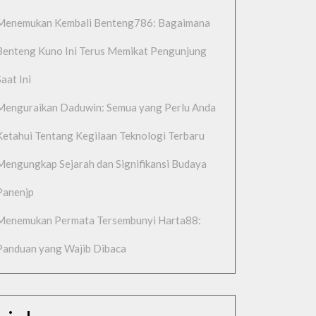
Menemukan Kembali Benteng786: Bagaimana
Benteng Kuno Ini Terus Memikat Pengunjung
Saat Ini
Menguraikan Daduwin: Semua yang Perlu Anda
Ketahui Tentang Kegilaan Teknologi Terbaru
Mengungkap Sejarah dan Signifikansi Budaya
Panenjp
Menemukan Permata Tersembunyi Harta88:
Panduan yang Wajib Dibaca