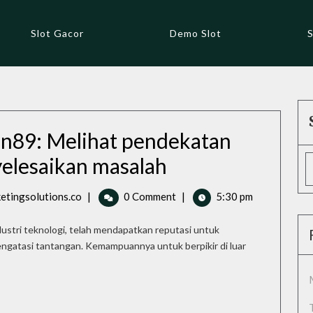
Slot Gacor
Demo Slot
S
in89: Melihat pendekatan
Di
yelesaikan masalah
dalam
Di
etingsolutions.co
|
0 Comment
|
5:30 pm
Pikiran
dalam
Pikiran
Maxwin89:
Maxwin89:
ngatasi tantangan. Kemampuannya untuk berpikir di luar
Melihat
Melihat
pendekatan
pendekatan
inovatifnya
untuk