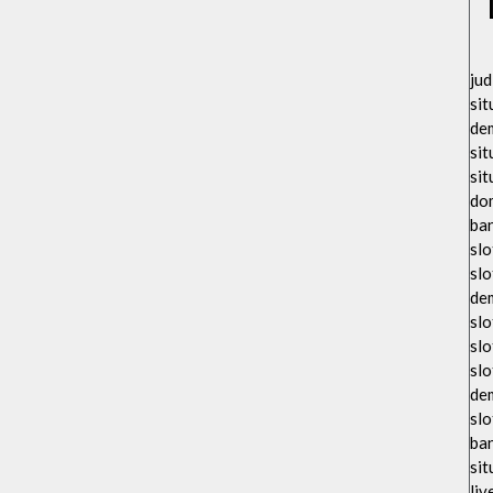
Badai
jud
sit
dem
sit
sit
do
ba
sl
sl
dem
sl
sl
sl
de
sl
ba
sit
liv