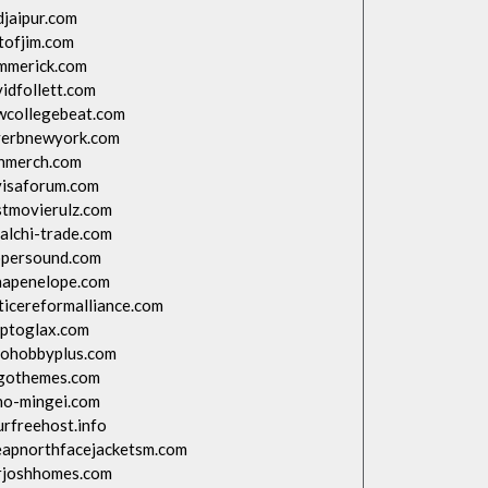
djaipur.com
tofjim.com
immerick.com
idfollett.com
wcollegebeat.com
verbnewyork.com
inmerch.com
visaforum.com
stmovierulz.com
alchi-trade.com
opersound.com
napenelope.com
ticereformalliance.com
yptoglax.com
iohobbyplus.com
gothemes.com
ino-mingei.com
rfreehost.info
eapnorthfacejacketsm.com
rjoshhomes.com