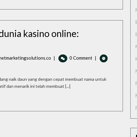
an
 dunia kasino online:
Meet
netmarketingsolutions.co
|
0 Comment
|
the
Rising
Star
di
tif dan menarik ini telah membuat [...]
dunia
kasino
online:
mekar88