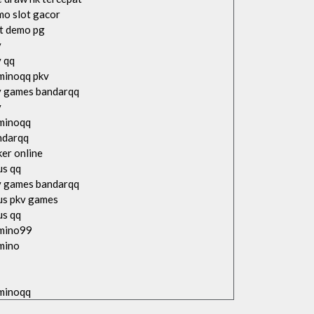
mo slot gacor
ot demo pg
v
 qq
minoqq pkv
v games bandarqq
v
minoqq
ndarqq
er online
us qq
v games bandarqq
us pkv games
us qq
mino99
mino
minoqq