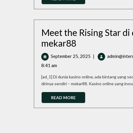
petualang
MORE
Meet the Rising Star di
Meet
mekar88
the
September
September 25, 2025
|
admin@inter
Rising
25,
8:41 am
2025
Star
[ad_1] Di dunia kasino online, ada bintang yang sedang naik daun yang dengan cepat membuat nama untuk
di
dirinya sendiri – mekar88. Kasino online yang inova
dunia
READ
READ MORE
MORE
kasino
online:
mekar88