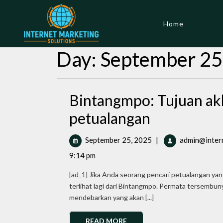
Skip
to
Home
content
Day:
September 25
Bintangmpo: Tujuan akh
Bintangmp
petualangan
Tujuan
September
September 25, 2025
|
admin@inter
akhir
25,
9:14 pm
2025
bagi
[ad_1] Jika Anda seorang pencari petualangan yang mencari tujuan baru dan menarik untuk dijelajahi, tidak
para
terlihat lagi dari Bintangmpo. Permata tersembun
mendebarkan yang akan [...]
pencari
READ
READ MORE