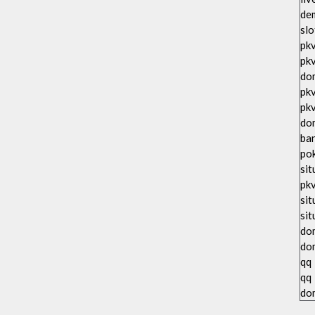
de
sl
pk
pkv
do
pk
pk
do
ba
pok
sit
pk
sit
sit
do
do
qq
qq
do