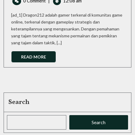
of
0 Comment
|
12:08 am
Mind
Dragon2
of
[ad_1] Dragon212 adalah gamer terkenal di komunitas game
Dragon212:
Sekilas
online, terkenal dengan gameplay strategis dan
Sekilas
keterampilannya yang mengesankan. Dengan pemahaman
tentang
tentang
yang tajam tentang mekanisme permainan dan pemikiran
Strategi
Strategi
yang tajam dalam taktik, [...]
Permainannya
Permain
READ
READ MORE
MORE
Search
Search