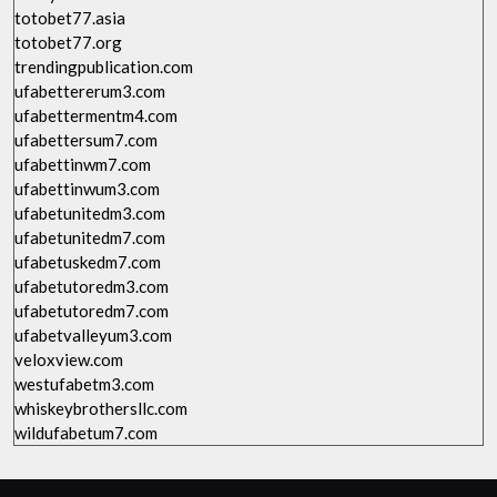
totobet77.asia
totobet77.org
trendingpublication.com
ufabettererum3.com
ufabettermentm4.com
ufabettersum7.com
ufabettinwm7.com
ufabettinwum3.com
ufabetunitedm3.com
ufabetunitedm7.com
ufabetuskedm7.com
ufabetutoredm3.com
ufabetutoredm7.com
ufabetvalleyum3.com
veloxview.com
westufabetm3.com
whiskeybrothersllc.com
wildufabetum7.com