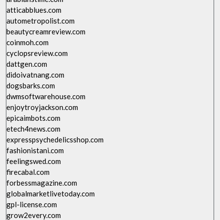
atticabblues.com
autometropolist.com
beautycreamreview.com
coinmoh.com
cyclopsreview.com
dattgen.com
didoivatnang.com
dogsbarks.com
dwmsoftwarehouse.com
enjoytroyjackson.com
epicaimbots.com
etech4news.com
expresspsychedelicsshop.com
fashionistani.com
feelingswed.com
firecabal.com
forbessmagazine.com
globalmarketlivetoday.com
gpl-license.com
grow2every.com