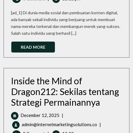
Dikenal
Nama
Menjadi
[ad_1] Di dunia media sosial dan pembuatan konten digital,
Nama
Rumah
ada banyak sekali individu yang berjuang untuk membuat
Rumah
nama mereka terkenal dan membangun merek yang sukses.
Tangga:
Tangga:
Salah satu individu yang berhasil [...]
Kisah
Kisah
Sukses
READ
READ MORE
Ojol77
Sukses
MORE
Ojol77
Inside the Mind of
Dragon212: Sekilas tentang
Inside
Strategi Permainannya
the
December
December 12, 2025
|
Mind
12,
Inside
admin@internetmarketingsolutions.co
|
2025
the