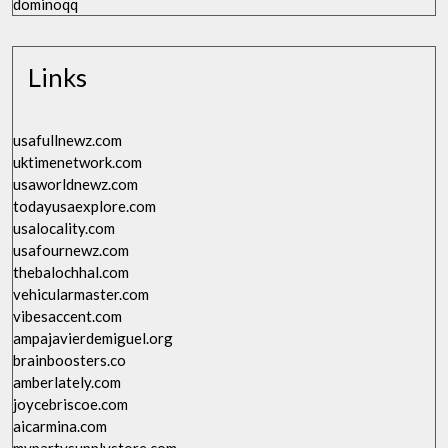
dominoqq
Links
usafullnewz.com
uktimenetwork.com
usaworldnewz.com
todayusaexplore.com
usalocality.com
usafournewz.com
thebalochhal.com
vehicularmaster.com
vibesaccent.com
ampajavierdemiguel.org
brainboosters.co
amberlately.com
joycebriscoe.com
aicarmina.com