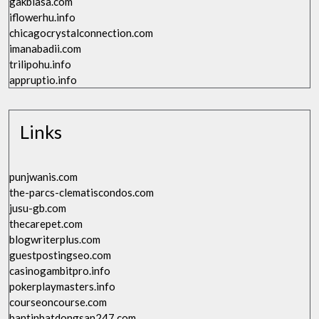
gakbiasa.com
iflowerhu.info
chicagocrystalconnection.com
imanabadii.com
trilipohu.info
appruptio.info
Links
punjwanis.com
the-parcs-clematiscondos.com
jusu-gb.com
thecarepet.com
blogwriterplus.com
guestpostingseo.com
casinogambitpro.info
pokerplaymasters.info
courseoncourse.com
bantinbatdongsan247.com