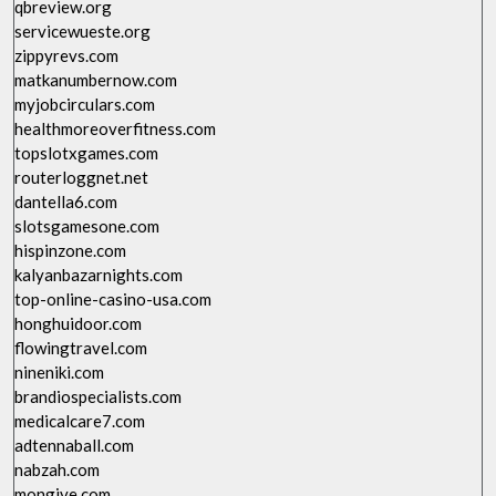
qbreview.org
servicewueste.org
zippyrevs.com
matkanumbernow.com
myjobcirculars.com
healthmoreoverfitness.com
topslotxgames.com
routerloggnet.net
dantella6.com
slotsgamesone.com
hispinzone.com
kalyanbazarnights.com
top-online-casino-usa.com
honghuidoor.com
flowingtravel.com
nineniki.com
brandiospecialists.com
medicalcare7.com
adtennaball.com
nabzah.com
mongive.com