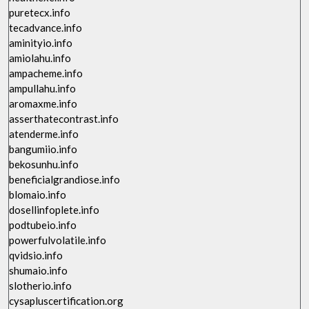
puretecx.info
tecadvance.info
aminityio.info
amiolahu.info
ampacheme.info
ampullahu.info
aromaxme.info
asserthatecontrast.info
atenderme.info
bangumiio.info
bekosunhu.info
beneficialgrandiose.info
blomaio.info
dosellinfoplete.info
podtubeio.info
powerfulvolatile.info
qvidsio.info
shumaio.info
slotherio.info
cysapluscertification.org