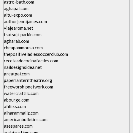
astro-bath.com
aghapal.com
altu-expo.com
authorjennijames.com
viajearoma.net
tsutsuji-parkin.com
agharab.com
cheapammousa.com
thepositiveladiessoccerclub.com
recetasdecocinafaciles.com
naildesignsidea.net
greatpai.com
paperlanterntheatre.org
freeworshipnetwork.com
watercraftllc.com
abourge.com
afiliixs.com
alharammallz.com
americanbulletins.com
asespares.com
arabianstime.com