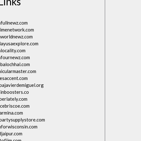
Links
afullnewz.com
timenetwork.com
aworldnewz.com
dayusaexplore.com
locality.com
afournewz.com
ebalochhal.com
hicularmaster.com
besaccent.com
pajavierdemiguel.org
ainboosters.co
berlately.com
ycebriscoe.com
carmina.com
partysupplystore.com
nforwisconsin.com
djaipur.com
tofjim.com