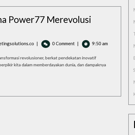
of
dalam
Gaming
Tiger298
Kompetitif
na Power77 Merevolusi
dalam
g
Gaming
Kompetitif
Powering
tingsolutions.co
|
0 Comment
|
9:50 am
ana
Up:
Bagaimana
7
Power77
berpikir kita dalam memberdayakan dunia, dan dampaknya
Merevolusi
usi
Industri
Energi