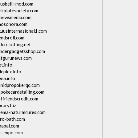
susbelli-mod.com
okplatesociety.com
bnewsmedia.com
nosonora.com
kuusinternasional1.com
endsroll.com
derclothing.net
ndergadgetsshop.com
atgurunews.com
t.info
eplex.info
na.info
unidpropokerqq.com
spokecardetailing.com
tfriendscredit.com
brary.biz
zema-naturalcures.com
tro-bath.com
hapal.com
tu-expo.com