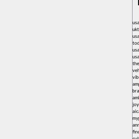
us
uk
us
to
usa
us
th
ve
vi
am
br
am
jo
ai
my
an
fin
cul