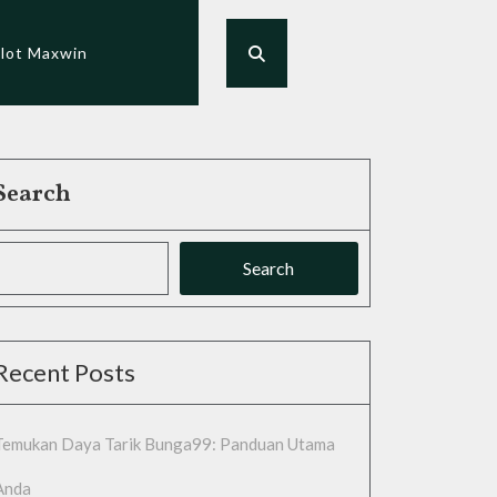
lot Maxwin
Search
Search
Recent Posts
Temukan Daya Tarik Bunga99: Panduan Utama
Anda