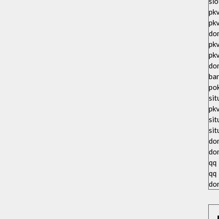
sl
pk
pkv
do
pk
pk
do
ba
pok
sit
pk
sit
sit
do
do
qq
qq
do