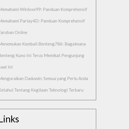
Memahami Winlose99: Panduan Komprehensif
Memahami Parlay4D: Panduan Komprehensif
Taruhan Online
Menemukan Kembali Benteng786: Bagaimana
Benteng Kuno Ini Terus Memikat Pengunjung
Saat Ini
Menguraikan Daduwin: Semua yang Perlu Anda
Ketahui Tentang Kegilaan Teknologi Terbaru
Links