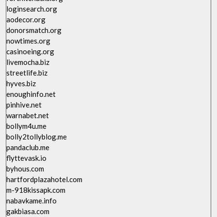
loginsearch.org
aodecor.org
donorsmatch.org
nowtimes.org
casinoeing.org
livemocha.biz
streetlife.biz
hyves.biz
enoughinfo.net
pinhive.net
warnabet.net
bollym4u.me
bolly2tollyblog.me
pandaclub.me
flyttevask.io
byhous.com
hartfordplazahotel.com
m-918kissapk.com
nabavkame.info
gakbiasa.com