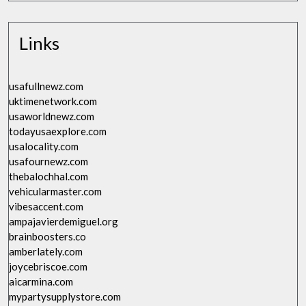
Links
usafullnewz.com
uktimenetwork.com
usaworldnewz.com
todayusaexplore.com
usalocality.com
usafournewz.com
thebalochhal.com
vehicularmaster.com
vibesaccent.com
ampajavierdemiguel.org
brainboosters.co
amberlately.com
joycebriscoe.com
aicarmina.com
mypartysupplystore.com