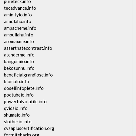
puretecx.info
tecadvance.info
aminityio.info
amiolahu.info
ampacheme.info
ampullahu.info
aromaxme.info
asserthatecontrast.info
atenderme.info
bangumiio.info
bekosunhu.info
beneficialgrandiose.info
blomaio.info
dosellinfoplete.info
podtubeio.info
powerfulvolatile.info
qvidsio.info
shumaio.info
slotherio.info
cysapluscertification.org
fortnitehacks.org