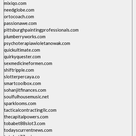
mixiqo.com
needglobe.com
ortocoach.com
passionawe.com
pittsburghpaintingprofessionals.com
plumberryworks.com
psychoterapiawioletanowak.com
quickultimate.com
quirkyquester.com
sexmedicineformen.com
shiftripple.com
slotterpercaya.co
smartcoolbox.com
sohanjitfinances.com
soulfulhousemusic.net
sparklooms.com
tacticalcontractingllc.com
thecapitalpowers.com
tobabet88slot3.com
todayscurrentnews.com