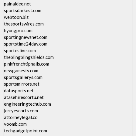
painaidee.net
sportsdarkest.com
webtoon.biz
thesportswires.com
hyungpro.com
sportingnewsnet.com
sportstime24day.com
sporteslive.com
theblingblingshields.com
pinkfrenchtipnails.com
newgamestv.com
sportsgallerys.com
sportsmirrors.net
datasports.net
atasehirescortu.net
engineeringtechub.com
jerryescorts.com
attorneylegal.co
voomb.com
techgadgetpoint.com