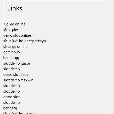
Links
judi qq online
situs pkv
demo slot online
situs judi bola terpercaya
situs qq online
domino99
bandarqq
slot demo gacor
slot demo
demo slot zeus
slot demo maxwin
slot demo
slot demo
demo slot
slot demo
bandarq
situs judi bola resmi