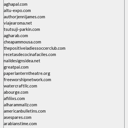
aghapal.com
altu-expo.com
authorjennijames.com
viajearoma.net
tsutsuji-parkin.com
agharab.com
cheapammousa.com
thepositiveladiessoccerclub.com
recetasdecocinafaciles.com
naildesignsidea.net
greatpai.com
paperlanterntheatre.org
freeworshipnetwork.com
watercraftllc.com
abourge.com
afiliixs.com
alharammallz.com
americanbulletins.com
asespares.com
arabianstime.com