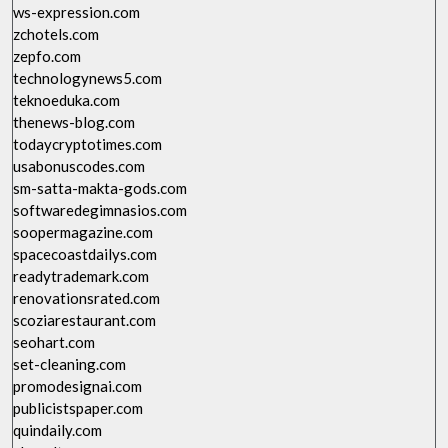
ws-expression.com
zchotels.com
zepfo.com
technologynews5.com
teknoeduka.com
thenews-blog.com
todaycryptotimes.com
usabonuscodes.com
sm-satta-makta-gods.com
softwaredegimnasios.com
soopermagazine.com
spacecoastdailys.com
readytrademark.com
renovationsrated.com
scoziarestaurant.com
seohart.com
set-cleaning.com
promodesignai.com
publicistspaper.com
quindaily.com