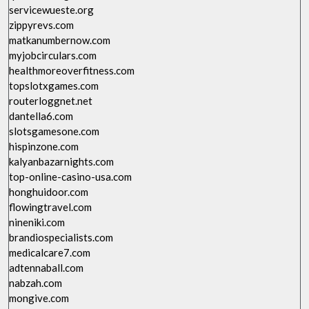
servicewueste.org
zippyrevs.com
matkanumbernow.com
myjobcirculars.com
healthmoreoverfitness.com
topslotxgames.com
routerloggnet.net
dantella6.com
slotsgamesone.com
hispinzone.com
kalyanbazarnights.com
top-online-casino-usa.com
honghuidoor.com
flowingtravel.com
nineniki.com
brandiospecialists.com
medicalcare7.com
adtennaball.com
nabzah.com
mongive.com