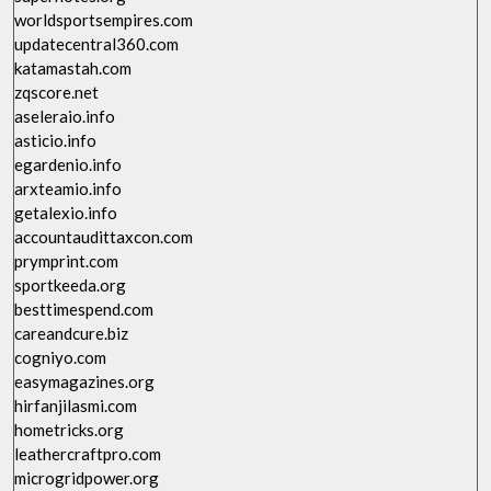
worldsportsempires.com
updatecentral360.com
katamastah.com
zqscore.net
aseleraio.info
asticio.info
egardenio.info
arxteamio.info
getalexio.info
accountaudittaxcon.com
prymprint.com
sportkeeda.org
besttimespend.com
careandcure.biz
cogniyo.com
easymagazines.org
hirfanjilasmi.com
hometricks.org
leathercraftpro.com
microgridpower.org