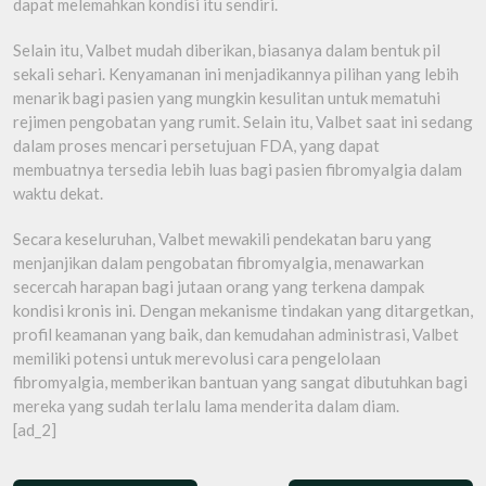
dapat melemahkan kondisi itu sendiri.
Selain itu, Valbet mudah diberikan, biasanya dalam bentuk pil
sekali sehari. Kenyamanan ini menjadikannya pilihan yang lebih
menarik bagi pasien yang mungkin kesulitan untuk mematuhi
rejimen pengobatan yang rumit. Selain itu, Valbet saat ini sedang
dalam proses mencari persetujuan FDA, yang dapat
membuatnya tersedia lebih luas bagi pasien fibromyalgia dalam
waktu dekat.
Secara keseluruhan, Valbet mewakili pendekatan baru yang
menjanjikan dalam pengobatan fibromyalgia, menawarkan
secercah harapan bagi jutaan orang yang terkena dampak
kondisi kronis ini. Dengan mekanisme tindakan yang ditargetkan,
profil keamanan yang baik, dan kemudahan administrasi, Valbet
memiliki potensi untuk merevolusi cara pengelolaan
fibromyalgia, memberikan bantuan yang sangat dibutuhkan bagi
mereka yang sudah terlalu lama menderita dalam diam.
[ad_2]
Post