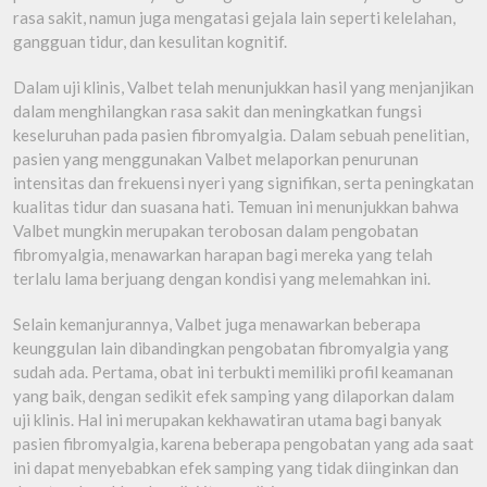
rasa sakit, namun juga mengatasi gejala lain seperti kelelahan,
gangguan tidur, dan kesulitan kognitif.
Dalam uji klinis, Valbet telah menunjukkan hasil yang menjanjikan
dalam menghilangkan rasa sakit dan meningkatkan fungsi
keseluruhan pada pasien fibromyalgia. Dalam sebuah penelitian,
pasien yang menggunakan Valbet melaporkan penurunan
intensitas dan frekuensi nyeri yang signifikan, serta peningkatan
kualitas tidur dan suasana hati. Temuan ini menunjukkan bahwa
Valbet mungkin merupakan terobosan dalam pengobatan
fibromyalgia, menawarkan harapan bagi mereka yang telah
terlalu lama berjuang dengan kondisi yang melemahkan ini.
Selain kemanjurannya, Valbet juga menawarkan beberapa
keunggulan lain dibandingkan pengobatan fibromyalgia yang
sudah ada. Pertama, obat ini terbukti memiliki profil keamanan
yang baik, dengan sedikit efek samping yang dilaporkan dalam
uji klinis. Hal ini merupakan kekhawatiran utama bagi banyak
pasien fibromyalgia, karena beberapa pengobatan yang ada saat
ini dapat menyebabkan efek samping yang tidak diinginkan dan