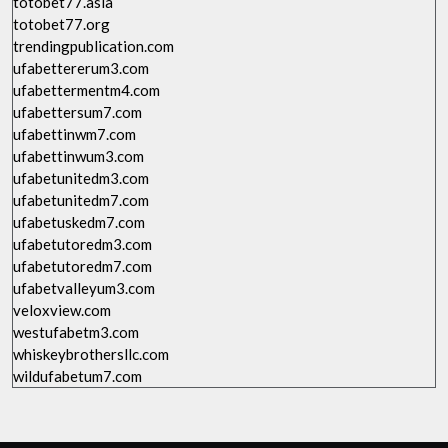
totobet77.asia
totobet77.org
trendingpublication.com
ufabettererum3.com
ufabettermentm4.com
ufabettersum7.com
ufabettinwm7.com
ufabettinwum3.com
ufabetunitedm3.com
ufabetunitedm7.com
ufabetuskedm7.com
ufabetutoredm3.com
ufabetutoredm7.com
ufabetvalleyum3.com
veloxview.com
westufabetm3.com
whiskeybrothersllc.com
wildufabetum7.com