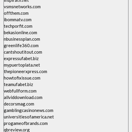
inspiratif.net
vsmsnetworks.com
offthem.com
ibommatv.com
techporfit.com
bekasionline.com
nbusinessplan.com
greenlife360.com
cantshoutitout.com
expressufabet.biz
mypuertoplata.net
thepioneerxpress.com
howtofixissue.com
teamufabet.biz
webfullform.com
allviddownload.com
decorsmag.com
gamblingcasinonews.com
universitiesofamerica.net
progameofbrands.com
qbreview.org