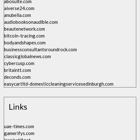
abosulte.com
aiverse24.com
anubella.com
audiobooksonaudible.com
beautenetwork.com
bitcoin-tracing.com
bodyandshapes.com
businessconsultantsroundrock.com
classicglobalnews.com
cybercusp.com
britaintt.com
deconds.com
easycartltd-domesticcleaningservicesedinburgh.com
Links
uae-times.com
gamerifys.com