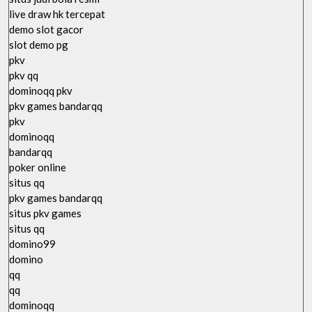
live draw hk tercepat
demo slot gacor
slot demo pg
pkv
pkv qq
dominoqq pkv
pkv games bandarqq
pkv
dominoqq
bandarqq
poker online
situs qq
pkv games bandarqq
situs pkv games
situs qq
domino99
domino
qq
qq
dominoqq