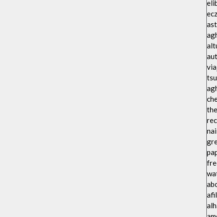
eli
ec
as
ag
al
au
vi
tsu
ag
ch
the
re
nai
gr
pa
fr
wat
ab
afi
al
ame