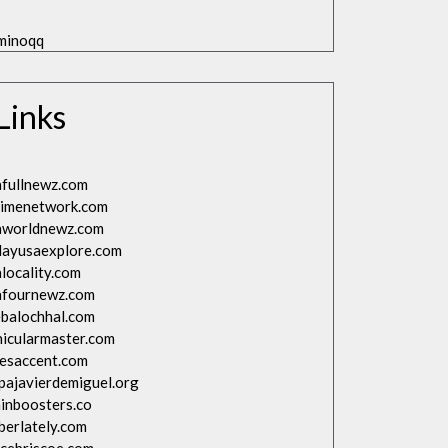
minoqq
Links
afullnewz.com
timenetwork.com
aworldnewz.com
dayusaexplore.com
locality.com
afournewz.com
ebalochhal.com
hicularmaster.com
besaccent.com
pajavierdemiguel.org
ainboosters.co
berlately.com