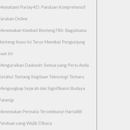
Memahami Parlay4D: Panduan Komprehensif
Taruhan Online
Menemukan Kembali Benteng786: Bagaimana
Benteng Kuno Ini Terus Memikat Pengunjung
Saat Ini
Menguraikan Daduwin: Semua yang Perlu Anda
Ketahui Tentang Kegilaan Teknologi Terbaru
Mengungkap Sejarah dan Signifikansi Budaya
Panenjp
Menemukan Permata Tersembunyi Harta88:
Panduan yang Wajib Dibaca