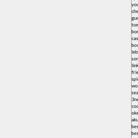
you
ch
gu
to
bo
ca
bo
le
so
lin
fri
spi
wo
se
3ne
cod
oke
ak
be
bes