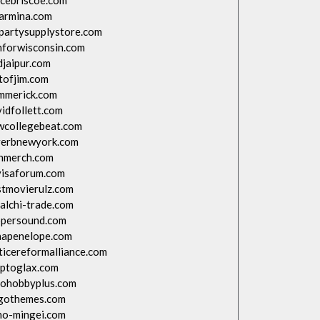
ycebriscoe.com
carmina.com
partysupplystore.com
nforwisconsin.com
djaipur.com
tofjim.com
immerick.com
idfollett.com
wcollegebeat.com
verbnewyork.com
inmerch.com
visaforum.com
stmovierulz.com
alchi-trade.com
opersound.com
napenelope.com
ticereformalliance.com
yptoglax.com
iohobbyplus.com
gothemes.com
ino-mingei.com