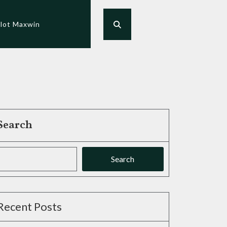
lot Maxwin
Search
Search
Recent Posts