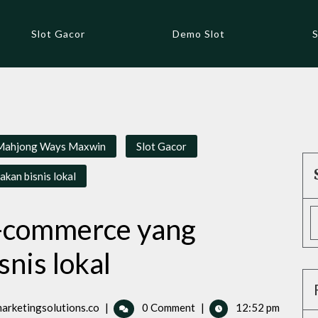
Slot Gacor
Demo Slot
S
t Mahjong Ways Maxwin
Slot Gacor
kan bisnis lokal
e-commerce yang
nis lokal
Tajir77:
arketingsolutions.co
|
0 Comment
|
12:52 pm