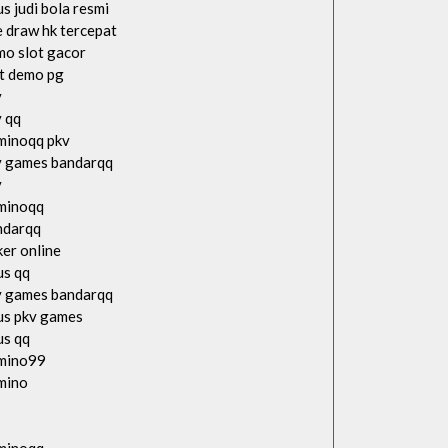
us judi bola resmi
e draw hk tercepat
mo slot gacor
ot demo pg
v
 qq
minoqq pkv
v games bandarqq
v
minoqq
ndarqq
er online
us qq
v games bandarqq
us pkv games
us qq
mino99
mino