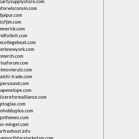
partysupplystore.com
nforwisconsin.com
djaipur.com
tofjim.com
immerick.com
idfollett.com
wcollegebeat.com
verbnewyork.com
inmerch.com
visaforum.com
stmovierulz.com
alchi-trade.com
opersound.com
napenelope.com
ticereformalliance.com
yptoglax.com
iohobbyplus.com
gothemes.com
ino-mingei.com
rfreehost.info
eapnorthfacejacketsm.com